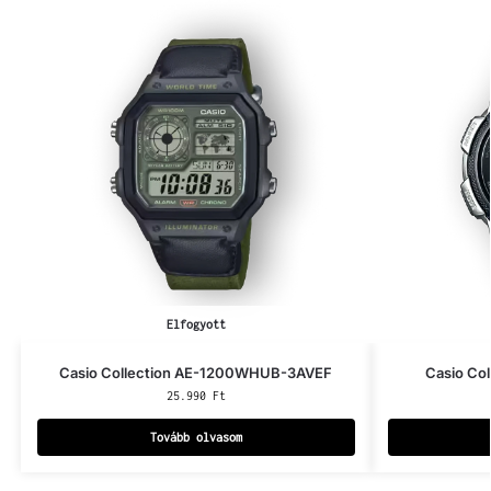
Elfogyott
Casio Collection AE-1200WHUB-3AVEF
Casio Co
25.990
Ft
Tovább olvasom