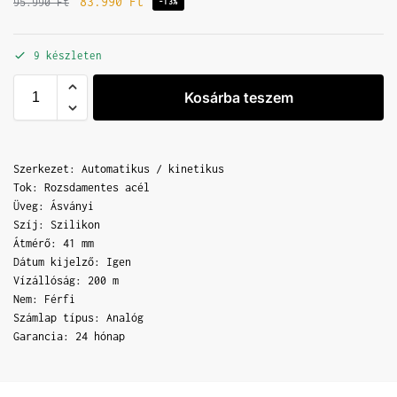
83.990
Ft
95.990
Ft
-13%
9 készleten
Kosárba teszem
Szerkezet: Automatikus / kinetikus
Tok: Rozsdamentes acél
Üveg: Ásványi
Szíj: Szilikon
Átmérő: 41 mm
Dátum kijelző: Igen
Vízállóság: 200 m
Nem: Férfi
Számlap típus: Analóg
Garancia: 24 hónap