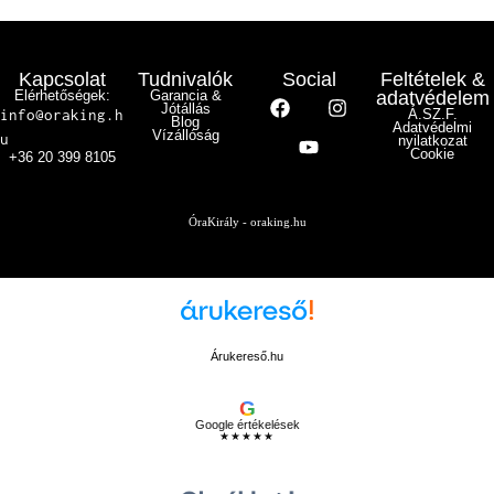
Kapcsolat
Tudnivalók
Social
Feltételek &
Elérhetőségek:
Garancia &
adatvédelem
Jótállás
info@oraking.h
Á.SZ.F.
Blog
Adatvédelmi
Vízállóság
u
nyilatkozat
Cookie
+36 20 399 8105
ÓraKirály - oraking.hu
Árukereső.hu
G
Google értékelések
★★★★★