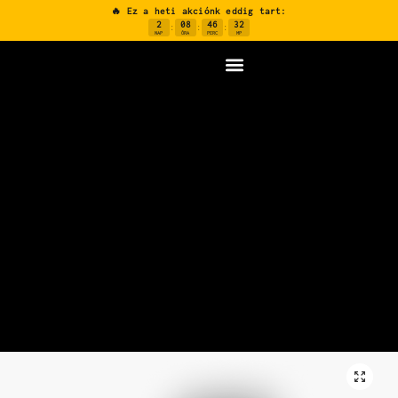
🔥 Ez a heti akciónk eddig tart:
2
08
46
31
:
:
:
NAP
ÓRA
PERC
MP