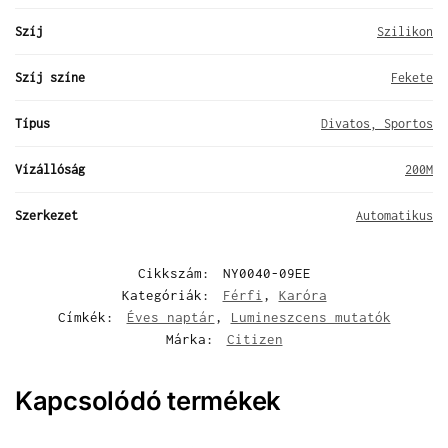
Szíj
Szilikon
Szíj színe
Fekete
Típus
Divatos, Sportos
Vízállóság
200M
Szerkezet
Automatikus
Cikkszám:
NY0040-09EE
Kategóriák:
Férfi
,
Karóra
Címkék:
Éves naptár
,
Lumineszcens mutatók
Márka:
Citizen
Kapcsolódó termékek