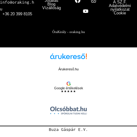
Jótállás
info@oraking.h
Á.SZ.F.
Blog
Adatvédelmi
Vízállóság
u
nyilatkozat
Cookie
+36 20 399 8105
ÓraKirály - oraking.hu
Árukereső.hu
G
Google értékelések
★★★★★
Buza Gáspár E.V.