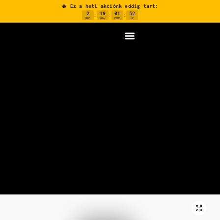
🔥 Ez a heti akciónk eddig tart:
2
19
01
51
:
:
:
NAP
ÓRA
PERC
MP