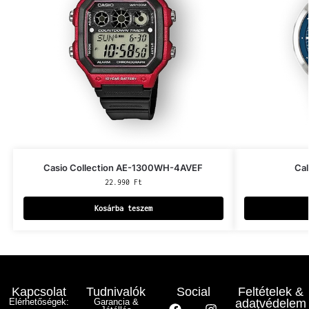
Casio Collection AE-1300WH-4AVEF
Cal
22.990
Ft
Kosárba teszem
Kapcsolat
Tudnivalók
Social
Feltételek &
Elérhetőségek:
Garancia &
adatvédelem