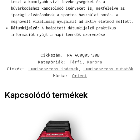
teszi a komolyabb vízi tevékenységeket és a
búvárkodáshoz kapcsolódó igényeket is, megfelelve az
iparági elvárásoknak a sportos használat során. A
megnövelt vízállóság nyugalmat ad aktív életmód mellett.
Dátumkijelző:
A beépített dátumkijelző praktikus
információt nyújt a napi teendők szervezésé
Cikkszám:
RA-AC0Q05P30B
Kategóriák:
Férfi
,
Karóra
Címkék:
Lumineszcens indexek
,
Lumineszcens mutatók
Márka:
Orient
Kapcsolódó termékek