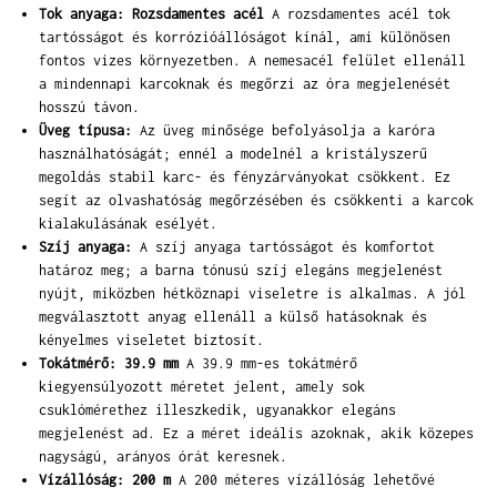
Tok anyaga: Rozsdamentes acél
A rozsdamentes acél tok
tartósságot és korrózióállóságot kínál, ami különösen
fontos vizes környezetben. A nemesacél felület ellenáll
a mindennapi karcoknak és megőrzi az óra megjelenését
hosszú távon.
Üveg típusa:
Az üveg minősége befolyásolja a karóra
használhatóságát; ennél a modelnél a kristályszerű
megoldás stabil karc- és fényzárványokat csökkent. Ez
segít az olvashatóság megőrzésében és csökkenti a karcok
kialakulásának esélyét.
Szíj anyaga:
A szíj anyaga tartósságot és komfortot
határoz meg; a barna tónusú szíj elegáns megjelenést
nyújt, miközben hétköznapi viseletre is alkalmas. A jól
megválasztott anyag ellenáll a külső hatásoknak és
kényelmes viseletet biztosít.
Tokátmérő: 39.9 mm
A 39.9 mm-es tokátmérő
kiegyensúlyozott méretet jelent, amely sok
csuklómérethez illeszkedik, ugyanakkor elegáns
megjelenést ad. Ez a méret ideális azoknak, akik közepes
nagyságú, arányos órát keresnek.
Vízállóság: 200 m
A 200 méteres vízállóság lehetővé