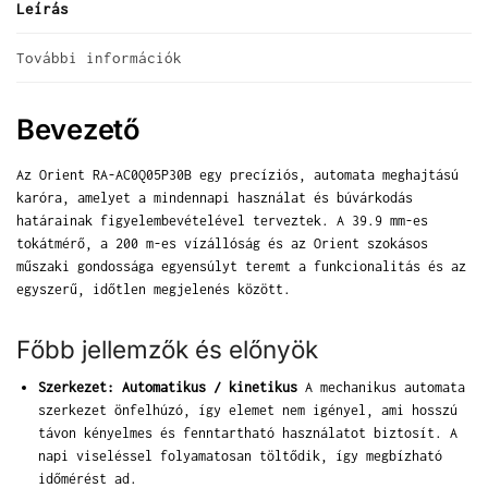
Leírás
További információk
Bevezető
Az Orient RA-AC0Q05P30B egy precíziós, automata meghajtású
karóra, amelyet a mindennapi használat és búvárkodás
határainak figyelembevételével terveztek. A 39.9 mm-es
tokátmérő, a 200 m-es vízállóság és az Orient szokásos
műszaki gondossága egyensúlyt teremt a funkcionalitás és az
egyszerű, időtlen megjelenés között.
Főbb jellemzők és előnyök
Szerkezet: Automatikus / kinetikus
A mechanikus automata
szerkezet önfelhúzó, így elemet nem igényel, ami hosszú
távon kényelmes és fenntartható használatot biztosít. A
napi viseléssel folyamatosan töltődik, így megbízható
időmérést ad.