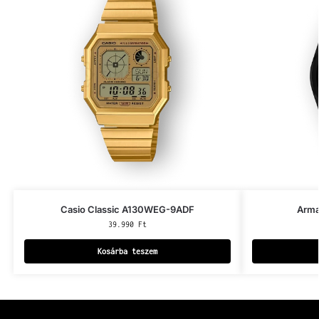
Casio Classic A130WEG-9ADF
Arma
39.990
Ft
Kosárba teszem