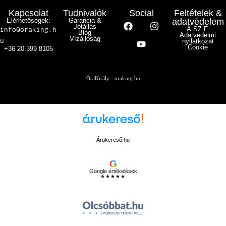
Kapcsolat
Tudnivalók
Social
Feltételek &
Elérhetőségek:
Garancia &
adatvédelem
Jótállás
info@oraking.h
Á.SZ.F.
Blog
Adatvédelmi
Vízállóság
u
nyilatkozat
Cookie
+36 20 399 8105
ÓraKirály - oraking.hu
Árukereső.hu
G
Google értékelések
★★★★★