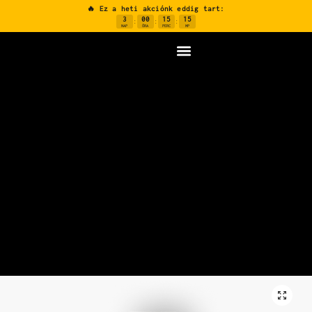
🔥 Ez a heti akciónk eddig tart:
3
00
15
14
:
:
:
NAP
ÓRA
PERC
MP