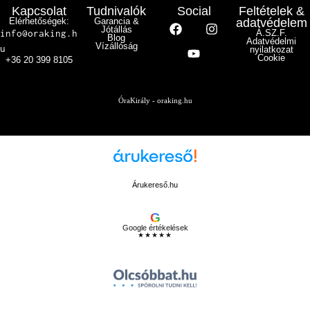
Kapcsolat
Tudnivalók
Social
Feltételek &
Elérhetőségek:
Garancia &
adatvédelem
Jótállás
info@oraking.h
Á.SZ.F.
Blog
Adatvédelmi
Vízállóság
u
nyilatkozat
Cookie
+36 20 399 8105
ÓraKirály - oraking.hu
Árukereső.hu
G
Google értékelések
★★★★★