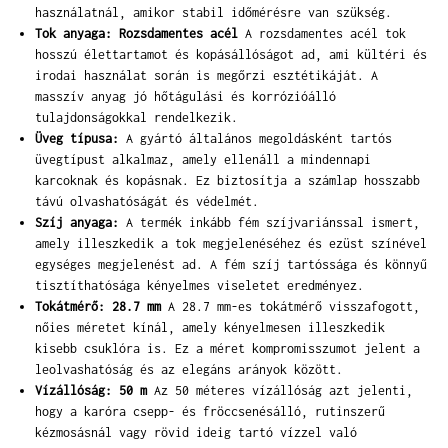
használatnál, amikor stabil időmérésre van szükség.
Tok anyaga: Rozsdamentes acél
A rozsdamentes acél tok
hosszú élettartamot és kopásállóságot ad, ami kültéri és
irodai használat során is megőrzi esztétikáját. A
masszív anyag jó hőtágulási és korrózióálló
tulajdonságokkal rendelkezik.
Üveg típusa:
A gyártó általános megoldásként tartós
üvegtípust alkalmaz, amely ellenáll a mindennapi
karcoknak és kopásnak. Ez biztosítja a számlap hosszabb
távú olvashatóságát és védelmét.
Szíj anyaga:
A termék inkább fém szíjvariánssal ismert,
amely illeszkedik a tok megjelenéséhez és ezüst színével
egységes megjelenést ad. A fém szíj tartóssága és könnyű
tisztíthatósága kényelmes viseletet eredményez.
Tokátmérő: 28.7 mm
A 28.7 mm-es tokátmérő visszafogott,
nőies méretet kínál, amely kényelmesen illeszkedik
kisebb csuklóra is. Ez a méret kompromisszumot jelent a
leolvashatóság és az elegáns arányok között.
Vízállóság: 50 m
Az 50 méteres vízállóság azt jelenti,
hogy a karóra csepp- és fröccsenésálló, rutinszerű
kézmosásnál vagy rövid ideig tartó vízzel való