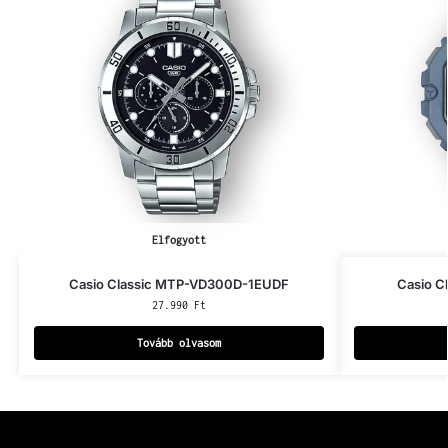
Elfogyott
Casio Classic MTP-VD300D-1EUDF
Casio C
27.990
Ft
Tovább olvasom