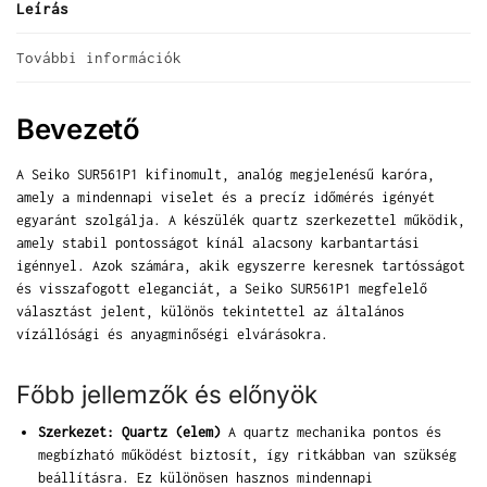
Leírás
További információk
Bevezető
A Seiko SUR561P1 kifinomult, analóg megjelenésű karóra,
amely a mindennapi viselet és a precíz időmérés igényét
egyaránt szolgálja. A készülék quartz szerkezettel működik,
amely stabil pontosságot kínál alacsony karbantartási
igénnyel. Azok számára, akik egyszerre keresnek tartósságot
és visszafogott eleganciát, a Seiko SUR561P1 megfelelő
választást jelent, különös tekintettel az általános
vízállósági és anyagminőségi elvárásokra.
Főbb jellemzők és előnyök
Szerkezet: Quartz (elem)
A quartz mechanika pontos és
megbízható működést biztosít, így ritkábban van szükség
beállításra. Ez különösen hasznos mindennapi