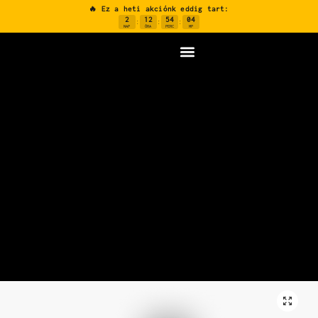
🔥 Ez a heti akciónk eddig tart:
2
12
54
03
:
:
:
NAP
ÓRA
PERC
MP