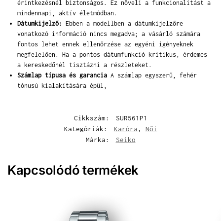
érintkezésnél biztonságos. Ez növeli a funkcionalitást a
mindennapi, aktív életmódban.
Dátumkijelző:
Ebben a modellben a dátumkijelzőre
vonatkozó információ nincs megadva; a vásárló számára
fontos lehet ennek ellenőrzése az egyéni igényeknek
megfelelően. Ha a pontos dátumfunkció kritikus, érdemes
a kereskedőnél tisztázni a részleteket.
Számlap típusa és garancia
A számlap egyszerű, fehér
tónusú kialakítására épül,
Cikkszám:
SUR561P1
Kategóriák:
Karóra
,
Női
Márka:
Seiko
Kapcsolódó termékek