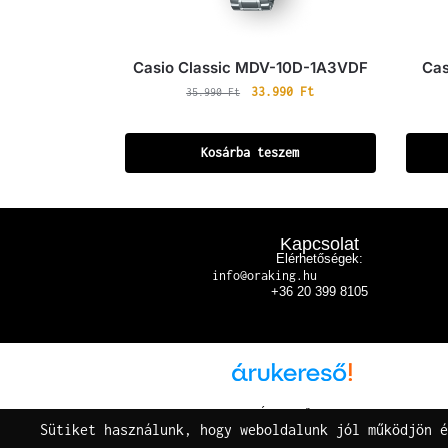
Casio Classic MDV-10D-1A3VDF
Cas
33.990
Ft
35.990
Ft
Kosárba teszem
Kapcsolat
Elérhetőségek:
info@oraking.hu
+36 20 399 8105
Árukereső.hu