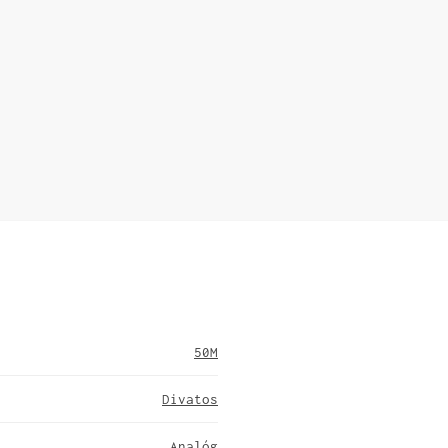
50M
Divatos
Analóg