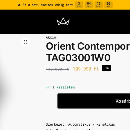
3
04
13
01
🔥 Ez a heti akciónk eddig tart:
:
:
:
NAP
ÓRA
PERC
MP
Akció!
Orient Contempor
TAG03001W0
109.990
Ft
-8%
118.990
Ft
1 készleten
Kosár
Szerkezet: Automatikus / kinetikus