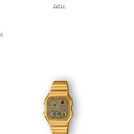
Zafír
nt