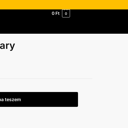
0
Ft
0
ary
ba teszem