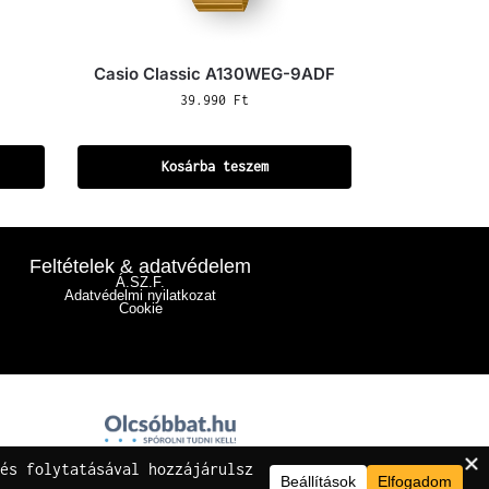
Casio Classic A130WEG-9ADF
39.990
Ft
Kosárba teszem
Feltételek & adatvédelem
Á.SZ.F.
Adatvédelmi nyilatkozat
Cookie