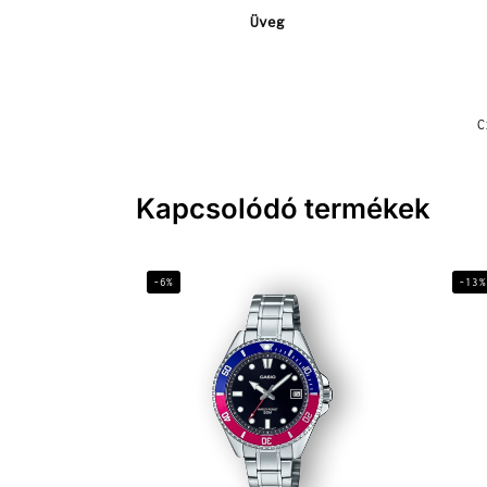
Üveg
C
Kapcsolódó termékek
-6%
-13%