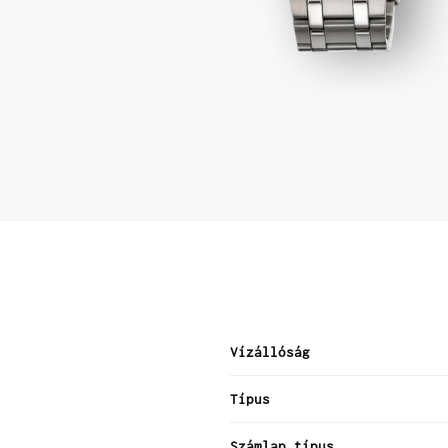
Vízállóság
Típus
Számlap típus