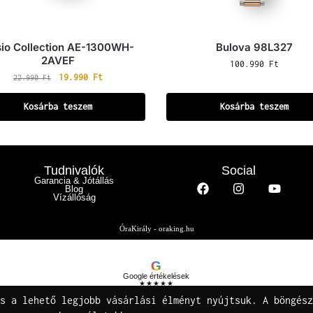
io Collection AE-1300WH-
Bulova 98L327
2AVEF
100.990
Ft
19.990
Ft
22.990
Ft
Kosárba teszem
Kosárba teszem
Tudnivalók
Social
Garancia & Jótállás
Blog
Vízállóság
ÓraKirály - oraking.hu
G
Google értékelések
★★★★★