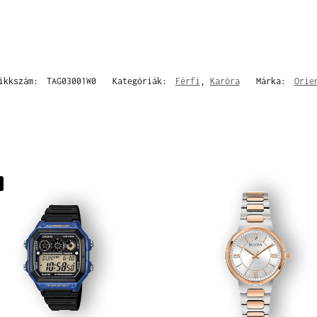
ikkszám:
TAG03001W0
Kategóriák:
Férfi
,
Karóra
Márka:
Orie