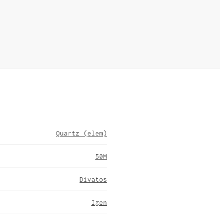
Quartz (elem)
50M
Divatos
Igen