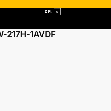
0
Ft
0
 W-217H-1AVDF