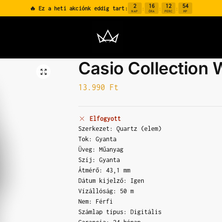
2
16
12
53
🔥 Ez a heti akciónk eddig tart:
:
:
:
NAP
ÓRA
PERC
MP
Casio Collection
13.990
Ft
Elfogyott
Szerkezet: Quartz (elem)
Tok: Gyanta
Üveg: Műanyag
Szíj: Gyanta
Átmérő: 43,1 mm
Dátum kijelző: Igen
Vízállóság: 50 m
Nem: Férfi
Számlap típus: Digitális