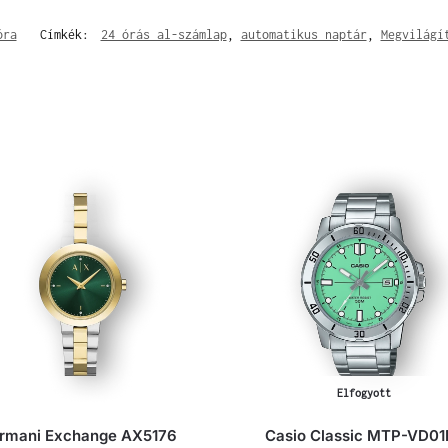
óra
Címkék:
24 órás al-számlap
,
automatikus naptár
,
Megvilágí
Elfogyott
rmani Exchange AX5176
Casio Classic MTP-VD01