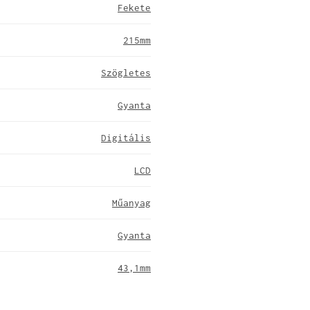
Fekete
215mm
Szögletes
Gyanta
Digitális
LCD
Műanyag
Gyanta
43,1mm