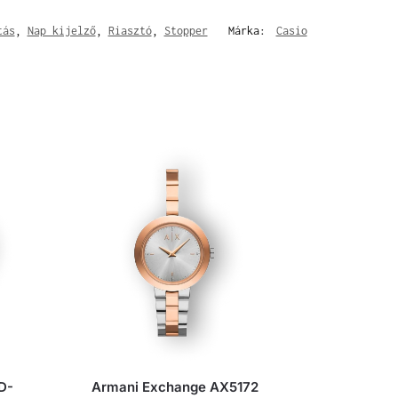
tás
,
Nap kijelző
,
Riasztó
,
Stopper
Márka:
Casio
D-
Armani Exchange AX5172