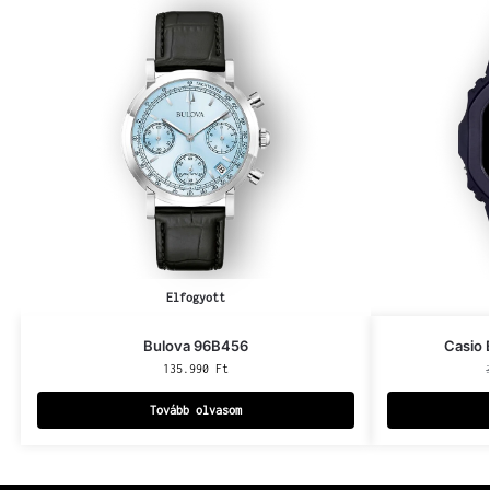
Elfogyott
Bulova 96B456
Casio
135.990
Ft
Tovább olvasom