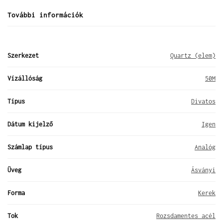
További információk
Szerkezet
Quartz (elem)
Vízállóság
50M
Típus
Divatos
Dátum kijelző
Igen
Számlap típus
Analóg
Üveg
Ásványi
Forma
Kerek
Tok
Rozsdamentes acél