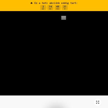
🔥 Ez a heti akciónk eddig tart:
2
14
49
30
:
:
:
NAP
ÓRA
PERC
MP