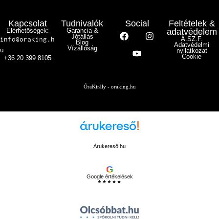
Kapcsolat
Tudnivalók
Social
Feltételek &
Elérhetőségek:
Garancia &
adatvédelem
Jótállás
info@oraking.h
Á.SZ.F.
Blog
Adatvédelmi
Vízállóság
u
nyilatkozat
Cookie
+36 20 399 8105
ÓraKirály - oraking.hu
Árukereső.hu
G
Google értékelések
★★★★★