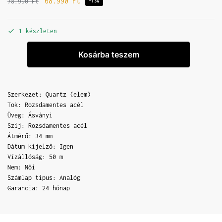
68.990
Ft
78.990
Ft
-13%
1 készleten
Kosárba teszem
Szerkezet: Quartz (elem)
Tok: Rozsdamentes acél
Üveg: Ásványi
Szíj: Rozsdamentes acél
Átmérő: 34 mm
Dátum kijelző: Igen
Vízállóság: 50 m
Nem: Női
Számlap típus: Analóg
Garancia: 24 hónap