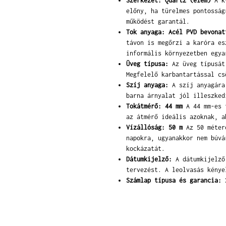
Szerkezet: Quartz (elem)
A kv
előny, ha türelmes pontosság
működést garantál.
Tok anyaga: Acél PVD bevonat
távon is megőrzi a karóra es
informális környezetben egya
Üveg típusa:
Az üveg típusát 
Megfelelő karbantartással cs
Szíj anyaga:
A szíj anyagára 
barna árnyalat jól illeszked
Tokátmérő: 44 mm
A 44 mm-es t
az átmérő ideális azoknak, a
Vízállóság: 50 m
Az 50 métere
napokra, ugyanakkor nem búvá
kockázatát.
Dátumkijelző:
A dátumkijelző 
tervezést. A leolvasás kénye
Számlap típusa és garancia: 