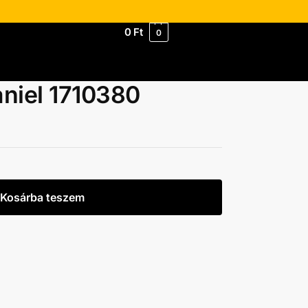
0
Ft
0
niel 1710380
Kosárba teszem