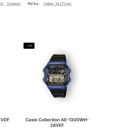
ző
,
Stopper
Márka:
Tommy Hilfiger
-13%
3VDF
Casio Collection AE-1300WH-
2AVEF