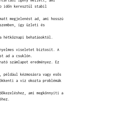
ntartási igény mellett, ami
b időn keresztül stabil
matt megjelenést ad, ami hosszú
szemben, így üzleti és
a hétköznapi behatásoktól.
nyelmes viseletet biztosít. A
st ad a csuklón.
ható számlapot eredményez. Ez
, például kézmosásra vagy esős
ökkenti a víz okozta problémák
dőkezeléshez, ami megkönnyíti a
éhez.