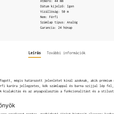
Átmérő: 44 mm
Dátum kijelző: Igen
Vízállóság: 50 m
Nem: Férfi
Számlap típus: Analóg
Garancia: 24 hónap
Leírás
További információk
fogott, mégis határozott jelenlétet kínál azoknak, akik prémium 
rfi karóra jellegzetes, kék számlappal és barna szíjjal lép fel,
A kialakítás és az anyagválasztás a funkcionalitást és a stílust
lőnyök