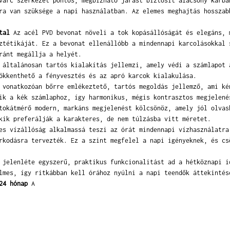
arc szerkezet pontos, megbízható járást biztosít alacsony karba
ra van szüksége a napi használatban. Az elemes meghajtás hosszab
tal
Az acél PVD bevonat növeli a tok kopásállóságát és elegáns, 
ztétikáját. Ez a bevonat ellenállóbb a mindennapi karcolásokkal 
ránt megállja a helyét.
általánosan tartós kialakítás jellemzi, amely védi a számlapot 
ökkenthető a fényvesztés és az apró karcok kialakulása.
vonatkozóan bőrre emlékeztető, tartós megoldás jellemző, ami ké
ik a kék számlaphoz, így harmonikus, mégis kontrasztos megjelené
okátmérő modern, markáns megjelenést kölcsönöz, amely jól olvas
kik preferálják a karakteres, de nem túlzásba vitt méretet.
s vízállóság alkalmassá teszi az órát mindennapi vízhasználatra
rkodásra tervezték. Ez a szint megfelel a napi igényeknek, és cs
jelenléte egyszerű, praktikus funkcionalitást ad a hétköznapi i
lmes, így ritkábban kell órához nyúlni a napi teendők áttekintés
24 hónap
A