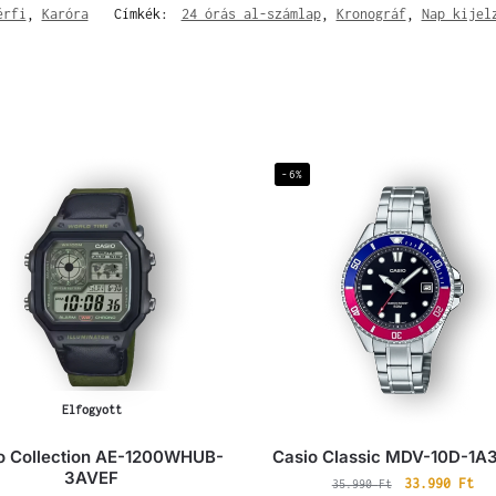
érfi
,
Karóra
Címkék:
24 órás al-számlap
,
Kronográf
,
Nap kijel
-6%
Elfogyott
o Collection AE-1200WHUB-
Casio Classic MDV-10D-1A
3AVEF
33.990
Ft
35.990
Ft