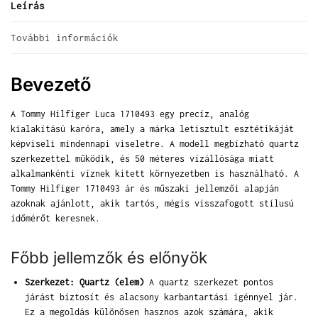
Leírás
További információk
Bevezető
A Tommy Hilfiger Luca 1710493 egy precíz, analóg
kialakítású karóra, amely a márka letisztult esztétikáját
képviseli mindennapi viseletre. A modell megbízható quartz
szerkezettel működik, és 50 méteres vízállósága miatt
alkalmankénti víznek kitett környezetben is használható. A
Tommy Hilfiger 1710493 ár és műszaki jellemzői alapján
azoknak ajánlott, akik tartós, mégis visszafogott stílusú
időmérőt keresnek.
Főbb jellemzők és előnyök
Szerkezet: Quartz (elem)
A quartz szerkezet pontos
járást biztosít és alacsony karbantartási igénnyel jár.
Ez a megoldás különösen hasznos azok számára, akik