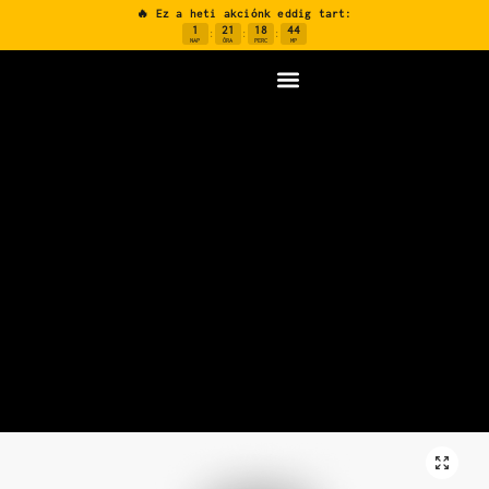
🔥 Ez a heti akciónk eddig tart:
1
21
18
43
:
:
:
NAP
ÓRA
PERC
MP