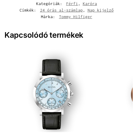
Kategóriák:
Férfi
,
Karóra
Címkék:
24 órás al-számlap
,
Nap kijelző
Márka:
Tommy Hilfiger
Kapcsolódó termékek