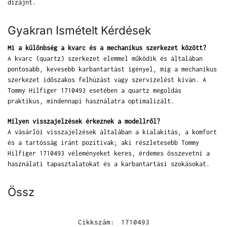
dizájnt.
Gyakran Ismételt Kérdések
Mi a különbség a kvarc és a mechanikus szerkezet között?
A kvarc (quartz) szerkezet elemmel működik és általában
pontosabb, kevesebb karbantartást igényel, míg a mechanikus
szerkezet időszakos felhúzást vagy szervizelést kíván. A
Tommy Hilfiger 1710493 esetében a quartz megoldás
praktikus, mindennapi használatra optimalizált.
Milyen visszajelzések érkeznek a modellről?
A vásárlói visszajelzések általában a kialakítás, a komfort
és a tartósság iránt pozitívak; aki részletesebb Tommy
Hilfiger 1710493 véleményeket keres, érdemes összevetni a
használati tapasztalatokat és a karbantartási szokásokat.
Össz
Cikkszám:
1710493