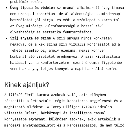
problémák során.
Üveg típusa és védelem
Az óránál alkalmazott üveg típusa
nem szerepel konkrétan, de általánosságban a mindennapi
használatot jól bírja, és védi a számlapot a karcoktól.
Az üveg minősége kulcsfontosságú a hosszú távú
olvashatóság és esztétika fenntartásához.
Szíj anyaga és színe
A szíj anyaga nincs konkrétan
megadva, de a kék színű szíj vizuális kontrasztot ad a
fekete számlaphoz, amely elegáns, mégis könnyen
kombinálható viseletet eredményez. A szíj kiválasztása
hatással van a komfortérzetre, ezért érdemes figyelembe
venni az anyag teljesítményét a napi használat során.
Kinek ajánljuk?
A 1710493 Férfi karóra azoknak való, akik előnyben
részesítik a letisztult, mégis karakteres megjelenést és a
megbízható működést. A Tommy Hilfiger 1710493 ideális
választás üzleti, hétköznapi és intelligens-casual
környezetbe egyaránt, különösen azoknak, akik értékelik a
minőségi anyaghasználatot és a karosszabászos, de nem túlzó