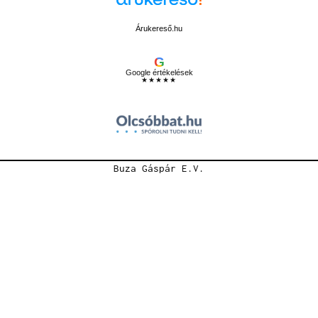
Árukereső.hu
G
Google értékelések
★★★★★
Buza Gáspár E.V.