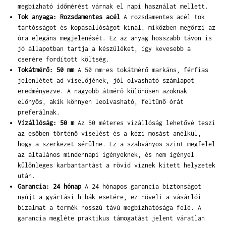
megbízható időmérést várnak el napi használat mellett.
Tok anyaga: Rozsdamentes acél
A rozsdamentes acél tok
tartósságot és kopásállóságot kínál, miközben megőrzi az
óra elegáns megjelenését. Ez az anyag hosszabb távon is
jó állapotban tartja a készüléket, így kevesebb a
cserére fordított költség.
Tokátmérő: 50 mm
A 50 mm-es tokátmérő markáns, férfias
jelenlétet ad viselőjének, jól olvasható számlapot
eredményezve. A nagyobb átmérő különösen azoknak
előnyös, akik könnyen leolvasható, feltűnő órát
preferálnak.
Vízállóság: 50 m
Az 50 méteres vízállóság lehetővé teszi
az esőben történő viselést és a kézi mosást anélkül,
hogy a szerkezet sérülne. Ez a szabványos szint megfelel
az általános mindennapi igényeknek, és nem igényel
különleges karbantartást a rövid víznek kitett helyzetek
után.
Garancia: 24 hónap
A 24 hónapos garancia biztonságot
nyújt a gyártási hibák esetére, ez növeli a vásárlói
bizalmat a termék hosszú távú megbízhatósága felé. A
garancia megléte praktikus támogatást jelent váratlan