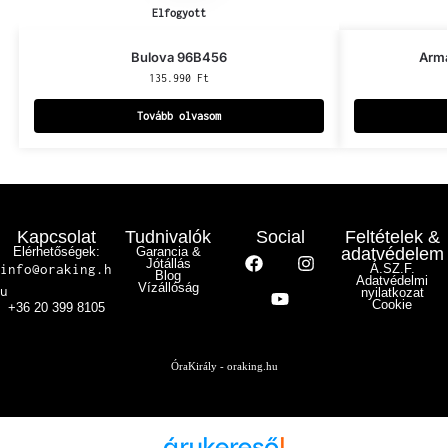
Elfogyott
Bulova 96B456
Arm
135.990
Ft
Tovább olvasom
Kapcsolat
Tudnivalók
Social
Feltételek &
Elérhetőségek:
Garancia &
adatvédelem
Jótállás
info@oraking.h
Á.SZ.F.
Blog
Adatvédelmi
Vízállóság
u
nyilatkozat
Cookie
+36 20 399 8105
ÓraKirály - oraking.hu