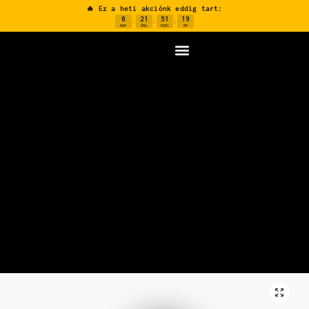
🔥 Ez a heti akciónk eddig tart:
6
21
51
18
:
:
:
NAP
ÓRA
PERC
MP