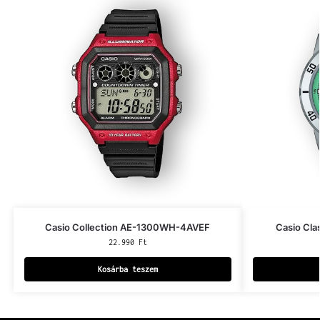
Casio Collection AE-1300WH-4AVEF
Casio Cl
22.990
Ft
Kosárba teszem