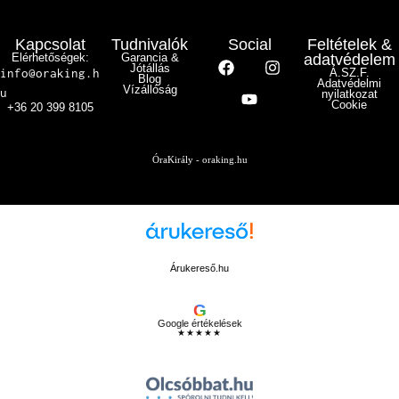
Kapcsolat
Tudnivalók
Social
Feltételek &
Elérhetőségek:
Garancia &
adatvédelem
Jótállás
info@oraking.h
Á.SZ.F.
Blog
Adatvédelmi
Vízállóság
u
nyilatkozat
Cookie
+36 20 399 8105
ÓraKirály - oraking.hu
Árukereső.hu
G
Google értékelések
★★★★★