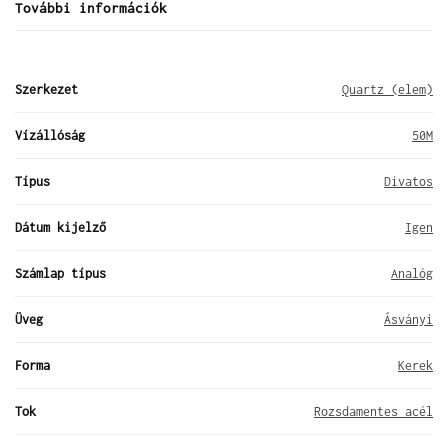
További információk
Szerkezet
Quartz (elem)
Vízállóság
50M
Típus
Divatos
Dátum kijelző
Igen
Számlap típus
Analóg
Üveg
Ásványi
Forma
Kerek
Tok
Rozsdamentes acél