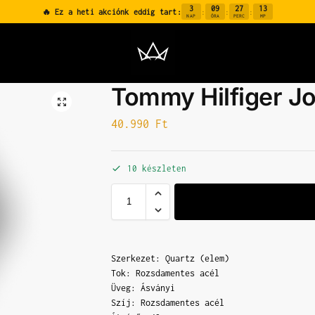
3
09
27
12
🔥 Ez a heti akciónk eddig tart:
:
:
:
NAP
ÓRA
PERC
MP
Tommy Hilfiger J
40.990
Ft
10 készleten
Szerkezet: Quartz (elem)
Tok: Rozsdamentes acél
Üveg: Ásványi
Szíj: Rozsdamentes acél