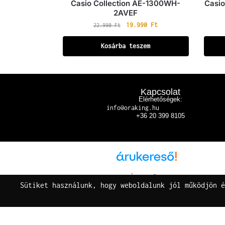
Casio Collection AE-1300WH-
Casi
2AVEF
19.990
Ft
22.990
Ft
Kosárba teszem
Kapcsolat
Elérhetőségek:
info@oraking.hu
+36 20 399 8105
Árukereső.hu