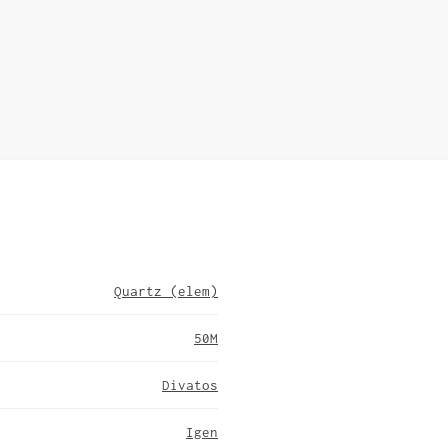
Quartz (elem)
50M
Divatos
Igen