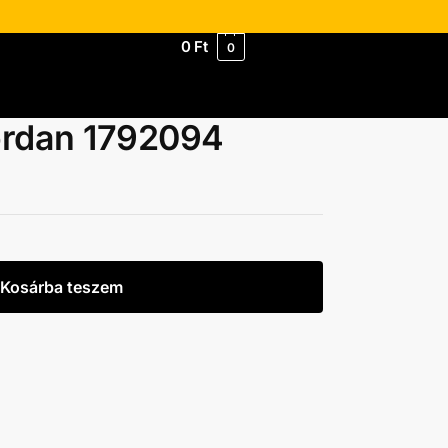
0
Ft
0
ordan 1792094
Kosárba teszem