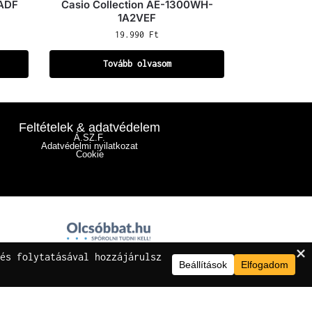
9ADF
Casio Collection AE-1300WH-
1A2VEF
19.990
Ft
Tovább olvasom
Feltételek & adatvédelem
Á.SZ.F.
Adatvédelmi nyilatkozat
Cookie