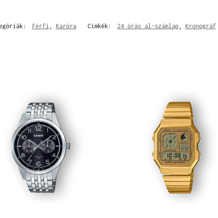
egóriák:
Férfi
,
Karóra
Címkék:
24 órás al-számlap
,
Kronográf