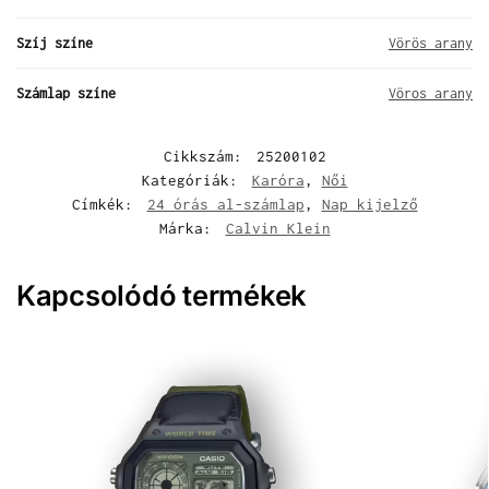
Szíj színe
Vörös arany
Számlap színe
Vöros arany
Cikkszám:
25200102
Kategóriák:
Karóra
,
Női
Címkék:
24 órás al-számlap
,
Nap kijelző
Márka:
Calvin Klein
Kapcsolódó termékek