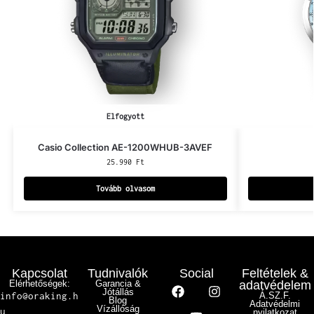
Elfogyott
Casio Collection AE-1200WHUB-3AVEF
25.990
Ft
Tovább olvasom
Kapcsolat
Tudnivalók
Social
Feltételek &
Elérhetőségek:
Garancia &
adatvédelem
Jótállás
info@oraking.h
Á.SZ.F.
Blog
Adatvédelmi
Vízállóság
u
nyilatkozat