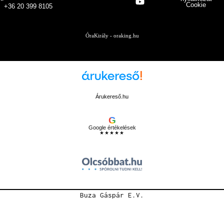
Cookie
+36 20 399 8105
ÓraKirály - oraking.hu
Árukereső.hu
G
Google értékelések
★★★★★
Buza Gáspár E.V.