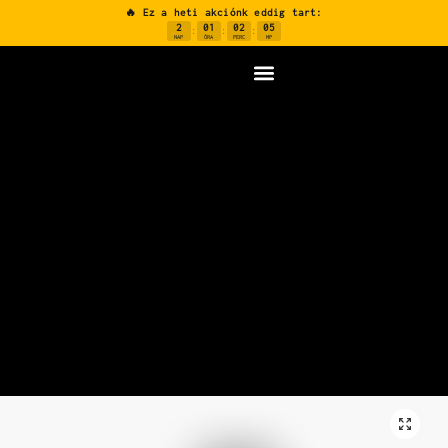
🔥 Ez a heti akciónk eddig tart:
2
01
02
04
:
:
:
NAP
ÓRA
PERC
MP