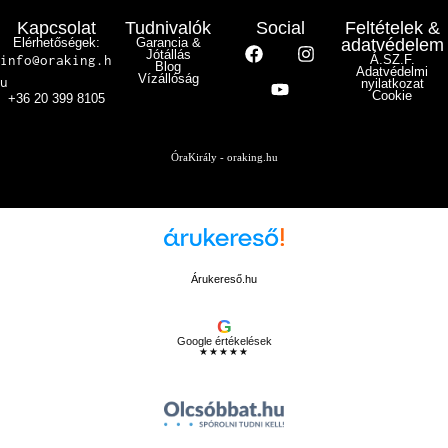
Kapcsolat
Tudnivalók
Social
Feltételek &
Elérhetőségek:
Garancia &
adatvédelem
Jótállás
info@oraking.h
Á.SZ.F.
Blog
Adatvédelmi
Vízállóság
u
nyilatkozat
Cookie
+36 20 399 8105
ÓraKirály - oraking.hu
Árukereső.hu
G
Google értékelések
★★★★★