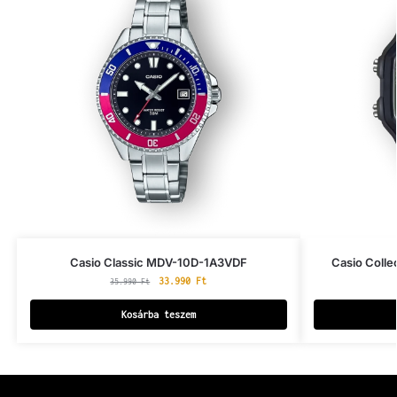
Casio Classic MDV-10D-1A3VDF
Casio Coll
33.990
Ft
35.990
Ft
Kosárba teszem