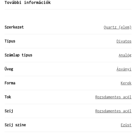
További információk
Szerkezet
Quartz (elem)
Típus
Divatos
Számlap típus
Analóg
Üveg
Ásványi
Forma
Kerek
Tok
Rozsdamentes acél
Szíj
Rozsdamentes acél
Szíj színe
Ezüst