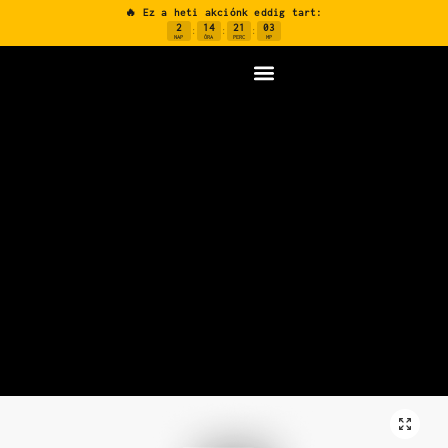
🔥 Ez a heti akciónk eddig tart:
2
14
21
02
:
:
:
NAP
ÓRA
PERC
MP