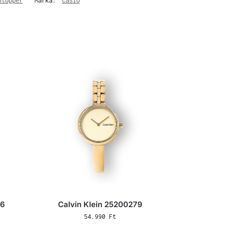
Stopper
Márka:
Casio
76
Calvin Klein 25200279
54.990
Ft