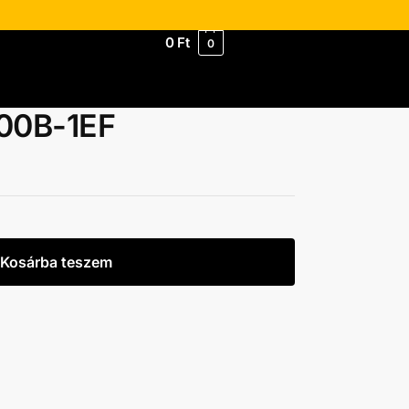
0
Ft
0
100B-1EF
Kosárba teszem