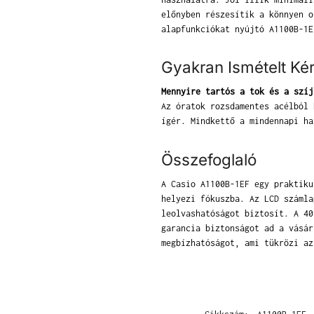
előnyben részesítik a könnyen o
alapfunkciókat nyújtó A1100B-1E
Gyakran Ismételt Ké
Mennyire tartós a tok és a szíj
Az óratok rozsdamentes acélból 
ígér. Mindkettő a mindennapi ha
Összefoglaló
A Casio A1100B-1EF egy praktiku
helyezi fókuszba. Az LCD számla
leolvashatóságot biztosít. A 40
garancia biztonságot ad a vásár
megbízhatóságot, ami tükrözi az