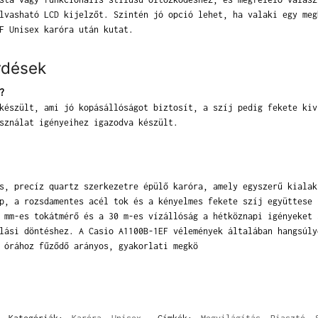
lvasható LCD kijelzőt. Szintén jó opció lehet, ha valaki egy meg
F Unisex karóra után kutat.
rdések
?
készült, ami jó kopásállóságot biztosít, a szíj pedig fekete kiv
sználat igényeihez igazodva készült.
s, precíz quartz szerkezetre épülő karóra, amely egyszerű kialak
p, a rozsdamentes acél tok és a kényelmes fekete szíj együttese 
 mm-es tokátmérő és a 30 m-es vízállóság a hétköznapi igényeket 
lási döntéshez. A Casio A1100B-1EF vélemények általában hangsúly
 órához fűződő arányos, gyakorlati megkö