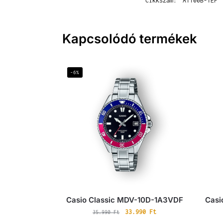
Cikkszám:
A1100B-1EF
Kapcsolódó termékek
-6%
Casio Classic MDV-10D-1A3VDF
Casi
33.990
Ft
35.990
Ft