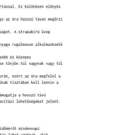
rtással. Ez különösen előnyös
gy az óra hosszú távon megőrzi
ságot. A strapabíró üveg
nyaga rugalmasan alkalmazkodik
sebb és közepes
se tűnjön túl nagynak vagy túl
orán, ezért az óra megfelel a
ónak tisztában kell lennie a
ámogatja a hosszú távú
avítási lehetőségeket jelent.
időmérőt mindennapi
tás lehet azoknak, akik