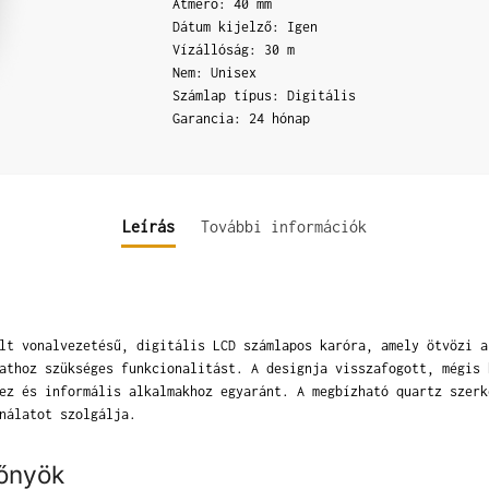
Átmérő: 40 mm
Dátum kijelző: Igen
Vízállóság: 30 m
Nem: Unisex
Számlap típus: Digitális
Garancia: 24 hónap
Leírás
További információk
lt vonalvezetésű, digitális LCD számlapos karóra, amely ötvözi a
athoz szükséges funkcionalitást. A designja visszafogott, mégis 
ez és informális alkalmakhoz egyaránt. A megbízható quartz szerk
nálatot szolgálja.
lőnyök