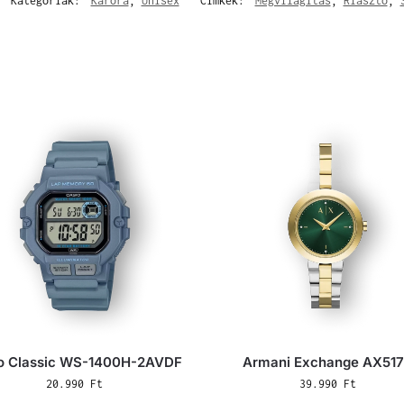
Kategóriák:
Karóra
,
Unisex
Címkék:
Megvilágítás
,
Riasztó
,
o Classic WS-1400H-2AVDF
Armani Exchange AX51
20.990
Ft
39.990
Ft