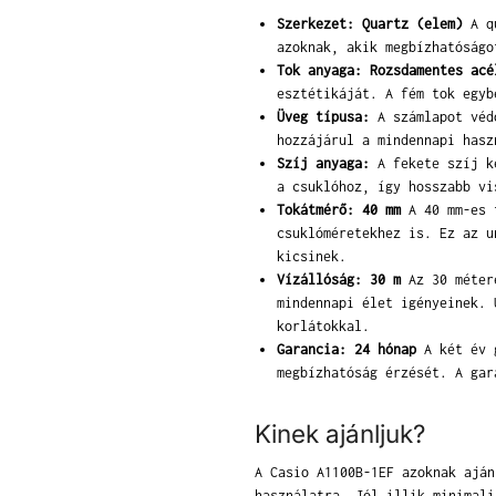
Szerkezet: Quartz (elem)
A qu
azoknak, akik megbízhatóságo
Tok anyaga: Rozsdamentes acé
esztétikáját. A fém tok egyb
Üveg típusa:
A számlapot védő
hozzájárul a mindennapi hasz
Szíj anyaga:
A fekete szíj ké
a csuklóhoz, így hosszabb vi
Tokátmérő: 40 mm
A 40 mm-es t
csuklóméretekhez is. Ez az u
kicsinek.
Vízállóság: 30 m
Az 30 métere
mindennapi élet igényeinek. 
korlátokkal.
Garancia: 24 hónap
A két év g
megbízhatóság érzését. A gar
Kinek ajánljuk?
A Casio A1100B-1EF azoknak aján
használatra. Jól illik minimali