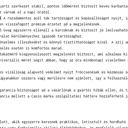
artz szerkezet stabil, pontos időmérést biztosít kevés karbanta
t várnak el a napi órától.
l
A rozsdamentes acél tok tartósságot és kopásállóságot nyújt, í
en visszafogott prémium érzetet ad a megjelenésnek.
 üveg egyszerre ellenáll a karcoknak és biztosít jó leolvasható
nálat körülményeihez igazodó tartóssághoz.
nyelmes illeszkedést és könnyű tisztíthatóságot kínál. A szíj a
selés esetén is komfortos marad.
okátmérő kiegyensúlyozott megjelenést biztosít, ami alkalmas ki
niverzális méret segít abban, hogy az óra mindennapi viseletben 
s vízállóság alapvető védelmet nyújt fröccsenések és kézmosás s
Ugyanakkor úszásra vagy merülésre nem ajánlott, így a felhasznál
arancia biztonságot ad a vásárlónak a gyártói hibák ellen, és t
ancia mellett a Casio márka szolgáltatási háttere hozzáférhető j
lott, akik egyszerre keresnek praktikus, letisztult és hordható 
sta vagy funkcionális stílusú öltözködéshez, és megfelelő válasz