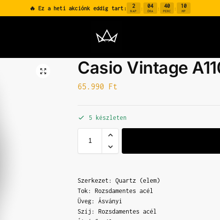
2
04
40
09
🔥 Ez a heti akciónk eddig tart:
:
:
:
NAP
ÓRA
PERC
MP
Casio Vintage A1
65.990
Ft
5 készleten
Szerkezet: Quartz (elem)
Tok: Rozsdamentes acél
Üveg: Ásványi
Szíj: Rozsdamentes acél