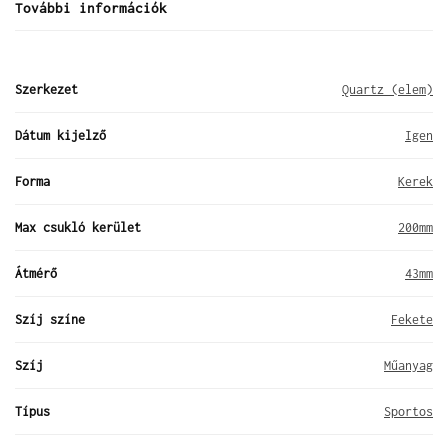
További információk
Szerkezet
Quartz (elem)
Dátum kijelző
Igen
Forma
Kerek
Max csukló kerület
200mm
Átmérő
43mm
Szíj színe
Fekete
Szíj
Műanyag
Típus
Sportos