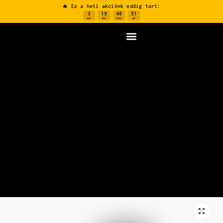
🔥 Ez a heti akciónk eddig tart:
3
19
46
50
:
:
:
NAP
ÓRA
PERC
MP