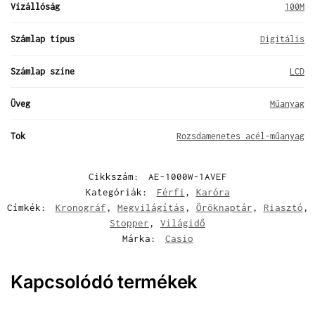
Vízállóság
100M
Számlap típus
Digitális
Számlap színe
LCD
Üveg
Műanyag
Tok
Rozsdamenetes acél-műanyag
Cikkszám:
AE-1000W-1AVEF
Kategóriák:
Férfi
,
Karóra
Címkék:
Kronográf
,
Megvilágítás
,
Öröknaptár
,
Riasztó
,
Stopper
,
Világidő
Márka:
Casio
Kapcsolódó termékek