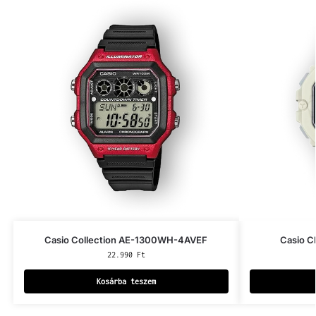
Casio Collection AE-1300WH-4AVEF
Casio C
22.990
Ft
Kosárba teszem