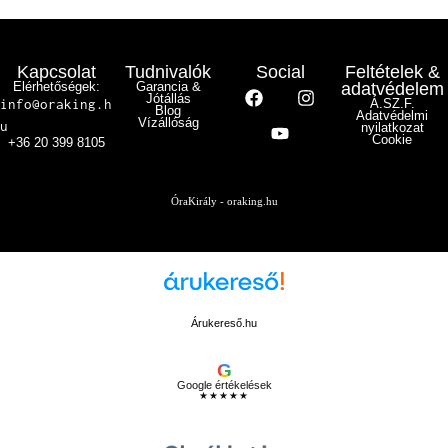
Kapcsolat
Tudnivalók
Social
Feltételek &
Elérhetőségek:
Garancia &
adatvédelem
Jótállás
info@oraking.h
Á.SZ.F.
Blog
Adatvédelmi
Vízállóság
u
nyilatkozat
Cookie
+36 20 399 8105
ÓraKirály - oraking.hu
Árukereső.hu
G
Google értékelések
★★★★★