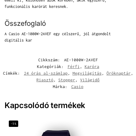
emeli ki, különösen azok körében, akik egyszerű,
funkcionális karórát keresnek.
Összefoglaló
A Casio AE-1000W-2AVEF egy célszerű, jól átgondolt
digitális kar
Cikkszám:
AE-1000W-2AVEF
Kategóriák:
Férfi
,
Karóra
Címkék:
24 órás al-számlap
,
Megvilágítás
,
Öröknaptár
,
Riasztó
,
Stopper
,
Világidő
Márka:
Casio
Kapcsolódó termékek
-5%