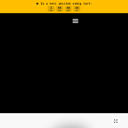
🔥 Ez a heti akciónk eddig tart:
3
05
48
35
:
:
:
NAP
ÓRA
PERC
MP