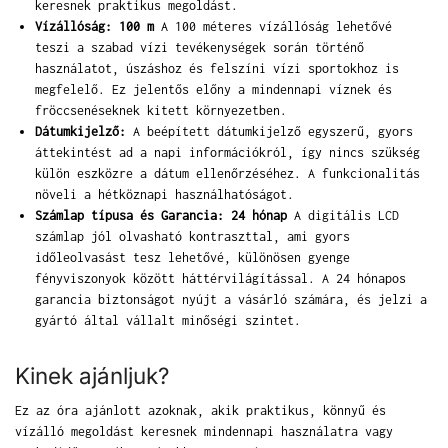
keresnek praktikus megoldást.
Vízállóság: 100 m
A 100 méteres vízállóság lehetővé
teszi a szabad vízi tevékenységek során történő
használatot, úszáshoz és felszíni vízi sportokhoz is
megfelelő. Ez jelentős előny a mindennapi víznek és
fröccsenéseknek kitett környezetben.
Dátumkijelző:
A beépített dátumkijelző egyszerű, gyors
áttekintést ad a napi információkról, így nincs szükség
külön eszközre a dátum ellenőrzéséhez. A funkcionalitás
növeli a hétköznapi használhatóságot.
Számlap típusa és Garancia: 24 hónap
A digitális LCD
számlap jól olvasható kontraszttal, ami gyors
időleolvasást tesz lehetővé, különösen gyenge
fényviszonyok között háttérvilágítással. A 24 hónapos
garancia biztonságot nyújt a vásárló számára, és jelzi a
gyártó által vállalt minőségi szintet.
Kinek ajánljuk?
Ez az óra ajánlott azoknak, akik praktikus, könnyű és
vízálló megoldást keresnek mindennapi használatra vagy