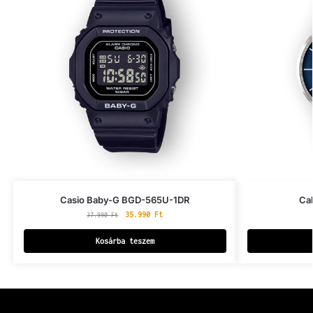
Casio Baby-G BGD-565U-1DR
Ca
35.990
Ft
37.990
Ft
Kosárba teszem