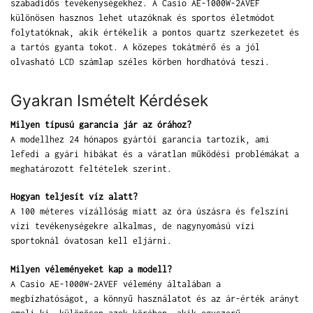
szabadidős tevékenységekhez. A Casio AE-1000W-2AVEF
különösen hasznos lehet utazóknak és sportos életmódot
folytatóknak, akik értékelik a pontos quartz szerkezetet és
a tartós gyanta tokot. A közepes tokátmérő és a jól
olvasható LCD számlap széles körben hordhatóvá teszi.
Gyakran Ismételt Kérdések
Milyen típusú garancia jár az órához?
A modellhez 24 hónapos gyártói garancia tartozik, ami
lefedi a gyári hibákat és a váratlan működési problémákat a
meghatározott feltételek szerint.
Hogyan teljesít víz alatt?
A 100 méteres vízállóság miatt az óra úszásra és felszíni
vízi tevékenységekre alkalmas, de nagynyomású vízi
sportoknál óvatosan kell eljárni.
Milyen véleményeket kap a modell?
A Casio AE-1000W-2AVEF vélemény általában a
megbízhatóságot, a könnyű használatot és az ár-érték arányt