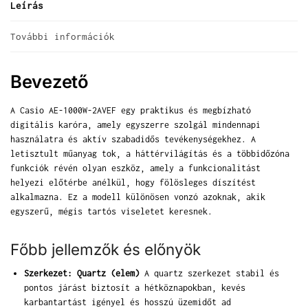
Leírás
További információk
Bevezető
A Casio AE-1000W-2AVEF egy praktikus és megbízható
digitális karóra, amely egyszerre szolgál mindennapi
használatra és aktív szabadidős tevékenységekhez. A
letisztult műanyag tok, a háttérvilágítás és a többidőzóna
funkciók révén olyan eszköz, amely a funkcionalitást
helyezi előtérbe anélkül, hogy fölösleges díszítést
alkalmazna. Ez a modell különösen vonzó azoknak, akik
egyszerű, mégis tartós viseletet keresnek.
Főbb jellemzők és előnyök
Szerkezet: Quartz (elem)
A quartz szerkezet stabil és
pontos járást biztosít a hétköznapokban, kevés
karbantartást igényel és hosszú üzemidőt ad