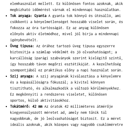
elemhasználat mellett. Ez különösen fontos azoknak, akik
megbízható időmérést várnak el mindennapi használatban.
Tok anyaga: Gyanta
A gyanta tok könnyű és ütésálló, ami
csökkenti a kényelmetlenséget hosszabb viselet során, és
fokozza az óra tartósságát. Ez az anyag különösen
előnyös aktív életmódhoz, mivel jól bírja a mindennapi
igénybevételt.
Üveg típusa:
Az órához tartozó üveg típusa egyszerre
biztosítja a számlap védelmét és jó olvashatóságot; a
karcállóság iparági szabványok szerint kielégítő szintű,
így hosszabb távon megőrzi esztétikáját. A kezelhetőség
szempontjából ez praktikus előny a napi használat során.
Szíj anyaga:
A szíj anyagának kiválasztása a kényelemre
és a kopásállóságra fókuszál; a kivitel könnyen
tisztítható, és alkalmazkodik a változó körülményekhez.
Ez megkönnyíti a rendszeres viseletet, különösen
sportos, külső aktivitásokhoz.
Tokátmérő: 42 mm
Az óratok 42 milliméteres átmérője
kiegyensúlyozott méretet ad, amely nem tűnik túl
nagyobbnak, de jó leolvashatóságot biztosít. Ez a méret
ideális azoknak, akik közepes vagy nagyobb csuklóméretre