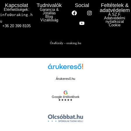
Kapcsolat
Tudnivalók
Social
Feltételek &
Elérhetőségek:
Garancia &
adatvédelem
Jótállás
info@oraking.h
Á.SZ.F.
Blog
Adatvédelmi
Vízállóság
u
nyilatkozat
Cookie
+36 20 399 8105
ÓraKirály - oraking.hu
Árukereső.hu
G
Google értékelések
★★★★★