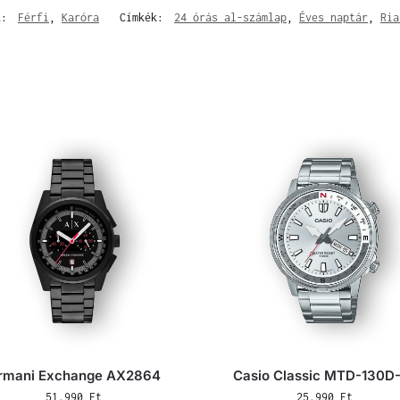
k:
Férfi
,
Karóra
Címkék:
24 órás al-számlap
,
Éves naptár
,
Ria
rmani Exchange AX2864
Casio Classic MTD-130D
51.990
Ft
25.990
Ft