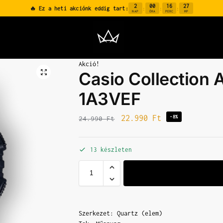
2
00
16
26
🔥 Ez a heti akciónk eddig tart:
:
:
:
NAP
ÓRA
PERC
MP
Akció!
Casio Collection
1A3VEF
22.990
Ft
-8%
24.990
Ft
13 készleten
Szerkezet: Quartz (elem)