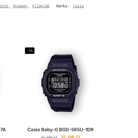
sztó
,
Stopper
,
Világidő
Márka:
Casio
-5%
-7A
Casio Baby-G BGD-565U-1DR
35.990
Ft
37.990
Ft