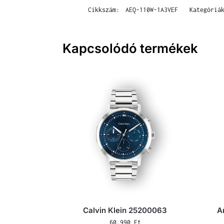
Cikkszám:
AEQ-110W-1A3VEF
Kategóriá
Kapcsolódó termékek
Calvin Klein 25200063
A
60.990
Ft