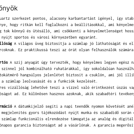
lőnyök
artz szerkezet pontos, alacsony karbantartást igényel, így stab
nye, hogy ritkán kell foglalkozni a beállításokkal, ami kényelme
 tok könnyű és ütésálló, ami csökkenti a kényelmetlenséget hoss
 nyújt sportos és városi környezetben egyaránt.
llóság
A világos üveg biztosítja a számlap jó láthatóságát és el
rcoknak. Ez praktikussá teszi az órát olyan felhasználók számára
rtós
A szíj anyagát úgy tervezték, hogy kényelmes legyen egész n
 színnel jól kombinálható ruhatárakkal, így sokoldalúan használh
okátmérő hangsúlyos jelenlétet biztosít a csuklón, ami jól illi
 a számlap leolvasását és a funkciók kezelését.
es vízállóság lehetővé teszi a vízzel való érintkezést úszás va
óságot ad. Ez különösen hasznos azoknak, akik szabadtéri tevéken
rmáció
A dátumkijelző segíti a napi teendők nyomon követését ané
 megjelenítés gyors tájékozódást nyújt munka és szabadidő során 
számlap funkcionális elrendezése támogatja az analóg és digitál
ónapos garancia biztonságot ad a vásárlónak. A garancia megerősí