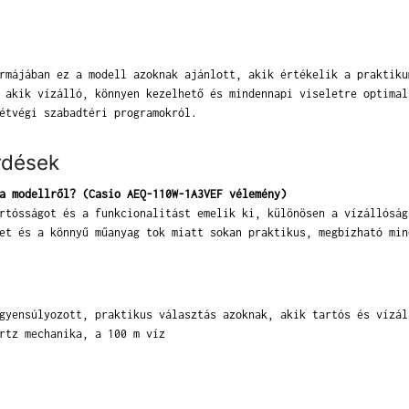
rmájában ez a modell azoknak ajánlott, akik értékelik a praktiku
 akik vízálló, könnyen kezelhető és mindennapi viseletre optimal
étvégi szabadtéri programokról.
rdések
a modellről? (Casio AEQ-110W-1A3VEF vélemény)
rtósságot és a funkcionalitást emelik ki, különösen a vízállóság
et és a könnyű műanyag tok miatt sokan praktikus, megbízható min
gyensúlyozott, praktikus választás azoknak, akik tartós és vízál
rtz mechanika, a 100 m víz