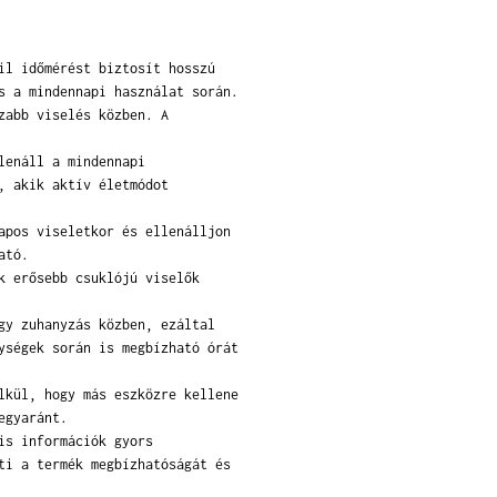
il időmérést biztosít hosszú
s a mindennapi használat során.
zabb viselés közben. A
lenáll a mindennapi
, akik aktív életmódot
apos viseletkor és ellenálljon
ató.
k erősebb csuklójú viselők
gy zuhanyzás közben, ezáltal
ységek során is megbízható órát
lkül, hogy más eszközre kellene
egyaránt.
is információk gyors
ti a termék megbízhatóságát és