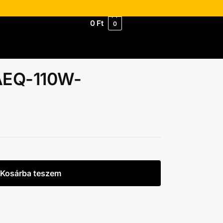
0
Ft
0
 AEQ-110W-
Kosárba teszem