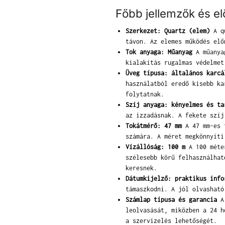
Főbb jellemzők és e
Szerkezet: Quartz (elem)
A qu
távon. Az elemes működés elő
Tok anyaga: Műanyag
A műanyag
kialakítás rugalmas védelmet
Üveg típusa: általános karcá
használatból eredő kisebb ka
folytatnak.
Szíj anyaga: kényelmes és ta
az izzadásnak. A fekete szíj
Tokátmérő: 47 mm
A 47 mm-es t
számára. A méret megkönnyíti
Vízállóság: 100 m
A 100 méter
szélesebb körű felhasználhat
keresnek.
Dátumkijelző: praktikus info
támaszkodni. A jól olvasható
Számlap típusa és garancia
A 
leolvasását, miközben a 24 h
a szervizelés lehetőségét.