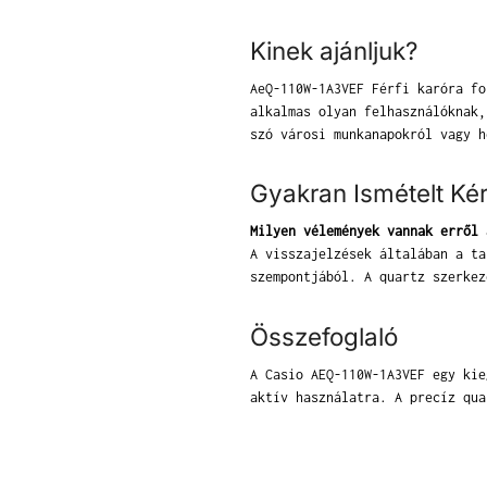
Kinek ajánljuk?
AeQ-110W-1A3VEF Férfi karóra fo
alkalmas olyan felhasználóknak,
szó városi munkanapokról vagy h
Gyakran Ismételt Ké
Milyen vélemények vannak erről 
A visszajelzések általában a ta
szempontjából. A quartz szerkez
Összefoglaló
A Casio AEQ-110W-1A3VEF egy kie
aktív használatra. A precíz qua