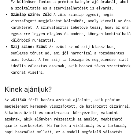
Ez különösen fontos a prémium kategóriájú óráknál, ahol
a szolgáltatás és a szervizelhetőség is elvárás.
Számlap színe: Zöld
A zöld számlap egyedi, mégis
visszafogott megjelenést kölcsönöz, amely kiemeli az óra
karakterét. A színválasztás lehetővé teszi, hogy az óra
egyszerre legyen elegáns és modern, könnyen kombinálható
különböző ruházattal.
Szíj színe: Ezüst
Az ezüst színű szíj klasszikus,
semleges tónust ad, ami jól harmonizál a rozsdamentes
acél tokkal. A fém szíj tartóssága és megjelenése miatt
ideális választás azoknak, akik hosszú távon szeretnének
karórát viselni.
Kinek ajánljuk?
Az AR11640 férfi karóra azoknak ajánlott, akik prémium
megjelenést keresnek visszafogott, de határozott dizájnnal.
Alkalmas üzleti és smart-casual környezetbe, valamint
azoknak, akik előnyben részesítik az analóg, megbízható
quartz szerkezetet. Ha fontos a vízállóság és a tartósság
napi használat mellett, ez a modell megfelelő választás