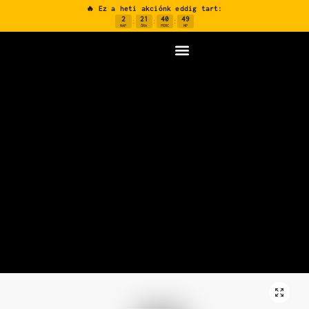
🔥 Ez a heti akciónk eddig tart:
2
21
40
48
:
:
:
NAP
ÓRA
PERC
MP