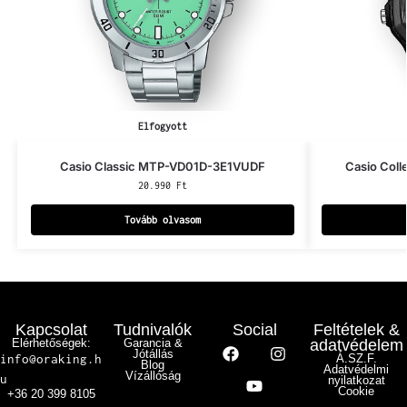
Elfogyott
Casio Classic MTP-VD01D-3E1VUDF
Casio Col
20.990
Ft
Tovább olvasom
Kapcsolat
Tudnivalók
Social
Feltételek &
Elérhetőségek:
Garancia &
adatvédelem
Jótállás
info@oraking.h
Á.SZ.F.
Blog
Adatvédelmi
Vízállóság
u
nyilatkozat
Cookie
+36 20 399 8105