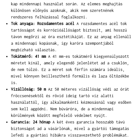
kap mindennapi használat során. Az elemes meghajtás
különösen előnyös azoknak, akik nem szeretnének
rendszeres felhúzással foglalkozni.
Tok anyaga: Rozsdamentes acél
A rozsdamentes acél tok
tartósságot és korrózióállóságot biztosít, ami hosszú
távon megőrzi az óra esztétikáját. Ez az anyag ellenáll
a mindennapi kopásnak, így karóra szempontjából
megbízható választás.
Tokátmérő: 41 mm
A 41 mm-es tokátmérő kiegyensúlyozott
méretet kínál, amely elegendő jelenlétet ad a csuklón,
de nem túlzó. Ez a méret sok férfin számára ideális,
mivel könnyen beilleszthető formális és laza öltözékbe
is.
Vízállóság: 50 m
Az 50 méteres vízállóság védi az órát
fröccsenésektől és rövid ideig tartó víz alatti
használattól, így alkalmankénti kézmosásnál vagy esőben
sem kell aggódni. Nem búváróra, de a mindennapi
körülmények között megfelelő védelmet nyújt.
Garancia: 24 hónap
A két éves garancia hosszabb távú
biztonságot ad a vásárlónak, mivel a gyártói támogatás
lefedi a gyártási hibákra visszavezethető problémákat.