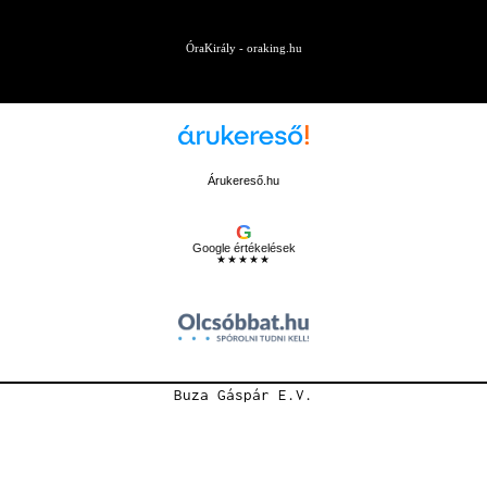
ÓraKirály - oraking.hu
Árukereső.hu
G
Google értékelések
★★★★★
Buza Gáspár E.V.