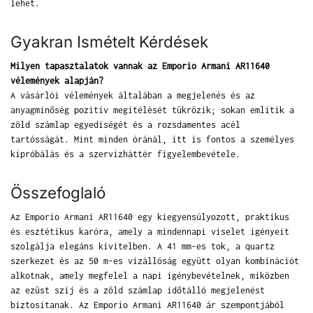
lehet.
Gyakran Ismételt Kérdések
Milyen tapasztalatok vannak az Emporio Armani AR11640
vélemények alapján?
A vásárlói vélemények általában a megjelenés és az
anyagminőség pozitív megítélését tükrözik; sokan említik a
zöld számlap egyediségét és a rozsdamentes acél
tartósságát. Mint minden óránál, itt is fontos a személyes
kipróbálás és a szervizháttér figyelembevétele.
Összefoglaló
Az Emporio Armani AR11640 egy kiegyensúlyozott, praktikus
és esztétikus karóra, amely a mindennapi viselet igényeit
szolgálja elegáns kivitelben. A 41 mm-es tok, a quartz
szerkezet és az 50 m-es vízállóság együtt olyan kombinációt
alkotnak, amely megfelel a napi igénybevételnek, miközben
az ezüst szíj és a zöld számlap időtálló megjelenést
biztosítanak. Az Emporio Armani AR11640 ár szempontjából