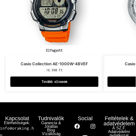
Elfogyott
Casio Collection AE-1000W-4BVEF
Casio
16.990
Ft
Tovább olvasom
Kapcsolat
Tudnivalók
Social
Feltételek &
Elérhetőségek:
Garancia &
adatvédelem
Jótállás
info@oraking.h
Á.SZ.F.
Blog
Adatvédelmi
Vízállóság
u
nyilatkozat