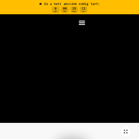
🔥 Ez a heti akciónk eddig tart:
0
00
29
11
:
:
:
NAP
ÓRA
PERC
MP