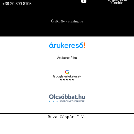
Cookie
+36 20 399 8105
ÓraKirály - oraking.hu
Árukereső.hu
G
Google értékelések
★★★★★
Buza Gáspár E.V.