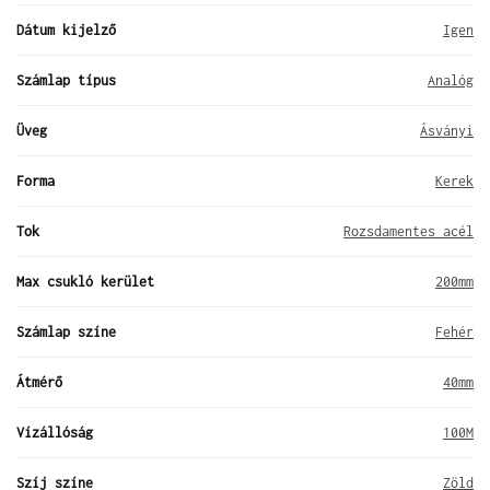
Dátum kijelző
Igen
Számlap típus
Analóg
Üveg
Ásványi
Forma
Kerek
Tok
Rozsdamentes acél
Max csukló kerület
200mm
Számlap színe
Fehér
Átmérő
40mm
Vízállóság
100M
Szíj színe
Zöld