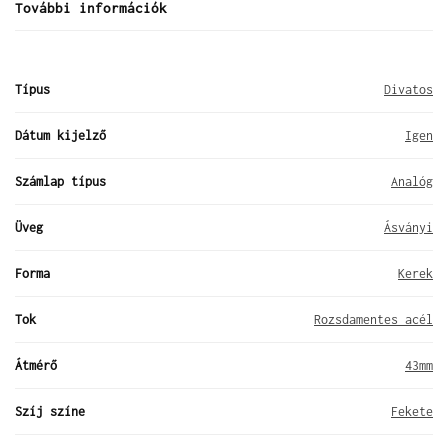
További információk
Típus
Divatos
Dátum kijelző
Igen
Számlap típus
Analóg
Üveg
Ásványi
Forma
Kerek
Tok
Rozsdamentes acél
Átmérő
43mm
Szíj színe
Fekete