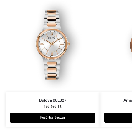
Bulova 98L327
Arm
100.990
Ft
Kosárba teszem