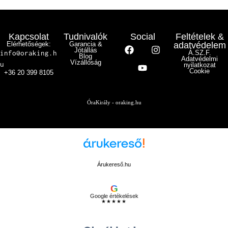
Kapcsolat
Tudnivalók
Social
Feltételek &
Elérhetőségek:
Garancia &
adatvédelem
Jótállás
info@oraking.h
Á.SZ.F.
Blog
Adatvédelmi
Vízállóság
u
nyilatkozat
Cookie
+36 20 399 8105
ÓraKirály - oraking.hu
Árukereső.hu
G
Google értékelések
★★★★★