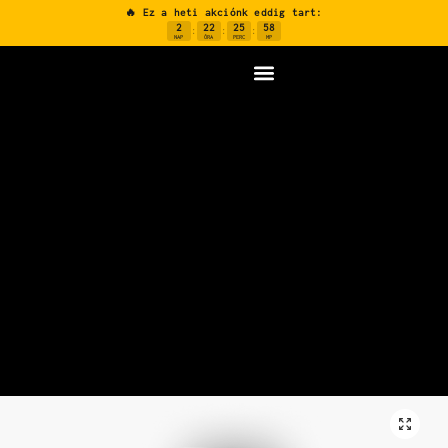
🔥 Ez a heti akciónk eddig tart:
2
22
25
57
:
:
:
NAP
ÓRA
PERC
MP