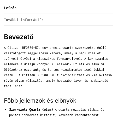
Leírás
További információk
Bevezető
A Citizen BF0580-57L egy precíz quartz szerkezetre épülő,
visszafogott megjelenésű karóra, amely a napi viselet
igényeit ötvözi a klasszikus formanyelvvel. A kék számlap
ellenére a dizájn könnyen illeszkedik üzleti és alkalmi
öltözethez egyaránt, és tartós rozsdamentes acél tokkal
készül. A Citizen BF0580-57L funkcionalitása és kialakítása
révén olyan választás, amely hosszabb távon is megbízható
társ lehet.
Főbb jellemzők és előnyök
Szerkezet: Quartz (elem)
A quartz mozgatás stabil és
pontos időmérést biztosít, kevesebb karbantartást