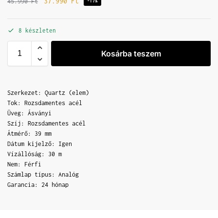
37.990
Ft
45.990
Ft
-17%
8 készleten
Kosárba teszem
Szerkezet: Quartz (elem)
Tok: Rozsdamentes acél
Üveg: Ásványi
Szíj: Rozsdamentes acél
Átmérő: 39 mm
Dátum kijelző: Igen
Vízállóság: 30 m
Nem: Férfi
Számlap típus: Analóg
Garancia: 24 hónap