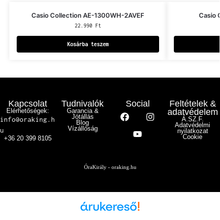
Casio Collection AE-1300WH-2AVEF
Casio
22.990
Ft
Kosárba teszem
Kapcsolat
Tudnivalók
Social
Feltételek &
Elérhetőségek:
Garancia &
adatvédelem
Jótállás
info@oraking.h
Á.SZ.F.
Blog
Adatvédelmi
Vízállóság
u
nyilatkozat
Cookie
+36 20 399 8105
ÓraKirály - oraking.hu