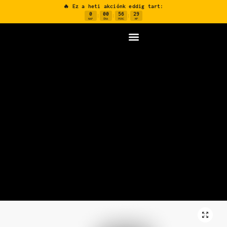
🔥 Ez a heti akciónk eddig tart:
0
00
56
28
:
:
:
NAP
ÓRA
PERC
MP