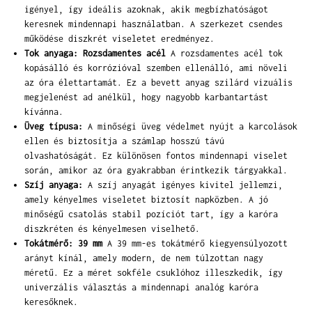
igényel, így ideális azoknak, akik megbízhatóságot
keresnek mindennapi használatban. A szerkezet csendes
működése diszkrét viseletet eredményez.
Tok anyaga: Rozsdamentes acél
A rozsdamentes acél tok
kopásálló és korrózióval szemben ellenálló, ami növeli
az óra élettartamát. Ez a bevett anyag szilárd vizuális
megjelenést ad anélkül, hogy nagyobb karbantartást
kívánna.
Üveg típusa:
A minőségi üveg védelmet nyújt a karcolások
ellen és biztosítja a számlap hosszú távú
olvashatóságát. Ez különösen fontos mindennapi viselet
során, amikor az óra gyakrabban érintkezik tárgyakkal.
Szíj anyaga:
A szíj anyagát igényes kivitel jellemzi,
amely kényelmes viseletet biztosít napközben. A jó
minőségű csatolás stabil pozíciót tart, így a karóra
diszkréten és kényelmesen viselhető.
Tokátmérő: 39 mm
A 39 mm-es tokátmérő kiegyensúlyozott
arányt kínál, amely modern, de nem túlzottan nagy
méretű. Ez a méret sokféle csuklóhoz illeszkedik, így
univerzális választás a mindennapi analóg karóra
keresőknek.