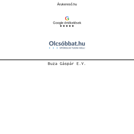
Árukereső.hu
G
Google értékelések
★★★★★
Buza Gáspár E.V.