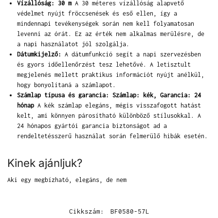
Vízállóság: 30 m
A 30 méteres vízállóság alapvető
védelmet nyújt fröccsenések és eső ellen, így a
mindennapi tevékenységek során nem kell folyamatosan
levenni az órát. Ez az érték nem alkalmas merülésre, de
a napi használatot jól szolgálja.
Dátumkijelző:
A dátumfunkció segít a napi szervezésben
és gyors időellenőrzést tesz lehetővé. A letisztult
megjelenés mellett praktikus információt nyújt anélkül,
hogy bonyolítaná a számlapot.
Számlap típusa és garancia: Számlap: kék, Garancia: 24
hónap
A kék számlap elegáns, mégis visszafogott hatást
kelt, ami könnyen párosítható különböző stílusokkal. A
24 hónapos gyártói garancia biztonságot ad a
rendeltetésszerű használat során felmerülő hibák esetén.
Kinek ajánljuk?
Aki egy megbízható, elegáns, de nem
Cikkszám:
BF0580-57L