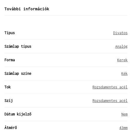
További információk
Típus
Divatos
Számlap típus
Analóg
Forma
Kerek
Számlap színe
Kék
Tok
Rozsdamentes acél
Szíj
Rozsdamentes acél
Dátum kijelző
Nem
Átmérő
43mm