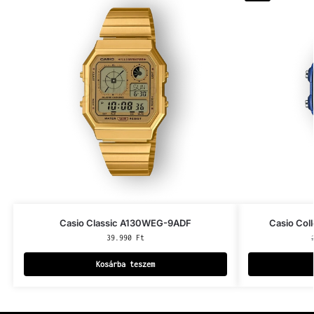
Casio Classic A130WEG-9ADF
Casio Co
39.990
Ft
Kosárba teszem