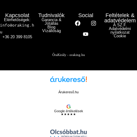
Kapcsolat
Tudnivalók
Social
Feltételek &
Elérhetőségek:
Garancia &
adatvédelem
Jótállás
info@oraking.h
Á.SZ.F.
Blog
Adatvédelmi
Vízállóság
u
nyilatkozat
Cookie
+36 20 399 8105
ÓraKirály - oraking.hu
Árukereső.hu
G
Google értékelések
★★★★★