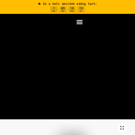
🔥 Ez a heti akciónk eddig tart:
1
05
16
19
:
:
:
NAP
ÓRA
PERC
MP