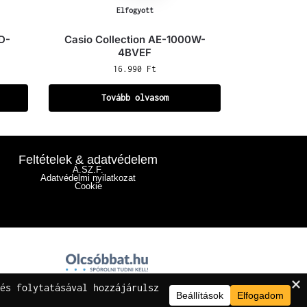
Elfogyott
D-
Casio Collection AE-1000W-
4BVEF
16.990
Ft
Tovább olvasom
Feltételek & adatvédelem
Á.SZ.F.
Adatvédelmi nyilatkozat
Cookie