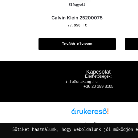
Elfogyott
Calvin Klein 25200075
77.990
Ft
Tovább olvasom
Kapcsolat
Elérhetőségek:
info@oraking.hu
+36 20 399 8105
Árukereső.hu