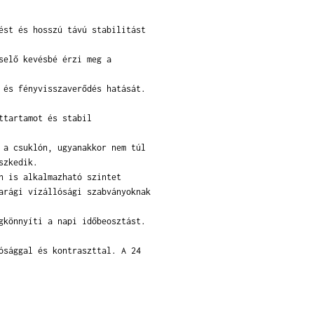
ést és hosszú távú stabilitást
selő kevésbé érzi meg a
 és fényvisszaverődés hatását.
ttartamot és stabil
 a csuklón, ugyanakkor nem túl
szkedik.
n is alkalmazható szintet
arági vízállósági szabványoknak
gkönnyíti a napi időbeosztást.
ósággal és kontraszttal. A 24