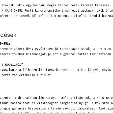
 azoknak, akik egy könnyű, mégis tartós férfi karórát keresnek, 
 A CA4610-85L Férfi karóra opcióként megfelel azoknak, akik érté
méretet. A termék jól teljesít mindennapi viselet, irodai haszná
rdések
0-85L?
szemben védett üveg együttesen jó tartósságot adnak, a 100 m-es 
rancia további biztonságot jelent a gyártói háttér tekintetében.
 a modellről?
egoszlanak a felhasználói igények szerint; akik a könnyű, mégis 
 pozitívan értékelik a típust.
yozott, megbízható analóg karóra, amely a titán tok, a 42.5 mm-e
tikus használatot és visszafogott eleganciát nyújt. A kék számla
ónapos garancia biztosítja a termék mögötti támogatást. Azok szá