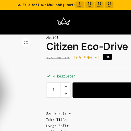
1
13
12
23
🔥 Ez a heti akciónk eddig tart:
:
:
:
NAP
ÓRA
PERC
MP
Akció!
Citizen Eco-Driv
165.990
Ft
-6%
175.990
Ft
4 készleten
Szerkezet: –
Tok: Titán
Üveg: Zafír