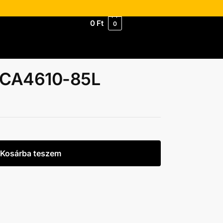
0
Ft
0
e CA4610-85L
Kosárba teszem