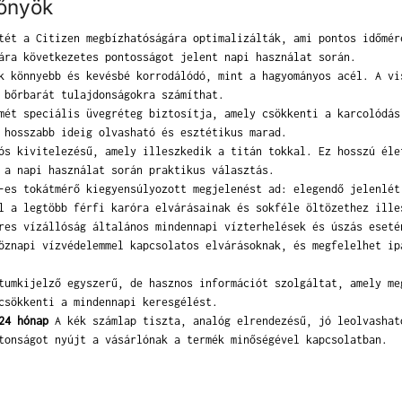
lőnyök
ét a Citizen megbízhatóságára optimalizálták, ami pontos időmér
ára következetes pontosságot jelent napi használat során.
 könnyebb és kevésbé korrodálódó, mint a hagyományos acél. A vi
 bőrbarát tulajdonságokra számíthat.
ét speciális üvegréteg biztosítja, amely csökkenti a karcolódás
 hosszabb ideig olvasható és esztétikus marad.
s kivitelezésű, amely illeszkedik a titán tokkal. Ez hosszú éle
 a napi használat során praktikus választás.
es tokátmérő kiegyensúlyozott megjelenést ad: elegendő jelenlét
l a legtöbb férfi karóra elvárásainak és sokféle öltözethez ille
es vízállóság általános mindennapi vízterhelések és úszás eseté
öznapi vízvédelemmel kapcsolatos elvárásoknak, és megfelelhet ip
umkijelző egyszerű, de hasznos információt szolgáltat, amely me
csökkenti a mindennapi keresgélést.
24 hónap
A kék számlap tiszta, analóg elrendezésű, jó leolvashat
tonságot nyújt a vásárlónak a termék minőségével kapcsolatban.