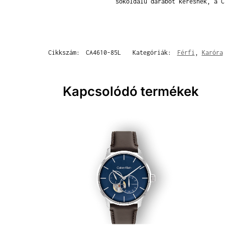
sokoldalú darabot keresnek, a C
Cikkszám:
CA4610-85L
Kategóriák:
Férfi
,
Karóra
Kapcsolódó termékek