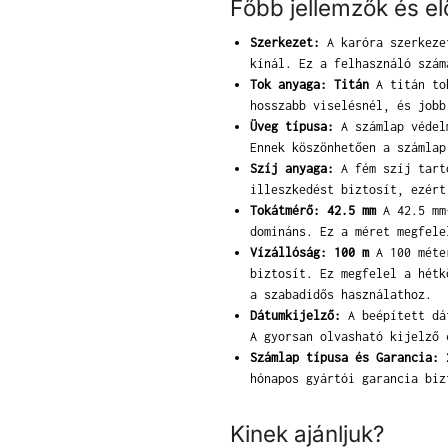
Főbb jellemzők és e
Szerkezet:
A karóra szerkezet
kínál. Ez a felhasználó szám
Tok anyaga: Titán
A titán tok
hosszabb viselésnél, és jobb
Üveg típusa:
A számlap védelm
Ennek köszönhetően a számlap
Szíj anyaga:
A fém szíj tartó
illeszkedést biztosít, ezért
Tokátmérő: 42.5 mm
A 42.5 mm-
domináns. Ez a méret megfele
Vízállóság: 100 m
A 100 méter
biztosít. Ez megfelel a hétk
a szabadidős használathoz.
Dátumkijelző:
A beépített dát
A gyorsan olvasható kijelző 
Számlap típusa és Garancia: 
hónapos gyártói garancia biz
Kinek ajánljuk?