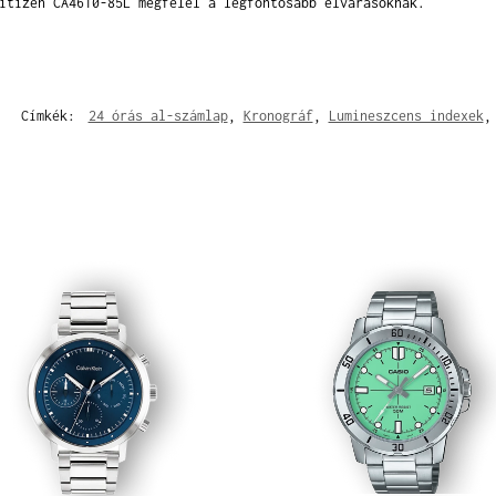
itizen CA4610-85L megfelel a legfontosabb elvárásoknak.
Címkék:
24 órás al-számlap
,
Kronográf
,
Lumineszcens indexek