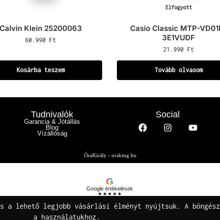
Elfogyott
Calvin Klein 25200063
Casio Classic MTP-VD01
3E1VUDF
60.990
Ft
21.990
Ft
Kosárba teszem
Tovább olvasom
Tudnivalók
Social
Garancia & Jótállás
Blog
Vízállóság
ÓraKirály - oraking.hu
G
Google értékelések
★★★★★
Buza Gáspár E.V.