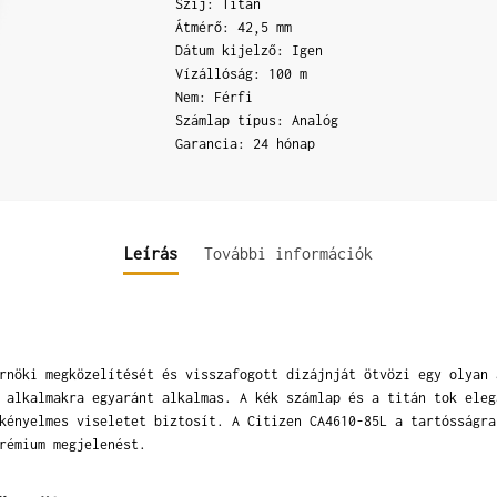
Szíj: Titán
Átmérő: 42,5 mm
Dátum kijelző: Igen
Vízállóság: 100 m
Nem: Férfi
Számlap típus: Analóg
Garancia: 24 hónap
Leírás
További információk
rnöki megközelítését és visszafogott dizájnját ötvözi egy olyan 
 alkalmakra egyaránt alkalmas. A kék számlap és a titán tok eleg
kényelmes viseletet biztosít. A Citizen CA4610-85L a tartósságra
rémium megjelenést.