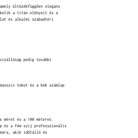
amely öltözékfüggően elegáns
kelik a titán előnyeit és a
lat és alkalmi szabadtéri
vízállóság pedig további
masszív tokot és a kék számlap
s méret és a 100 méteres
p és a fém szíj professzionális
mára, akik időtálló és