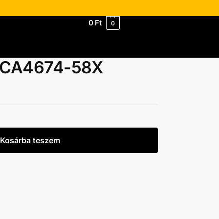
0
Ft
0
e CA4674-58X
Kosárba teszem