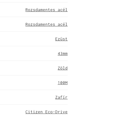
Rozsdamentes acél
Rozsdamentes acél
Ezüst
43mm
Zöld
100M
Zafír
Citizen Eco-Drive