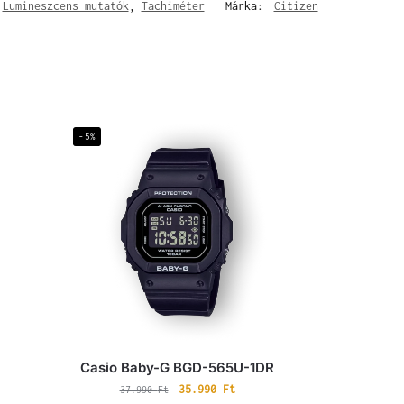
,
Lumineszcens mutatók
,
Tachiméter
Márka:
Citizen
-5%
Casio Baby-G BGD-565U-1DR
35.990
Ft
37.990
Ft