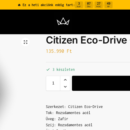
3
07
27
48
🔥 Ez a heti akciónk eddig tart:
:
:
:
NAP
ÓRA
PERC
MP
Citizen Eco-Driv
135.990
Ft
3 készleten
Szerkezet: Citizen Eco-Drive
Tok: Rozsdamentes acél
Üveg: Zafír
Szíj: Rozsdamentes acél