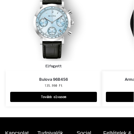
Elfogyott
Bulova 96B456
Arma
135.990
Ft
Tovább olvasom
Kapcsolat
Tudnivalók
Social
Feltételek &