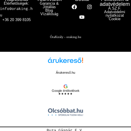
Elérhetőségek:
Garancia &
adatvédelem
Jótállás
info@oraking.h
Á.SZ.F.
Blog
Adatvédelmi
Vízállóság
u
nyilatkozat
Cookie
+36 20 399 8105
ÓraKirály - oraking.hu
Árukereső.hu
G
Google értékelések
★★★★★
Buza Gáspár E.V.