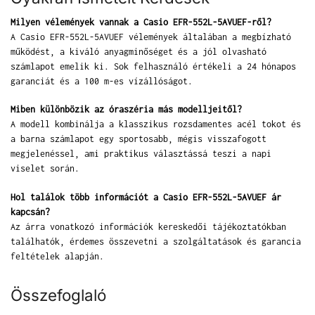
Milyen vélemények vannak a Casio EFR-552L-5AVUEF-ről?
A Casio EFR-552L-5AVUEF vélemények általában a megbízható
működést, a kiváló anyagminőséget és a jól olvasható
számlapot emelik ki. Sok felhasználó értékeli a 24 hónapos
garanciát és a 100 m-es vízállóságot.
Miben különbözik az óraszéria más modelljeitől?
A modell kombinálja a klasszikus rozsdamentes acél tokot és
a barna számlapot egy sportosabb, mégis visszafogott
megjelenéssel, ami praktikus választássá teszi a napi
viselet során.
Hol találok több információt a Casio EFR-552L-5AVUEF ár
kapcsán?
Az árra vonatkozó információk kereskedői tájékoztatókban
találhatók, érdemes összevetni a szolgáltatások és garancia
feltételek alapján.
Összefoglaló