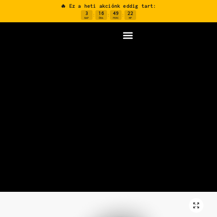
🔥 Ez a heti akciónk eddig tart:
3
16
49
22
:
:
:
NAP
ÓRA
PERC
MP