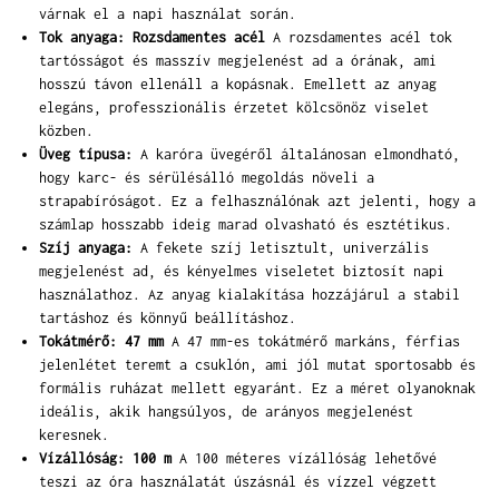
várnak el a napi használat során.
Tok anyaga: Rozsdamentes acél
A rozsdamentes acél tok
tartósságot és masszív megjelenést ad a órának, ami
hosszú távon ellenáll a kopásnak. Emellett az anyag
elegáns, professzionális érzetet kölcsönöz viselet
közben.
Üveg típusa:
A karóra üvegéről általánosan elmondható,
hogy karc- és sérülésálló megoldás növeli a
strapabíróságot. Ez a felhasználónak azt jelenti, hogy a
számlap hosszabb ideig marad olvasható és esztétikus.
Szíj anyaga:
A fekete szíj letisztult, univerzális
megjelenést ad, és kényelmes viseletet biztosít napi
használathoz. Az anyag kialakítása hozzájárul a stabil
tartáshoz és könnyű beállításhoz.
Tokátmérő: 47 mm
A 47 mm-es tokátmérő markáns, férfias
jelenlétet teremt a csuklón, ami jól mutat sportosabb és
formális ruházat mellett egyaránt. Ez a méret olyanoknak
ideális, akik hangsúlyos, de arányos megjelenést
keresnek.
Vízállóság: 100 m
A 100 méteres vízállóság lehetővé
teszi az óra használatát úszásnál és vízzel végzett