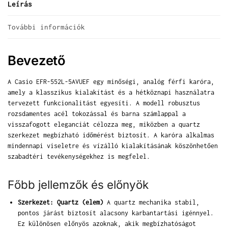
Leírás
További információk
Bevezető
A Casio EFR-552L-5AVUEF egy minőségi, analóg férfi karóra,
amely a klasszikus kialakítást és a hétköznapi használatra
tervezett funkcionalitást egyesíti. A modell robusztus
rozsdamentes acél tokozással és barna számlappal a
visszafogott eleganciát célozza meg, miközben a quartz
szerkezet megbízható időmérést biztosít. A karóra alkalmas
mindennapi viseletre és vízálló kialakításának köszönhetően
szabadtéri tevékenységekhez is megfelel.
Főbb jellemzők és előnyök
Szerkezet: Quartz (elem)
A quartz mechanika stabil,
pontos járást biztosít alacsony karbantartási igénnyel.
Ez különösen előnyös azoknak, akik megbízhatóságot