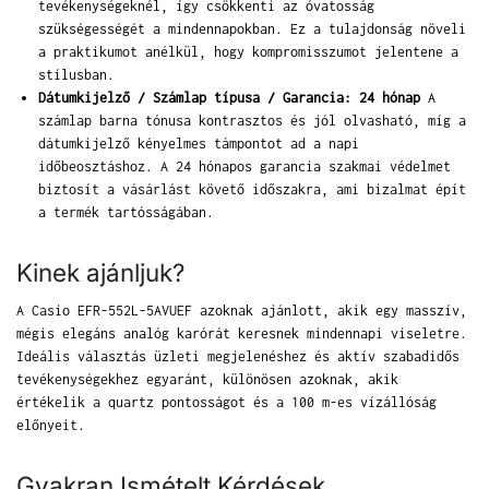
tevékenységeknél, így csökkenti az óvatosság
szükségességét a mindennapokban. Ez a tulajdonság növeli
a praktikumot anélkül, hogy kompromisszumot jelentene a
stílusban.
Dátumkijelző / Számlap típusa / Garancia: 24 hónap
A
számlap barna tónusa kontrasztos és jól olvasható, míg a
dátumkijelző kényelmes támpontot ad a napi
időbeosztáshoz. A 24 hónapos garancia szakmai védelmet
biztosít a vásárlást követő időszakra, ami bizalmat épít
a termék tartósságában.
Kinek ajánljuk?
A Casio EFR-552L-5AVUEF azoknak ajánlott, akik egy masszív,
mégis elegáns analóg karórát keresnek mindennapi viseletre.
Ideális választás üzleti megjelenéshez és aktív szabadidős
tevékenységekhez egyaránt, különösen azoknak, akik
értékelik a quartz pontosságot és a 100 m-es vízállóság
előnyeit.
Gyakran Ismételt Kérdések