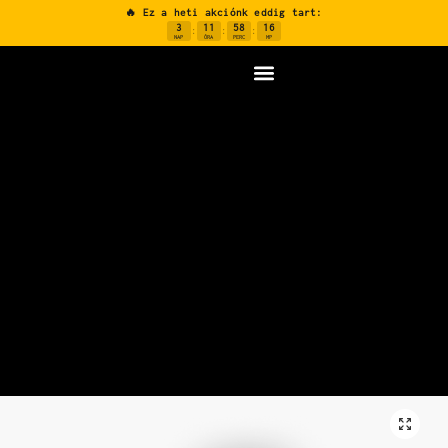
🔥 Ez a heti akciónk eddig tart:
3
11
58
15
:
:
:
NAP
ÓRA
PERC
MP