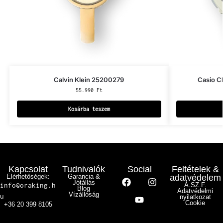
Calvin Klein 25200279
Casio C
55.990
Ft
Kosárba teszem
Kapcsolat
Tudnivalók
Social
Feltételek &
Elérhetőségek:
Garancia &
adatvédelem
Jótállás
info@oraking.h
Á.SZ.F.
Blog
Adatvédelmi
Vízállóság
u
nyilatkozat
Cookie
+36 20 399 8105