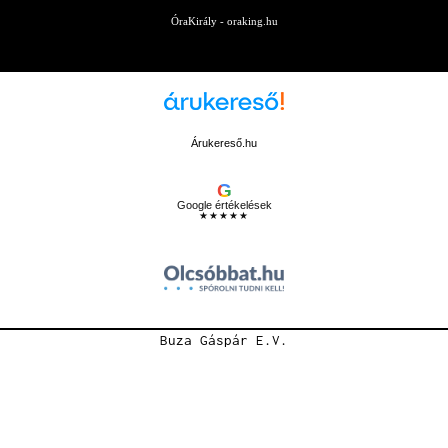
ÓraKirály - oraking.hu
Árukereső.hu
G
Google értékelések
★★★★★
Buza Gáspár E.V.