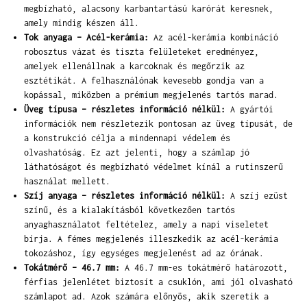
megbízható, alacsony karbantartású karórát keresnek,
amely mindig készen áll.
Tok anyaga – Acél-kerámia:
Az acél-kerámia kombináció
robosztus vázat és tiszta felületeket eredményez,
amelyek ellenállnak a karcoknak és megőrzik az
esztétikát. A felhasználónak kevesebb gondja van a
kopással, miközben a prémium megjelenés tartós marad.
Üveg típusa – részletes információ nélkül:
A gyártói
információk nem részletezik pontosan az üveg típusát, de
a konstrukció célja a mindennapi védelem és
olvashatóság. Ez azt jelenti, hogy a számlap jó
láthatóságot és megbízható védelmet kínál a rutinszerű
használat mellett.
Szíj anyaga – részletes információ nélkül:
A szíj ezüst
színű, és a kialakításból következően tartós
anyaghasználatot feltételez, amely a napi viseletet
bírja. A fémes megjelenés illeszkedik az acél-kerámia
tokozáshoz, így egységes megjelenést ad az órának.
Tokátmérő – 46.7 mm:
A 46.7 mm-es tokátmérő határozott,
férfias jelenlétet biztosít a csuklón, ami jól olvasható
számlapot ad. Azok számára előnyös, akik szeretik a