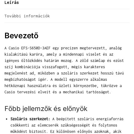
Leírás
További információk
Bevezető
A Casio EFS-S650D-3AEF egy precízen megtervezett, analóg
kialakítású karóra, amely a mindennapi viselet és az
igényes öltözködés határán mozog. A zöld számlap és ezüst
szíj kombinációja visszafogott, mégis karakteres
megjelenést ad, miközben a szoláris szerkezet hosszú távú
megbízhatóságot ígér. A modell egyszerre alkalmas
hétköznapi használatra és üzleti környezetbe, tükrözve a
Casio tervezési elveit és a mechanikai tartósságot.
Főbb jellemzők és előnyök
Szoláris szerkezet:
A beépített szoláris energiaforrás
csökkenti az elemcserék szükségességét és folytonos
működést biztosít. Ez különösen előnyös azoknak, akik