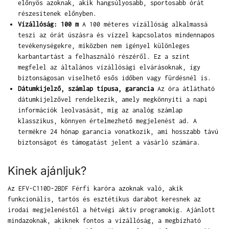
előnyös azoknak, akik hangsúlyosabb, sportosabb órát
részesítenek előnyben.
Vízállóság: 100 m
A 100 méteres vízállóság alkalmassá
teszi az órát úszásra és vízzel kapcsolatos mindennapos
tevékenységekre, miközben nem igényel különleges
karbantartást a felhasználó részéről. Ez a szint
megfelel az általános vízállósági elvárásoknak, így
biztonságosan viselhető esős időben vagy fürdésnél is.
Dátumkijelző, számlap típusa, garancia
Az óra átlátható
dátumkijelzővel rendelkezik, amely megkönnyíti a napi
információk leolvasását, míg az analóg számlap
klasszikus, könnyen értelmezhető megjelenést ad. A
termékre 24 hónap garancia vonatkozik, ami hosszabb távú
biztonságot és támogatást jelent a vásárló számára.
Kinek ajánljuk?
Az EFV-C110D-2BDF Férfi karóra azoknak való, akik
funkcionális, tartós és esztétikus darabot keresnek az
irodai megjelenéstől a hétvégi aktív programokig. Ajánlott
mindazoknak, akiknek fontos a vízállóság, a megbízható