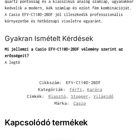
quartz pontosság és a klasszikus analóg számlap, ugyanakkor
kedvelik a modern, kék számlap és ezüst fém kombinációját.
A Casio EFV-C110D-2BDF jól illeszkedik professzionális
környezetbe és hétköznapi viseletre egyaránt.
Gyakran Ismételt Kérdések
Mi jellemzi a Casio EFV-C110D-2BDF vélemény szerint az
erősségeit?
A legtö
Cikkszám:
EFV-C110D-2BDF
Kategóriák:
Férfi
,
Karóra
Címkék:
Riasztó
,
Stopper
,
Világidő
Márka:
Casio
Kapcsolódó termékek