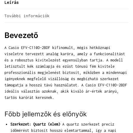
Leírás
További információk
Bevezető
A Casio EFV-C110D-2BDF kifinomult, mégis hétköznapi
viseletre tervezett analóg karóra, amely a funkcionalitást
és a robosztus kivitelezést egyensúlyban tartja. A modell
letisztult kék számlapja és ezüst tónusú fém kivitele
professzionális megjelenést biztosít, miközben a mindennapi
igényeknek megfelelő vízállóság és megbízható szerkezet
támogatja a hosszú távú használatot. A Casio EFV-C110D-2BDF
ideális választás azoknak, akik kiváló ár-érték arányú,
tartós karórát keresnek.
Főbb jellemzők és előnyök
Szerkezet: Quartz (elem)
A quartz szerkezet precíz
időmérést biztosít hosszú elemtartammal, így a napi