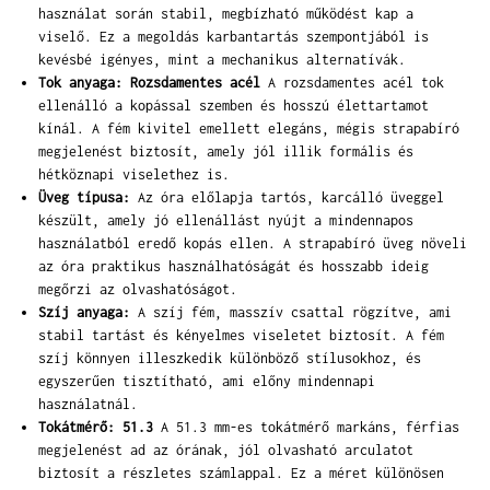
használat során stabil, megbízható működést kap a
viselő. Ez a megoldás karbantartás szempontjából is
kevésbé igényes, mint a mechanikus alternatívák.
Tok anyaga: Rozsdamentes acél
A rozsdamentes acél tok
ellenálló a kopással szemben és hosszú élettartamot
kínál. A fém kivitel emellett elegáns, mégis strapabíró
megjelenést biztosít, amely jól illik formális és
hétköznapi viselethez is.
Üveg típusa:
Az óra előlapja tartós, karcálló üveggel
készült, amely jó ellenállást nyújt a mindennapos
használatból eredő kopás ellen. A strapabíró üveg növeli
az óra praktikus használhatóságát és hosszabb ideig
megőrzi az olvashatóságot.
Szíj anyaga:
A szíj fém, masszív csattal rögzítve, ami
stabil tartást és kényelmes viseletet biztosít. A fém
szíj könnyen illeszkedik különböző stílusokhoz, és
egyszerűen tisztítható, ami előny mindennapi
használatnál.
Tokátmérő: 51.3
A 51.3 mm-es tokátmérő markáns, férfias
megjelenést ad az órának, jól olvasható arculatot
biztosít a részletes számlappal. Ez a méret különösen