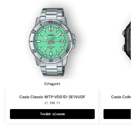
Elfogyott
Casio Classic MTP-VD01D-3E1VUDF
Casio Col
21.990
Ft
Tovább olvasom