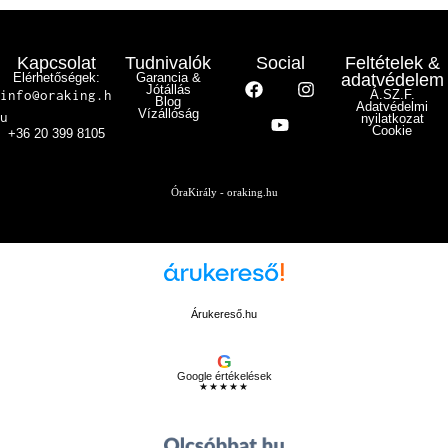
Kapcsolat
Tudnivalók
Social
Feltételek &
Elérhetőségek:
Garancia &
adatvédelem
Jótállás
info@oraking.h
Á.SZ.F.
Blog
Adatvédelmi
Vízállóság
u
nyilatkozat
Cookie
+36 20 399 8105
ÓraKirály - oraking.hu
Árukereső.hu
G
Google értékelések
★★★★★