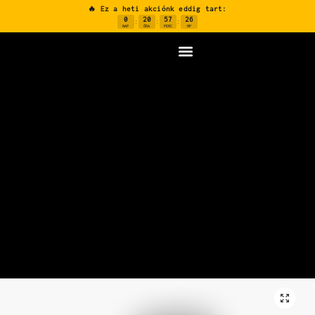
🔥 Ez a heti akciónk eddig tart:
0
20
57
25
:
:
:
NAP
ÓRA
PERC
MP