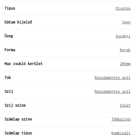
Típus
Divatos
Dátum kijelző
Igen
Üveg
Ásványi
Forma
Kerek
Max csukló kerület
205mm
Tok
Rozsdamentes acél
Szíj
Rozsdamentes acél
Szíj színe
Ezüst
Számlap színe
Többszínű
Számlap típus
Kombinált