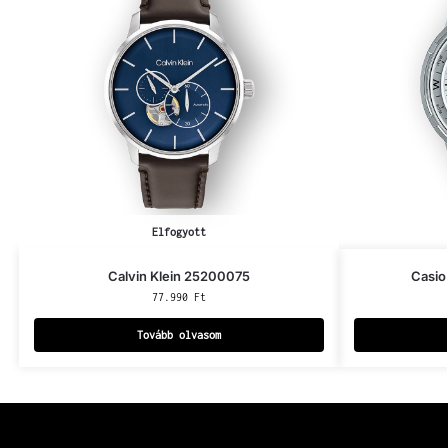
Elfogyott
Calvin Klein 25200075
Casio
77.990
Ft
Tovább olvasom