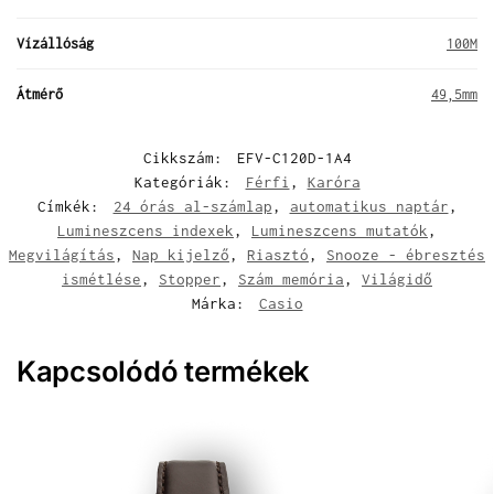
Vízállóság
100M
Átmérő
49,5mm
Cikkszám:
EFV-C120D-1A4
Kategóriák:
Férfi
,
Karóra
Címkék:
24 órás al-számlap
,
automatikus naptár
,
Lumineszcens indexek
,
Lumineszcens mutatók
,
Megvilágítás
,
Nap kijelző
,
Riasztó
,
Snooze - ébresztés
ismétlése
,
Stopper
,
Szám memória
,
Világidő
Márka:
Casio
Kapcsolódó termékek