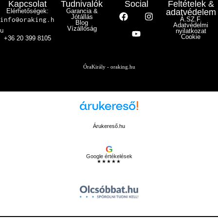
Kapcsolat
Tudnivalók
Social
Feltételek &
Elérhetőségek:
Garancia &
adatvédelem
Jótállás
info@oraking.h
Á.SZ.F.
Blog
Adatvédelmi
Vízállóság
u
nyilatkozat
Cookie
+36 20 399 8105
ÓraKirály - oraking.hu
Árukereső.hu
G
Google értékelések
★★★★★