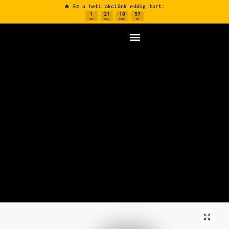
🔥 Ez a heti akciónk eddig tart:
1
21
10
56
:
:
:
NAP
ÓRA
PERC
MP