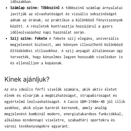
időszakban.
Számlap színe: Többszínű
A többszínű számlap árnyalatai
javítják az olvashatóságot és vizuális sokszínűséget
adnak az órának; ez praktikus a különböző fényviszonyok
között. A részletek kontrasztja hozzájárul a gyors
időleolvasáshoz napi használat során.
Szíj színe: Fekete
A fekete szíj elegáns, univerzális
megjelenést biztosít, ami könnyen illeszthető különböző
öltözködési stílusokhoz. A szíj anyagát általánosan úgy
tervezték, hogy kényelmes legyen hosszabb viseléskor is
és ellenálljon a kopásnak.
Kinek ajánljuk?
Az óra ideális férfi viselők számára, akik aktív életet
élnek és elvárják a megbízhatóságot, strapabíróságot és
egyértelmű leolvashatóságot. A Casio GBM-2100A-4B jól illik
azokhoz, akik olyan karórát keresnek, amely analóg
megjelenést kombinál modern, energiatakarékos funkciókkal;
alkalmas mindennapi viseletre, szabadtéri sportokra és
városi tevékenységekre egyaránt.