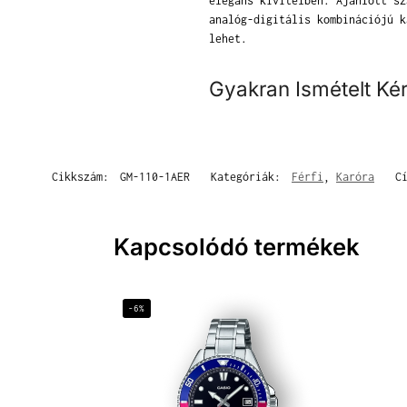
elegáns kivitelben. Ajánlott sz
analóg-digitális kombinációjú k
lehet.
Gyakran Ismételt Ké
Cikkszám:
GM-110-1AER
Kategóriák:
Férfi
,
Karóra
C
Kapcsolódó termékek
-6%