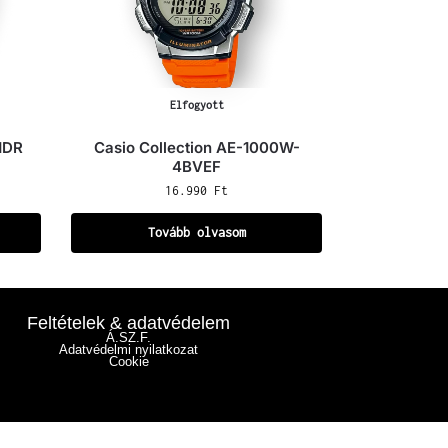
Elfogyott
1DR
Casio Collection AE-1000W-
4BVEF
16.990
Ft
Tovább olvasom
Feltételek & adatvédelem
Á.SZ.F.
Adatvédelmi nyilatkozat
Cookie