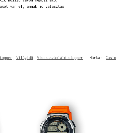
kik hosszú távon megbízható,
ágot vár el, annak jó választás
topper
,
Világidő
,
Visszaszámláló stopper
Márka:
Casio