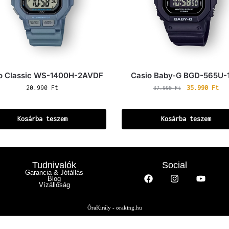
o Classic WS-1400H-2AVDF
Casio Baby-G BGD-565U-
20.990
Ft
35.990
Ft
37.990
Ft
Kosárba teszem
Kosárba teszem
Tudnivalók
Social
Garancia & Jótállás
Blog
Vízállóság
ÓraKirály - oraking.hu