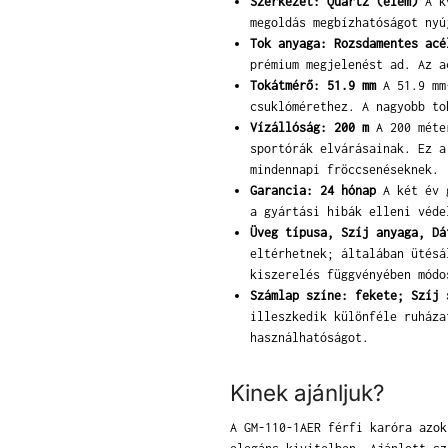
Szerkezet: Quartz (elem)
A kv
megoldás megbízhatóságot nyú
Tok anyaga: Rozsdamentes acé
prémium megjelenést ad. Az a
Tokátmérő: 51.9 mm
A 51.9 mm-
csuklómérethez. A nagyobb to
Vízállóság: 200 m
A 200 méter
sportórák elvárásainak. Ez a
mindennapi fröccsenéseknek.
Garancia: 24 hónap
A két év g
a gyártási hibák elleni véde
Üveg típusa, Szíj anyaga, Dá
eltérhetnek; általában ütésá
kiszerelés függvényében módo
Számlap színe: fekete; Szíj 
illeszkedik különféle ruháza
használhatóságot.
Kinek ajánljuk?
A GM-110-1AER férfi karóra azok