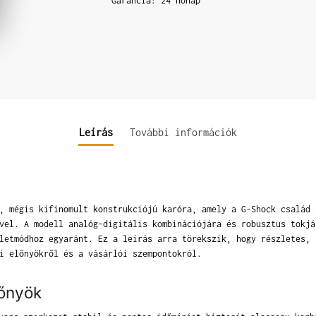
Garancia: 24 hónap
Leírás
További információk
, mégis kifinomult konstrukciójú karóra, amely a G-Shock család 
vel. A modell analóg-digitális kombinációjára és robusztus tokjá
letmódhoz egyaránt. Ez a leírás arra törekszik, hogy részletes, 
i előnyökről és a vásárlói szempontokról.
lőnyök