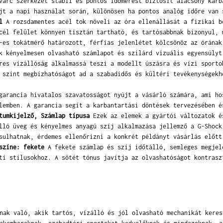
arc szerkezet stabil és pontos időmérést biztosít alacsony karb
jt a napi használat során, különösen ha pontos analóg időre van 
l
A rozsdamentes acél tok növeli az óra ellenállását a fizikai b
cél felület könnyen tisztán tartható, és tartósabbnak bizonyul, 
es tokátmérő határozott, férfias jelenlétet kölcsönöz az órának
k kényelmesen olvasható számlapot és szilárd vizuális egyensúlyt
es vízállóság alkalmassá teszi a modellt úszásra és vízi sporto
 szint megbízhatóságot ad a szabadidős és kültéri tevékenységekh
arancia hivatalos szavatosságot nyújt a vásárló számára, ami ho
lemben. A garancia segít a karbantartási döntések tervezésében é
tumkijelző, Számlap típusa
Ezek az elemek a gyártói változatok é
lló üveg és kényelmes anyagú szíj alkalmazása jellemző a G-Shock
sulhatnak, érdemes ellenőrizni a konkrét példányt vásárlás előtt
színe: fekete
A fekete számlap és szíj időtálló, semleges megjel
ti stílusokhoz. A sötét tónus javítja az olvashatóságot kontrasz
nak való, akik tartós, vízálló és jól olvasható mechanikát keres