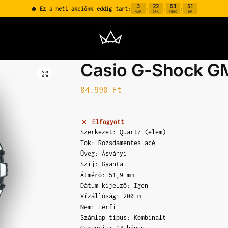
3
22
53
50
🔥 Ez a heti akciónk eddig tart:
:
:
:
NAP
ÓRA
PERC
MP
Casio G-Shock G
84.990
Ft
Elfogyott
Szerkezet: Quartz (elem)
Tok: Rozsdamentes acél
Üveg: Ásványi
Szíj: Gyanta
Átmérő: 51,9 mm
Dátum kijelző: Igen
Vízállóság: 200 m
Nem: Férfi
Számlap típus: Kombinált