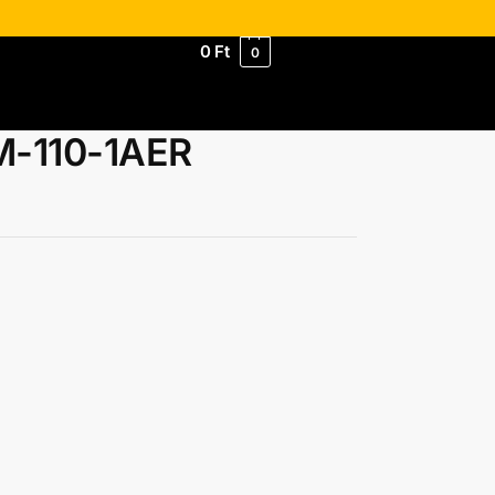
0
Ft
0
M-110-1AER