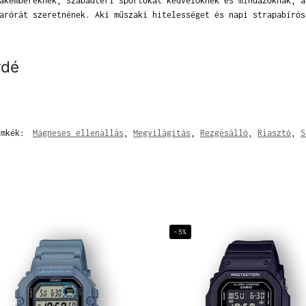
akembereknek, szabadtéri sportokat kedvelőknek és mindazoknak, a
arórát szeretnének. Aki műszaki hitelességet és napi strapabírós
rdé
ímkék:
Mágneses ellenállás
,
Megvilágítás
,
Rezgésálló
,
Riasztó
,
S
-5%