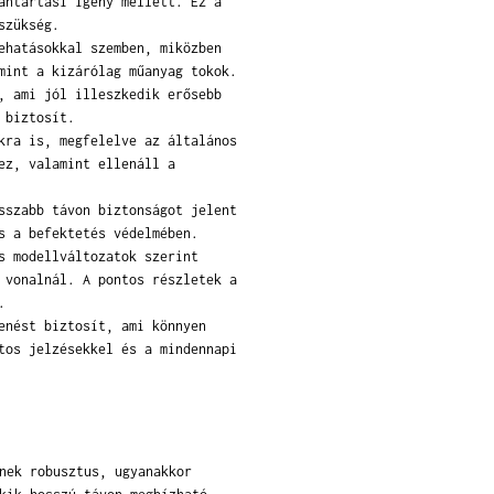
antartási igény mellett. Ez a
szükség.
ehatásokkal szemben, miközben
mint a kizárólag műanyag tokok.
, ami jól illeszkedik erősebb
 biztosít.
kra is, megfelelve az általános
ez, valamint ellenáll a
sszabb távon biztonságot jelent
s a befektetés védelmében.
s modellváltozatok szerint
 vonalnál. A pontos részletek a
.
enést biztosít, ami könnyen
tos jelzésekkel és a mindennapi
nek robusztus, ugyanakkor