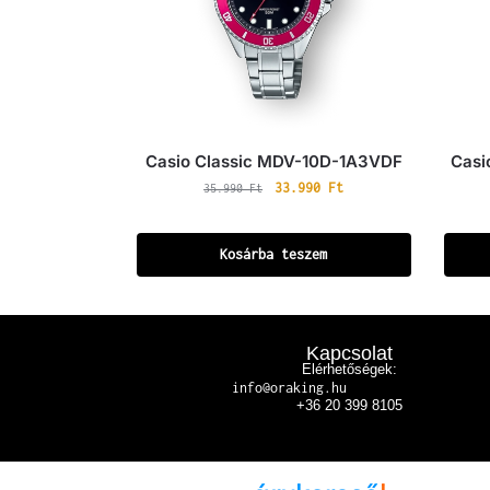
Casio Classic MDV-10D-1A3VDF
Casi
33.990
Ft
35.990
Ft
Kosárba teszem
Kapcsolat
Elérhetőségek:
info@oraking.hu
+36 20 399 8105