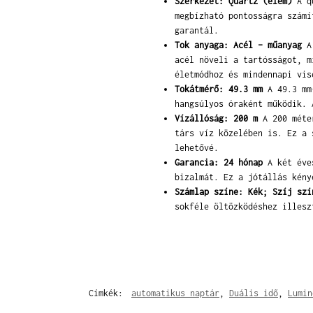
Szerkezet: Quartz (elem)
A qu
megbízható pontosságra számí
garantál.
Tok anyaga: Acél – műanyag
A 
acél növeli a tartósságot, m
életmódhoz és mindennapi vis
Tokátmérő: 49.3 mm
A 49.3 mm-
hangsúlyos óraként működik. 
Vízállóság: 200 m
A 200 méter
társ víz közelében is. Ez a 
lehetővé.
Garancia: 24 hónap
A két éves
bizalmát. Ez a jótállás kény
Számlap színe: Kék; Szíj szí
sokféle öltözködéshez illesz
Címkék:
automatikus naptár
,
Duális idő
,
Lumin