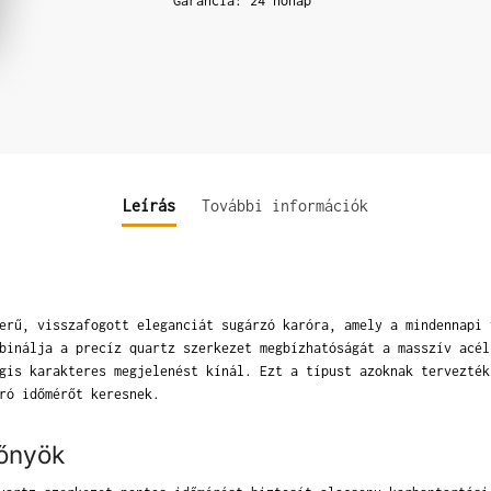
Garancia: 24 hónap
Leírás
További információk
erű, visszafogott eleganciát sugárzó karóra, amely a mindennapi 
binálja a precíz quartz szerkezet megbízhatóságát a masszív acél
gis karakteres megjelenést kínál. Ezt a típust azoknak tervezték
ró időmérőt keresnek.
lőnyök