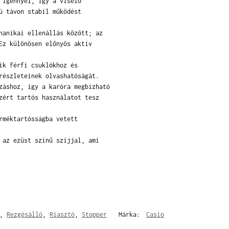
 igénnyel, így a viselő
ú távon stabil működést
hanikai ellenállás között; az
Ez különösen előnyös aktív
ik férfi csuklókhoz és
részleteinek olvashatóságát.
záshoz, így a karóra megbízható
zért tartós használatot tesz
rméktartósságba vetett
 az ezüst színű szíjjal, ami
,
Rezgésálló
,
Riasztó
,
Stopper
Márka:
Casio