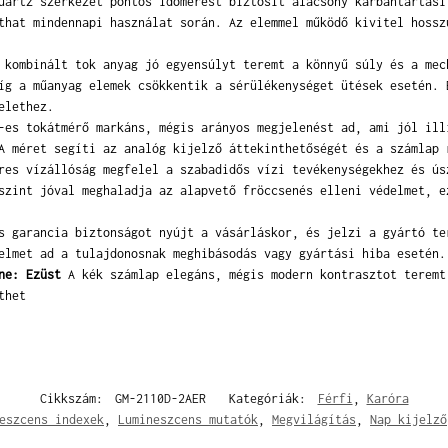
artz szerkezet pontos időmérést biztosít alacsony karbantartási
that mindennapi használat során. Az elemmel működő kivitel hossz
kombinált tok anyag jó egyensúlyt teremt a könnyű súly és a mec
íg a műanyag elemek csökkentik a sérülékenységet ütések esetén. 
elethez.
es tokátmérő markáns, mégis arányos megjelenést ad, ami jól ill
A méret segíti az analóg kijelző áttekinthetőségét és a számlap 
es vízállóság megfelel a szabadidős vízi tevékenységekhez és ús
szint jóval meghaladja az alapvető fröccsenés elleni védelmet, e
 garancia biztonságot nyújt a vásárláskor, és jelzi a gyártó te
elmet ad a tulajdonosnak meghibásodás vagy gyártási hiba esetén.
ne: Ezüst
A kék számlap elegáns, mégis modern kontrasztot teremt
thet
Cikkszám:
GM-2110D-2AER
Kategóriák:
Férfi
,
Karóra
eszcens indexek
,
Lumineszcens mutatók
,
Megvilágítás
,
Nap kijelző