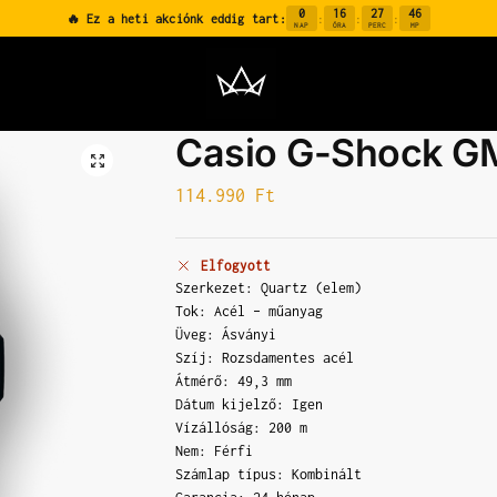
0
16
27
45
🔥 Ez a heti akciónk eddig tart:
:
:
:
NAP
ÓRA
PERC
MP
Casio G-Shock G
114.990
Ft
Elfogyott
Szerkezet: Quartz (elem)
Tok: Acél – műanyag
Üveg: Ásványi
Szíj: Rozsdamentes acél
Átmérő: 49,3 mm
Dátum kijelző: Igen
Vízállóság: 200 m
Nem: Férfi
Számlap típus: Kombinált