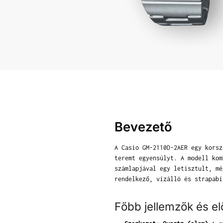
Bevezető
A Casio GM-2110D-2AER egy korsz
teremt egyensúlyt. A modell kom
számlapjával egy letisztult, mé
rendelkező, vízálló és strapabí
Főbb jellemzők és e