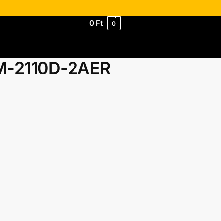
0
Ft
0
M-2110D-2AER