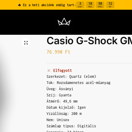
3
18
58
11
🔥 Ez a heti akciónk eddig tart:
:
:
:
NAP
ÓRA
PERC
MP
Casio G-Shock G
76.990
Ft
Elfogyott
Szerkezet: Quartz (elem)
Tok: Rozsdamenetes acél-műanyag
Üveg: Ásványi
Szíj: Gyanta
Átmérő: 49,6 mm
Dátum kijelző: Igen
Vízállóság: 200 m
Nem: Unisex
Számlap típus: Digitális