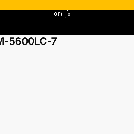
0
Ft
0
M-5600LC-7