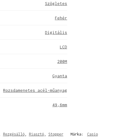
Szögletes
Fehér
Digitális
LCD
200M
Gyanta
Rozsdamenetes acél-műanyag
49,6mm
,
Rezgésálló
,
Riasztó
,
Stopper
Márka:
Casio