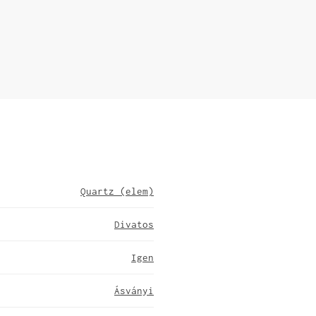
Quartz (elem)
Divatos
Igen
Ásványi