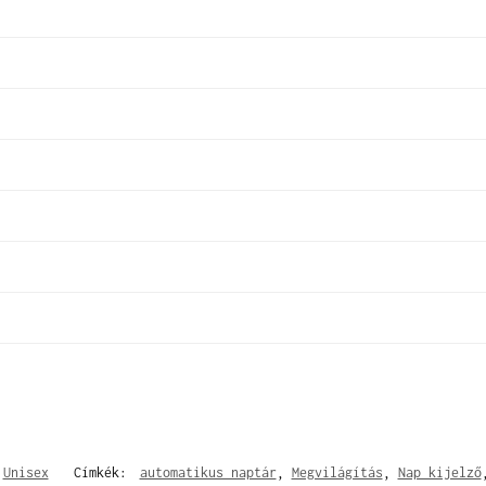
,
Unisex
Címkék:
automatikus naptár
,
Megvilágítás
,
Nap kijelző