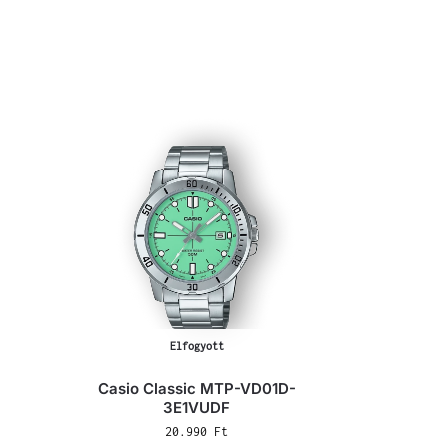
Elfogyott
Casio Classic MTP-VD01D-
3E1VUDF
20.990
Ft