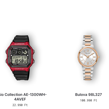
io Collection AE-1300WH-
Bulova 98L327
4AVEF
100.990
Ft
22.990
Ft