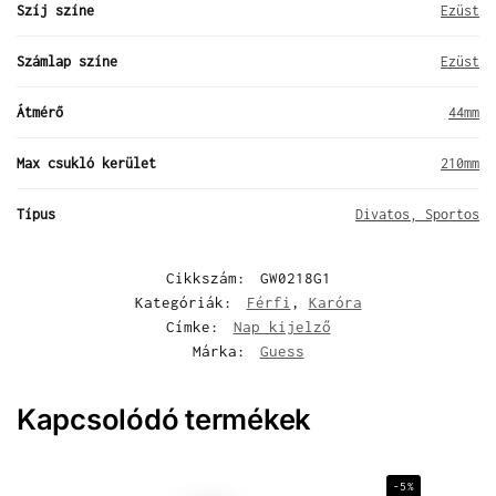
Szíj színe
Ezüst
Számlap színe
Ezüst
Átmérő
44mm
Max csukló kerület
210mm
Típus
Divatos, Sportos
Cikkszám:
GW0218G1
Kategóriák:
Férfi
,
Karóra
Címke:
Nap kijelző
Márka:
Guess
Kapcsolódó termékek
-5%