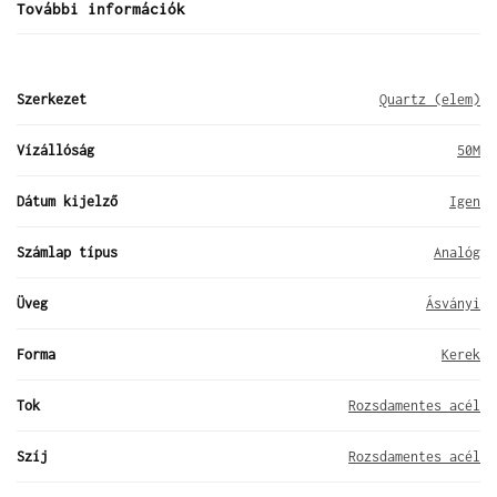
További információk
Szerkezet
Quartz (elem)
Vízállóság
50M
Dátum kijelző
Igen
Számlap típus
Analóg
Üveg
Ásványi
Forma
Kerek
Tok
Rozsdamentes acél
Szíj
Rozsdamentes acél