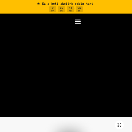
🔥 Ez a heti akciónk eddig tart:
2
02
51
25
:
:
:
NAP
ÓRA
PERC
MP