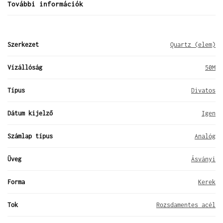
További információk
Szerkezet
Quartz (elem)
Vízállóság
50M
Típus
Divatos
Dátum kijelző
Igen
Számlap típus
Analóg
Üveg
Ásványi
Forma
Kerek
Tok
Rozsdamentes acél