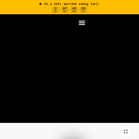
🔥 Ez a heti akciónk eddig tart:
3
07
45
54
:
:
:
NAP
ÓRA
PERC
MP