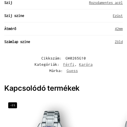
Szíj
Rozsdamentes acél
Szíj színe
Ezüst
Átmérő
42mm
Számlap színe
Zöld
Cikkszám:
GW0265G10
Kategóriák:
Férfi
,
Karóra
Márka:
Guess
Kapcsolódó termékek
-6%