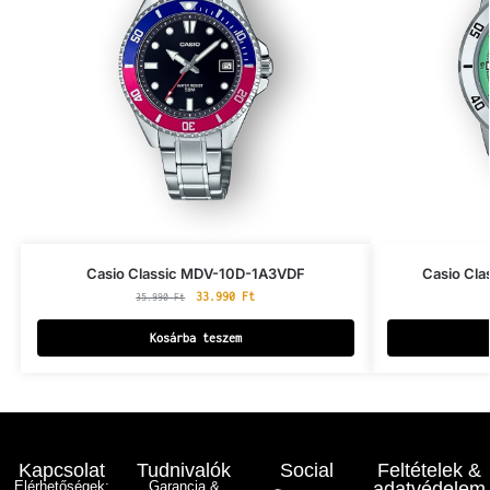
Casio Classic MDV-10D-1A3VDF
Casio Cl
33.990
Ft
35.990
Ft
Kosárba teszem
Kapcsolat
Tudnivalók
Social
Feltételek &
Elérhetőségek:
Garancia &
adatvédelem