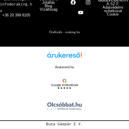
Jótállás
info@oraking.h
Á.SZ.F.
Blog
Adatvédelmi
Vízállóság
u
nyilatkozat
Cookie
+36 20 399 8105
ÓraKirály - oraking.hu
Árukereső.hu
G
Google értékelések
★★★★★
Buza Gáspár E.V.