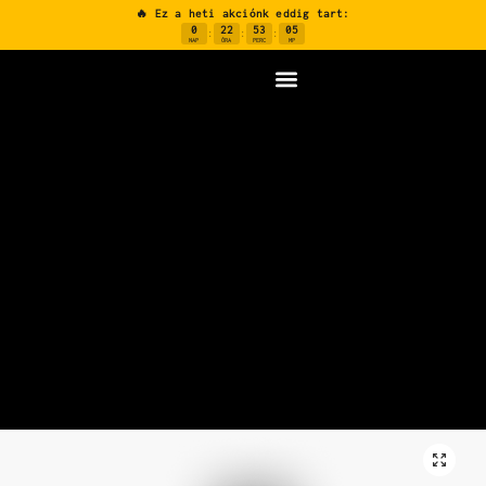
🔥 Ez a heti akciónk eddig tart:
0
22
53
04
:
:
:
NAP
ÓRA
PERC
MP