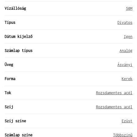
Vízállóság
50M
Típus
Divatos
Dátum kijelző
Igen
Számlap típus
Analóg
Üveg
Ásványi
Forma
Kerek
Tok
Rozsdamentes acél
Szíj
Rozsdamentes acél
Szíj színe
Ezüst
Számlap színe
Többszínű