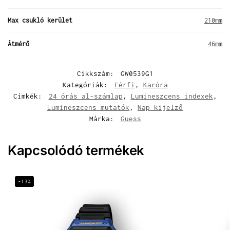
Max csukló kerület
210mm
Átmérő
46mm
Cikkszám:
GW0539G1
Kategóriák:
Férfi
,
Karóra
Címkék:
24 órás al-számlap
,
Lumineszcens indexek
,
Lumineszcens mutatók
,
Nap kijelző
Márka:
Guess
Kapcsolódó termékek
-13%