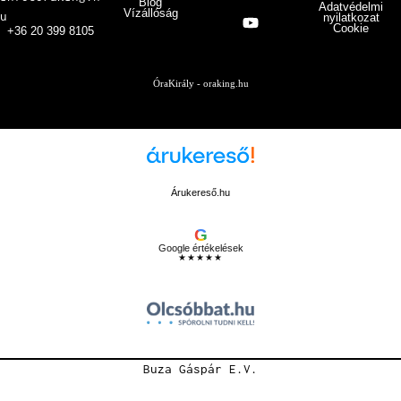
Blog
Adatvédelmi
Vízállóság
u
nyilatkozat
Cookie
+36 20 399 8105
ÓraKirály - oraking.hu
Árukereső.hu
G
Google értékelések
★★★★★
Buza Gáspár E.V.