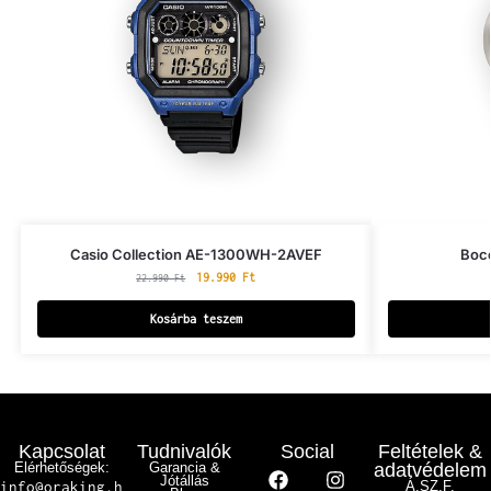
Casio Collection AE-1300WH-2AVEF
Bocc
19.990
Ft
22.990
Ft
Kosárba teszem
Kapcsolat
Tudnivalók
Social
Feltételek &
Elérhetőségek:
Garancia &
adatvédelem
Jótállás
info@oraking.h
Á.SZ.F.