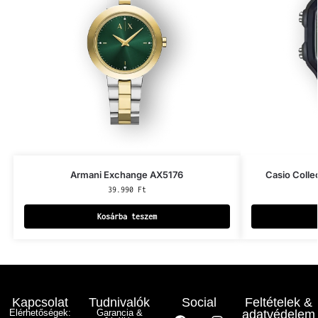
Armani Exchange AX5176
Casio Coll
39.990
Ft
Kosárba teszem
Kapcsolat
Tudnivalók
Social
Feltételek &
Elérhetőségek:
Garancia &
adatvédelem