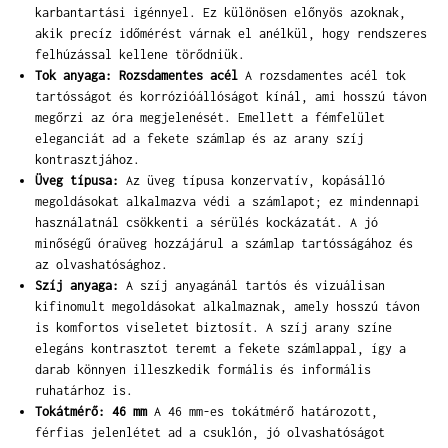
karbantartási igénnyel. Ez különösen előnyös azoknak,
akik precíz időmérést várnak el anélkül, hogy rendszeres
felhúzással kellene törődniük.
Tok anyaga: Rozsdamentes acél
A rozsdamentes acél tok
tartósságot és korrózióállóságot kínál, ami hosszú távon
megőrzi az óra megjelenését. Emellett a fémfelület
eleganciát ad a fekete számlap és az arany szíj
kontrasztjához.
Üveg típusa:
Az üveg típusa konzervatív, kopásálló
megoldásokat alkalmazva védi a számlapot; ez mindennapi
használatnál csökkenti a sérülés kockázatát. A jó
minőségű óraüveg hozzájárul a számlap tartósságához és
az olvashatósághoz.
Szíj anyaga:
A szíj anyagánál tartós és vizuálisan
kifinomult megoldásokat alkalmaznak, amely hosszú távon
is komfortos viseletet biztosít. A szíj arany színe
elegáns kontrasztot teremt a fekete számlappal, így a
darab könnyen illeszkedik formális és informális
ruhatárhoz is.
Tokátmérő: 46 mm
A 46 mm-es tokátmérő határozott,
férfias jelenlétet ad a csuklón, jó olvashatóságot