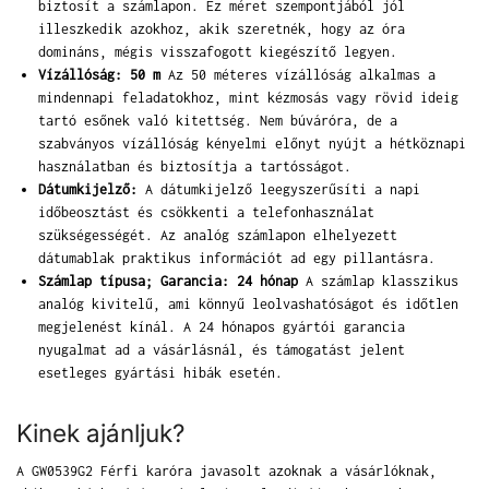
biztosít a számlapon. Ez méret szempontjából jól
illeszkedik azokhoz, akik szeretnék, hogy az óra
domináns, mégis visszafogott kiegészítő legyen.
Vízállóság: 50 m
Az 50 méteres vízállóság alkalmas a
mindennapi feladatokhoz, mint kézmosás vagy rövid ideig
tartó esőnek való kitettség. Nem búváróra, de a
szabványos vízállóság kényelmi előnyt nyújt a hétköznapi
használatban és biztosítja a tartósságot.
Dátumkijelző:
A dátumkijelző leegyszerűsíti a napi
időbeosztást és csökkenti a telefonhasználat
szükségességét. Az analóg számlapon elhelyezett
dátumablak praktikus információt ad egy pillantásra.
Számlap típusa; Garancia: 24 hónap
A számlap klasszikus
analóg kivitelű, ami könnyű leolvashatóságot és időtlen
megjelenést kínál. A 24 hónapos gyártói garancia
nyugalmat ad a vásárlásnál, és támogatást jelent
esetleges gyártási hibák esetén.
Kinek ajánljuk?
A GW0539G2 Férfi karóra javasolt azoknak a vásárlóknak,