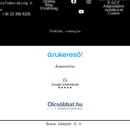
Jótállás
info@oraking.h
Á.SZ.F.
Blog
Adatvédelmi
Vízállóság
u
nyilatkozat
Cookie
+36 20 399 8105
ÓraKirály - oraking.hu
Árukereső.hu
G
Google értékelések
★★★★★
Buza Gáspár E.V.