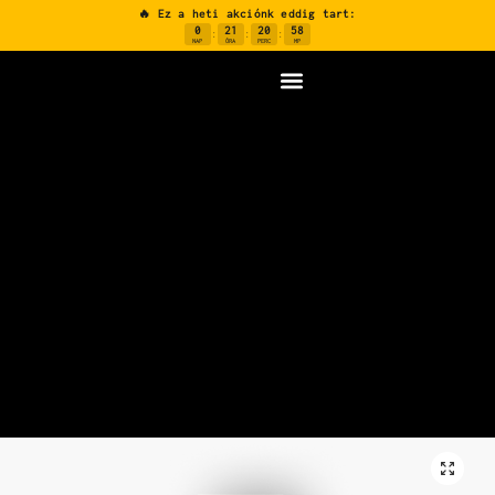
🔥 Ez a heti akciónk eddig tart:
0
21
20
57
:
:
:
NAP
ÓRA
PERC
MP