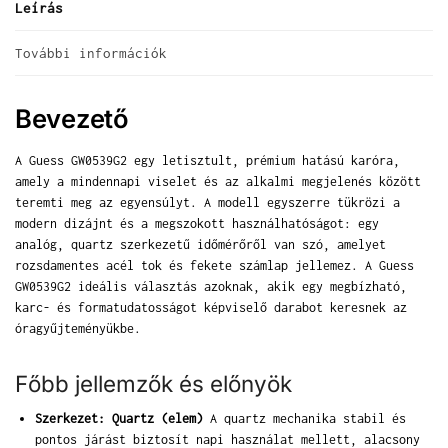
Leírás
További információk
Bevezető
A Guess GW0539G2 egy letisztult, prémium hatású karóra,
amely a mindennapi viselet és az alkalmi megjelenés között
teremti meg az egyensúlyt. A modell egyszerre tükrözi a
modern dizájnt és a megszokott használhatóságot: egy
analóg, quartz szerkezetű időmérőről van szó, amelyet
rozsdamentes acél tok és fekete számlap jellemez. A Guess
GW0539G2 ideális választás azoknak, akik egy megbízható,
karc- és formatudatosságot képviselő darabot keresnek az
óragyűjteményükbe.
Főbb jellemzők és előnyök
Szerkezet: Quartz (elem)
A quartz mechanika stabil és
pontos járást biztosít napi használat mellett, alacsony