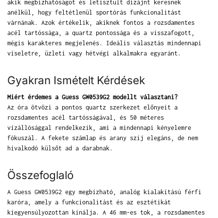
akik megbízhatóságot és letisztult dizájnt keresnek
anélkül, hogy feltétlenül sportórás funkcionalitást
várnának. Azok értékelik, akiknek fontos a rozsdamentes
acél tartóssága, a quartz pontossága és a visszafogott,
mégis karakteres megjelenés. Ideális választás mindennapi
viseletre, üzleti vagy hétvégi alkalmakra egyaránt.
Gyakran Ismételt Kérdések
Miért érdemes a Guess GW0539G2 modellt választani?
Az óra ötvözi a pontos quartz szerkezet előnyeit a
rozsdamentes acél tartósságával, és 50 méteres
vízállósággal rendelkezik, ami a mindennapi kényelemre
fókuszál. A fekete számlap és arany szíj elegáns, de nem
hivalkodó külsőt ad a darabnak.
Összefoglaló
A Guess GW0539G2 egy megbízható, analóg kialakítású férfi
karóra, amely a funkcionalitást és az esztétikát
kiegyensúlyozottan kínálja. A 46 mm-es tok, a rozsdamentes