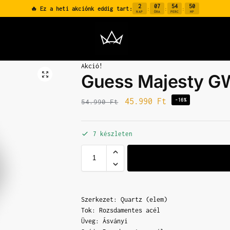
2
07
54
49
🔥 Ez a heti akciónk eddig tart:
:
:
:
NAP
ÓRA
PERC
MP
Akció!
Guess Majesty G
45.990
Ft
-16%
54.990
Ft
7 készleten
Szerkezet: Quartz (elem)
Tok: Rozsdamentes acél
Üveg: Ásványi