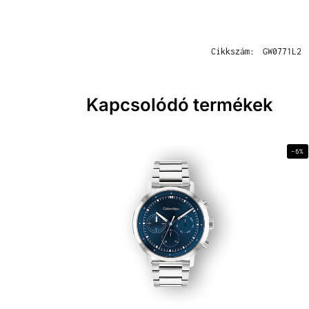
Cikkszám:
GW0771L2
Kapcsolódó termékek
-6%