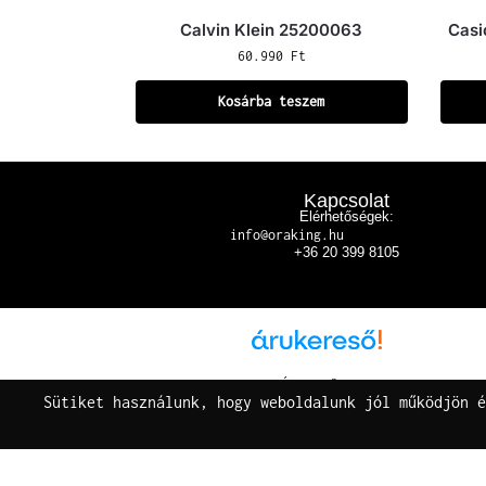
Calvin Klein 25200063
Casi
60.990
Ft
Kosárba teszem
Kapcsolat
Elérhetőségek:
info@oraking.hu
+36 20 399 8105
Árukereső.hu