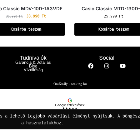
o Classic MDV-10D-1A3VDF
Casio Classic MTD-130D
33.990
Ft
25.990
Ft
35.990
Ft
Kosárba teszem
Kosárba teszem
Tudnivalók
Social
Garancia & Jótállás
Blog
Vízállóság
ÓraKirály - oraking.hu
G
Google értékelések
★★★★★
Buza Gáspár E.V.