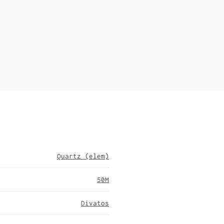
Quartz (elem)
50M
Divatos