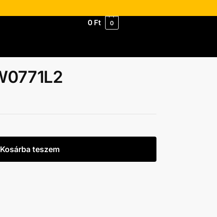
0
Ft
0
W0771L2
Kosárba teszem