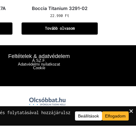
-7A
Boccia Titanium 3291-02
22.990
Ft
Tovább olvasom
Feltételek & adatvédelem
Á.SZ.F.
Adatvédelmi nyilatkozat
Cookie