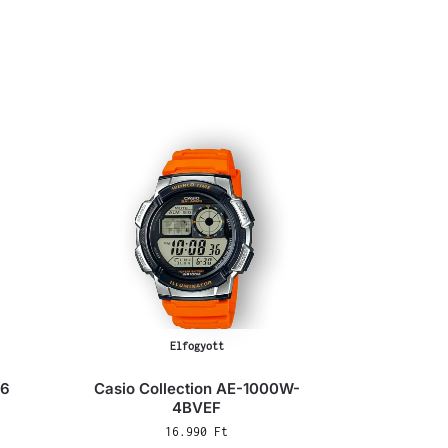
Elfogyott
76
Casio Collection AE-1000W-
4BVEF
16.990
Ft