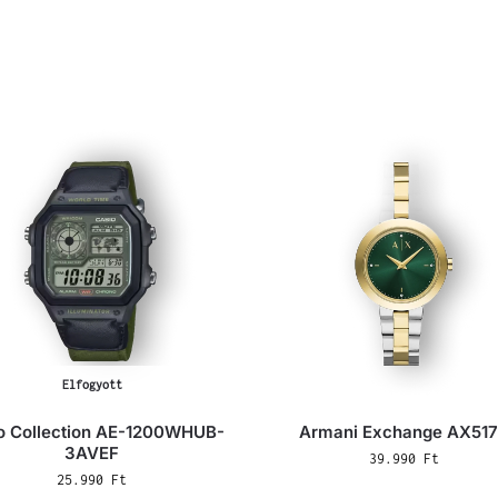
Elfogyott
o Collection AE-1200WHUB-
Armani Exchange AX51
3AVEF
39.990
Ft
25.990
Ft