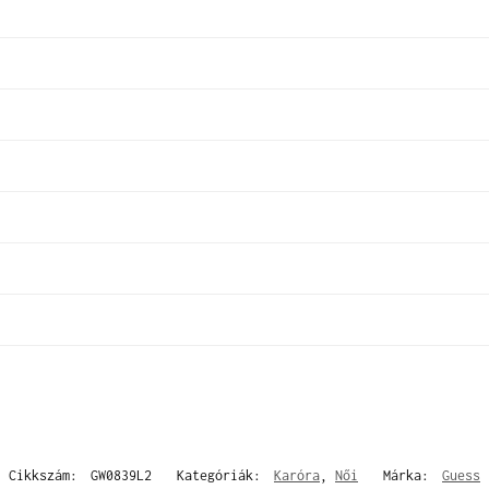
Cikkszám:
GW0839L2
Kategóriák:
Karóra
,
Női
Márka:
Guess