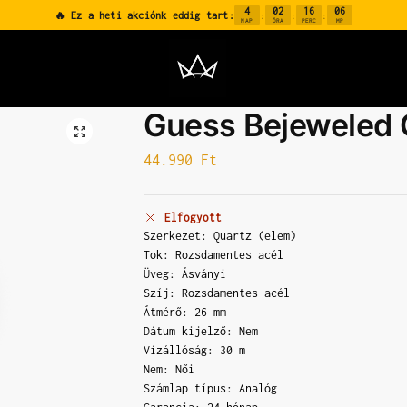
4
02
16
05
🔥 Ez a heti akciónk eddig tart:
:
:
:
NAP
ÓRA
PERC
MP
Guess Bejewele
44.990
Ft
Elfogyott
Szerkezet: Quartz (elem)
Tok: Rozsdamentes acél
Üveg: Ásványi
Szíj: Rozsdamentes acél
Átmérő: 26 mm
Dátum kijelző: Nem
Vízállóság: 30 m
Nem: Női
Számlap típus: Analóg