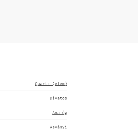
Quartz (elem)
Divatos
Analóg
Ásványi