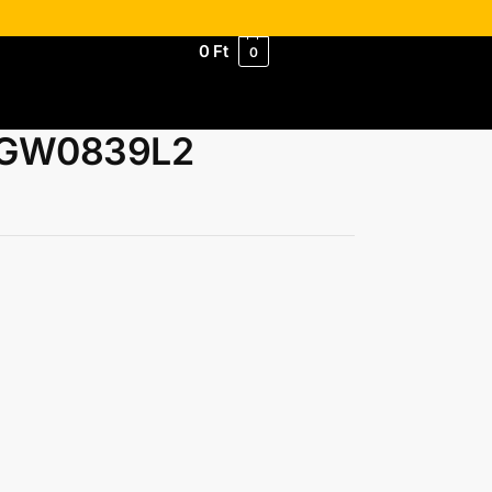
0
Ft
0
d GW0839L2