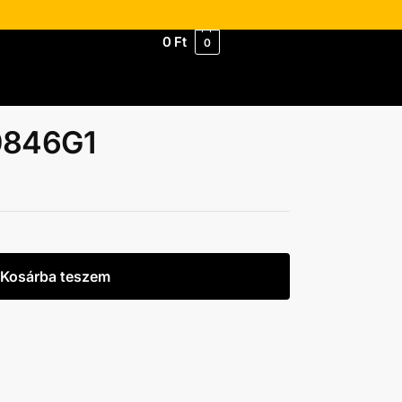
0
Ft
0
0846G1
Kosárba teszem