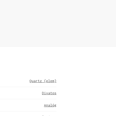
Quartz (elem)
Divatos
Analóg