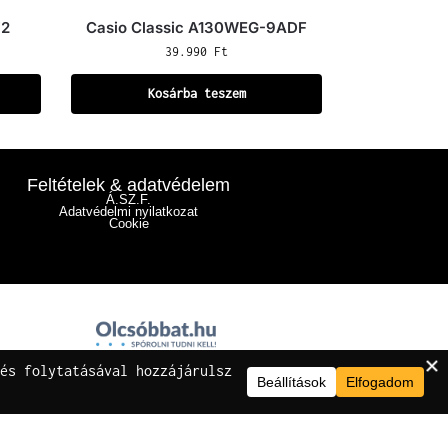
72
Casio Classic A130WEG-9ADF
39.990
Ft
Kosárba teszem
Feltételek & adatvédelem
Á.SZ.F.
Adatvédelmi nyilatkozat
Cookie