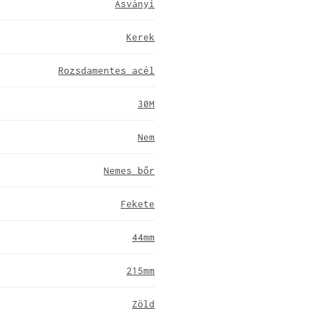
Ásványi
Kerek
Rozsdamentes acél
30M
Nem
Nemes bőr
Fekete
44mm
215mm
Zöld