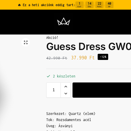
1
14
22
39
🔥 Ez a heti akciónk eddig tart:
:
:
:
NAP
ÓRA
PERC
MP
Akció!
Guess Dress GW
37.990
Ft
-12%
42.990
Ft
2 készleten
Szerkezet: Quartz (elem)
Tok: Rozsdamentes acél
Üveg: Ásványi