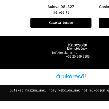
Bulova 98L327
Casi
100.990
Ft
Kosárba teszem
Kapcsolat
Elérhetőségek:
info@oraking.hu
+36 20 399 8105
Árukereső.hu