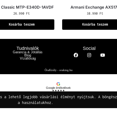
o Classic MTP-E340D-1AVDF
Armani Exchange AX51
26.990
Ft
38.990
Ft
Kosárba teszem
Kosárba teszem
Tudnivalók
Social
Garancia & Jótállás
Blog
Vízállóság
ÓraKirály - oraking.hu
G
Google értékelések
★★★★★
Buza Gáspár E.V.