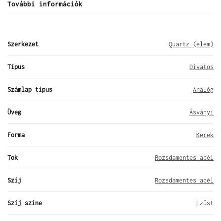
További információk
Szerkezet
Quartz (elem)
Típus
Divatos
Számlap típus
Analóg
Üveg
Ásványi
Forma
Kerek
Tok
Rozsdamentes acél
Szíj
Rozsdamentes acél
Szíj színe
Ezüst