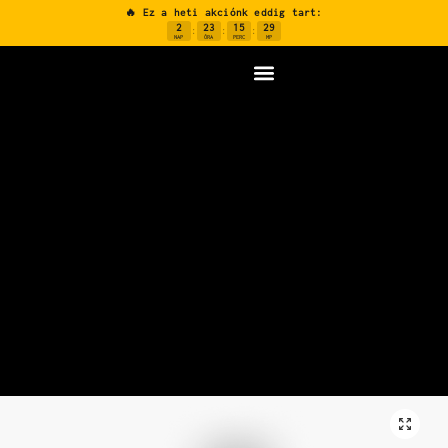
🔥 Ez a heti akciónk eddig tart:
2
23
15
28
:
:
:
NAP
ÓRA
PERC
MP