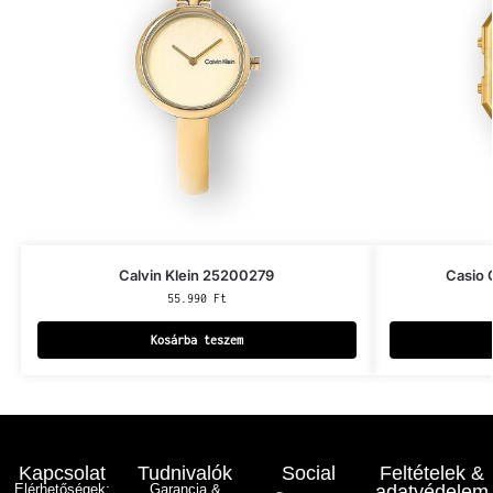
Calvin Klein 25200279
Casio
55.990
Ft
Kosárba teszem
Kapcsolat
Tudnivalók
Social
Feltételek &
Elérhetőségek:
Garancia &
adatvédelem