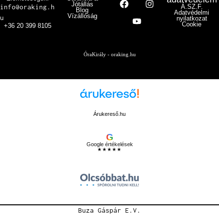
Jótállás
info@oraking.h
Á.SZ.F.
Blog
Adatvédelmi
Vízállóság
u
nyilatkozat
Cookie
+36 20 399 8105
ÓraKirály - oraking.hu
Árukereső.hu
G
Google értékelések
★★★★★
Buza Gáspár E.V.