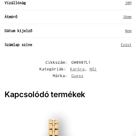
Vízállóság
30M
Átmérő
36mm
Dátum kijelző
Nem
Számlap színe
Ezüst
Cikkszám:
GW0987L1
Kategóriák:
Karóra
,
Női
Márka:
Guess
Kapcsolódó termékek