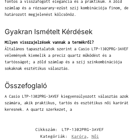
fontos a visszafogott elegancia és a praktikum. A zöld
számlap és a rózsaarany-ezüst szíj kombinációja finom, de
határozott megjelenést kölcsönöz.
Gyakran Ismételt Kérdések
Milyen visszajelzések vannak a termékről?
Általános tapasztalatok szerint a Casio LTP-1302PRG-3AVEF
vélemények kiemelik a precíz quartz működést és a
tartósságot; a zöld számlap és a szíj színkombinációja
sokaknak esztétikus választás.
Összefoglaló
A Casio LTP-1302PRG-3AVEF kiegyensúlyozott választás azok
számára, akik praktikus, tartós és esztétikus női karórát
keresnek. A quartz szerkezet, a
Cikkszám:
LTP-1302PRG-3AVEF
Kategóriák:
Karóra
,
Női