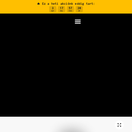
🔥 Ez a heti akciónk eddig tart:
3
17
57
19
:
:
:
NAP
ÓRA
PERC
MP