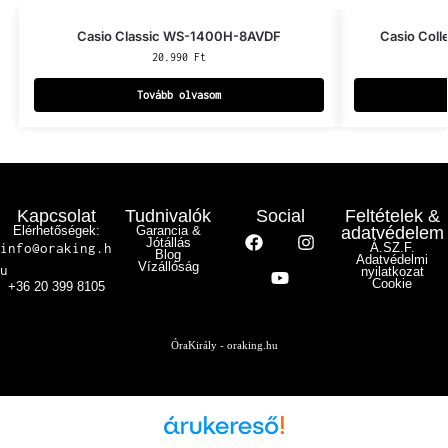
Casio Classic WS-1400H-8AVDF
Casio Col
20.990
Ft
Tovább olvasom
Kapcsolat
Tudnivalók
Social
Feltételek &
Elérhetőségek:
Garancia &
adatvédelem
Jótállás
info@oraking.h
Á.SZ.F.
Blog
Adatvédelmi
Vízállóság
u
nyilatkozat
Cookie
+36 20 399 8105
ÓraKirály - oraking.hu