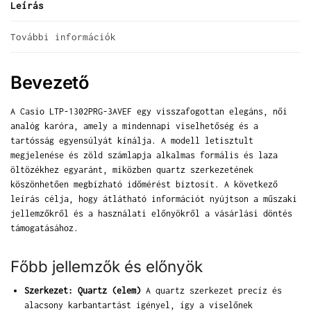
Leírás
További információk
Bevezető
A Casio LTP-1302PRG-3AVEF egy visszafogottan elegáns, női
analóg karóra, amely a mindennapi viselhetőség és a
tartósság egyensúlyát kínálja. A modell letisztult
megjelenése és zöld számlapja alkalmas formális és laza
öltözékhez egyaránt, miközben quartz szerkezetének
köszönhetően megbízható időmérést biztosít. A következő
leírás célja, hogy átlátható információt nyújtson a műszaki
jellemzőkről és a használati előnyökről a vásárlási döntés
támogatásához.
Főbb jellemzők és előnyök
Szerkezet: Quartz (elem)
A quartz szerkezet precíz és
alacsony karbantartást igényel, így a viselőnek