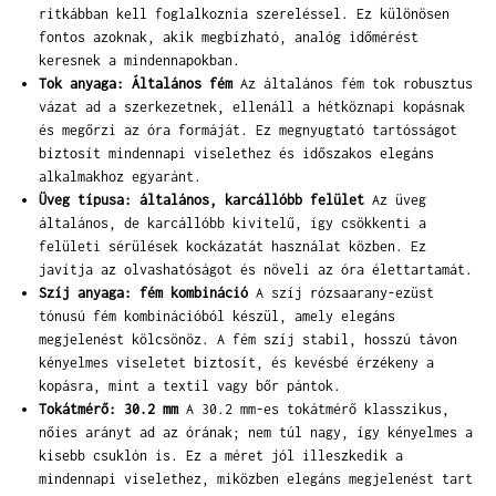
ritkábban kell foglalkoznia szereléssel. Ez különösen
fontos azoknak, akik megbízható, analóg időmérést
keresnek a mindennapokban.
Tok anyaga: Általános fém
Az általános fém tok robusztus
vázat ad a szerkezetnek, ellenáll a hétköznapi kopásnak
és megőrzi az óra formáját. Ez megnyugtató tartósságot
biztosít mindennapi viselethez és időszakos elegáns
alkalmakhoz egyaránt.
Üveg típusa: általános, karcállóbb felület
Az üveg
általános, de karcállóbb kivitelű, így csökkenti a
felületi sérülések kockázatát használat közben. Ez
javítja az olvashatóságot és növeli az óra élettartamát.
Szíj anyaga: fém kombináció
A szíj rózsaarany-ezüst
tónusú fém kombinációból készül, amely elegáns
megjelenést kölcsönöz. A fém szíj stabil, hosszú távon
kényelmes viseletet biztosít, és kevésbé érzékeny a
kopásra, mint a textil vagy bőr pántok.
Tokátmérő: 30.2 mm
A 30.2 mm-es tokátmérő klasszikus,
nőies arányt ad az órának; nem túl nagy, így kényelmes a
kisebb csuklón is. Ez a méret jól illeszkedik a
mindennapi viselethez, miközben elegáns megjelenést tart