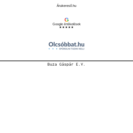
Árukereső.hu
G
Google értékelések
★★★★★
Buza Gáspár E.V.