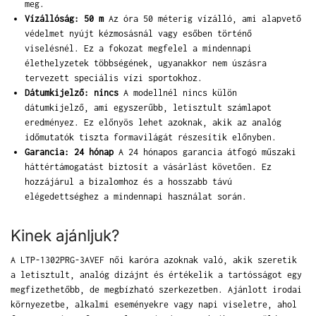
meg.
Vízállóság: 50 m
Az óra 50 méterig vízálló, ami alapvető
védelmet nyújt kézmosásnál vagy esőben történő
viselésnél. Ez a fokozat megfelel a mindennapi
élethelyzetek többségének, ugyanakkor nem úszásra
tervezett speciális vízi sportokhoz.
Dátumkijelző: nincs
A modellnél nincs külön
dátumkijelző, ami egyszerűbb, letisztult számlapot
eredményez. Ez előnyös lehet azoknak, akik az analóg
időmutatók tiszta formavilágát részesítik előnyben.
Garancia: 24 hónap
A 24 hónapos garancia átfogó műszaki
háttértámogatást biztosít a vásárlást követően. Ez
hozzájárul a bizalomhoz és a hosszabb távú
elégedettséghez a mindennapi használat során.
Kinek ajánljuk?
A LTP-1302PRG-3AVEF női karóra azoknak való, akik szeretik
a letisztult, analóg dizájnt és értékelik a tartósságot egy
megfizethetőbb, de megbízható szerkezetben. Ajánlott irodai
környezetbe, alkalmi eseményekre vagy napi viseletre, ahol