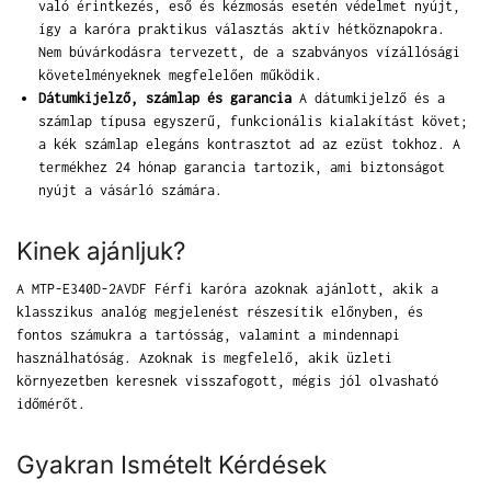
való érintkezés, eső és kézmosás esetén védelmet nyújt,
így a karóra praktikus választás aktív hétköznapokra.
Nem búvárkodásra tervezett, de a szabványos vízállósági
követelményeknek megfelelően működik.
Dátumkijelző, számlap és garancia
A dátumkijelző és a
számlap típusa egyszerű, funkcionális kialakítást követ;
a kék számlap elegáns kontrasztot ad az ezüst tokhoz. A
termékhez 24 hónap garancia tartozik, ami biztonságot
nyújt a vásárló számára.
Kinek ajánljuk?
A MTP-E340D-2AVDF Férfi karóra azoknak ajánlott, akik a
klasszikus analóg megjelenést részesítik előnyben, és
fontos számukra a tartósság, valamint a mindennapi
használhatóság. Azoknak is megfelelő, akik üzleti
környezetben keresnek visszafogott, mégis jól olvasható
időmérőt.
Gyakran Ismételt Kérdések