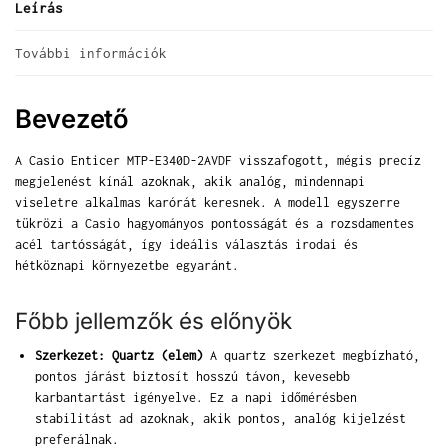
Leírás
További információk
Bevezető
A Casio Enticer MTP-E340D-2AVDF visszafogott, mégis precíz
megjelenést kínál azoknak, akik analóg, mindennapi
viseletre alkalmas karórát keresnek. A modell egyszerre
tükrözi a Casio hagyományos pontosságát és a rozsdamentes
acél tartósságát, így ideális választás irodai és
hétköznapi környezetbe egyaránt.
Főbb jellemzők és előnyök
Szerkezet: Quartz (elem)
A quartz szerkezet megbízható,
pontos járást biztosít hosszú távon, kevesebb
karbantartást igényelve. Ez a napi időmérésben
stabilitást ad azoknak, akik pontos, analóg kijelzést
preferálnak.