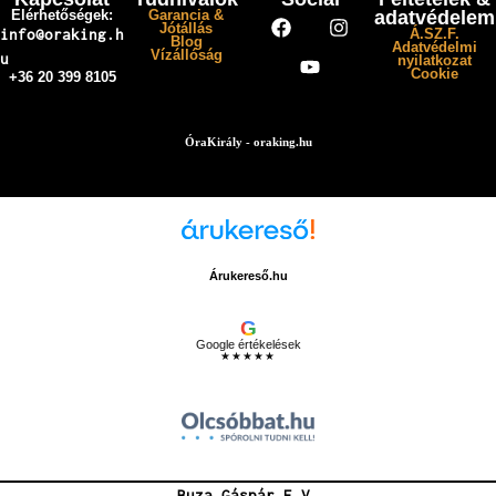
Elérhetőségek:
Garancia &
adatvédelem
Jótállás
info@oraking.h
Á.SZ.F.
Blog
Adatvédelmi
Vízállóság
u
nyilatkozat
Cookie
+36 20 399 8105
ÓraKirály - oraking.hu
Árukereső.hu
G
Google értékelések
★★★★★
Buza Gáspár E.V.