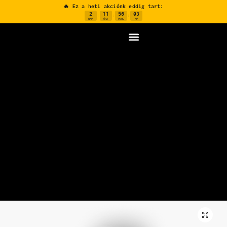
🔥 Ez a heti akciónk eddig tart:
2
11
56
02
:
:
:
NAP
ÓRA
PERC
MP