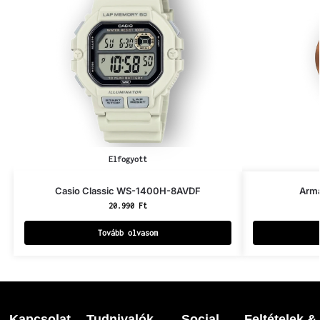
Elfogyott
Casio Classic WS-1400H-8AVDF
Arm
20.990
Ft
Tovább olvasom
Kapcsolat
Tudnivalók
Social
Feltételek &