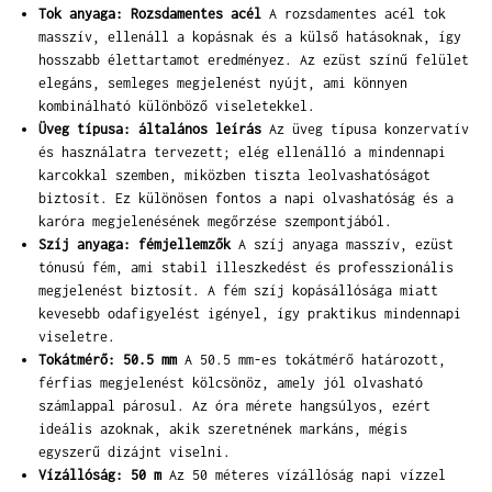
Tok anyaga: Rozsdamentes acél
A rozsdamentes acél tok
masszív, ellenáll a kopásnak és a külső hatásoknak, így
hosszabb élettartamot eredményez. Az ezüst színű felület
elegáns, semleges megjelenést nyújt, ami könnyen
kombinálható különböző viseletekkel.
Üveg típusa: általános leírás
Az üveg típusa konzervatív
és használatra tervezett; elég ellenálló a mindennapi
karcokkal szemben, miközben tiszta leolvashatóságot
biztosít. Ez különösen fontos a napi olvashatóság és a
karóra megjelenésének megőrzése szempontjából.
Szíj anyaga: fémjellemzők
A szíj anyaga masszív, ezüst
tónusú fém, ami stabil illeszkedést és professzionális
megjelenést biztosít. A fém szíj kopásállósága miatt
kevesebb odafigyelést igényel, így praktikus mindennapi
viseletre.
Tokátmérő: 50.5 mm
A 50.5 mm-es tokátmérő határozott,
férfias megjelenést kölcsönöz, amely jól olvasható
számlappal párosul. Az óra mérete hangsúlyos, ezért
ideális azoknak, akik szeretnének markáns, mégis
egyszerű dizájnt viselni.
Vízállóság: 50 m
Az 50 méteres vízállóság napi vízzel