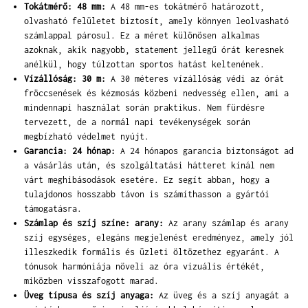
Tokátmérő: 48 mm:
A 48 mm-es tokátmérő határozott,
olvasható felületet biztosít, amely könnyen leolvasható
számlappal párosul. Ez a méret különösen alkalmas
azoknak, akik nagyobb, statement jellegű órát keresnek
anélkül, hogy túlzottan sportos hatást keltenének.
Vízállóság: 30 m:
A 30 méteres vízállóság védi az órát
fröccsenések és kézmosás közbeni nedvesség ellen, ami a
mindennapi használat során praktikus. Nem fürdésre
tervezett, de a normál napi tevékenységek során
megbízható védelmet nyújt.
Garancia: 24 hónap:
A 24 hónapos garancia biztonságot ad
a vásárlás után, és szolgáltatási hátteret kínál nem
várt meghibásodások esetére. Ez segít abban, hogy a
tulajdonos hosszabb távon is számíthasson a gyártói
támogatásra.
Számlap és szíj színe: arany:
Az arany számlap és arany
szíj egységes, elegáns megjelenést eredményez, amely jól
illeszkedik formális és üzleti öltözethez egyaránt. A
tónusok harmóniája növeli az óra vizuális értékét,
miközben visszafogott marad.
Üveg típusa és szíj anyaga:
Az üveg és a szíj anyagát a