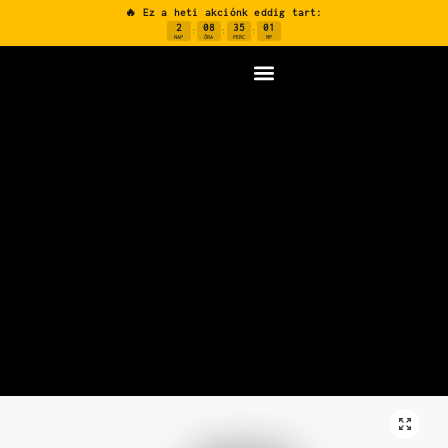
🔥 Ez a heti akciónk eddig tart:
2
08
35
00
:
:
:
NAP
ÓRA
PERC
MP