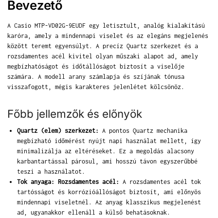
Bevezető
A Casio MTP-VD02G-9EUDF egy letisztult, analóg kialakítású
karóra, amely a mindennapi viselet és az elegáns megjelenés
között teremt egyensúlyt. A precíz Quartz szerkezet és a
rozsdamentes acél kivitel olyan műszaki alapot ad, amely
megbízhatóságot és időtállóságot biztosít a viselője
számára. A modell arany számlapja és szíjának tónusa
visszafogott, mégis karakteres jelenlétet kölcsönöz.
Főbb jellemzők és előnyök
Quartz (elem) szerkezet:
A pontos Quartz mechanika
megbízható időmérést nyújt napi használat mellett, így
minimalizálja az eltéréseket. Ez a megoldás alacsony
karbantartással párosul, ami hosszú távon egyszerűbbé
teszi a használatot.
Tok anyaga: Rozsdamentes acél:
A rozsdamentes acél tok
tartósságot és korrózióállóságot biztosít, ami előnyös
mindennapi viseletnél. Az anyag klasszikus megjelenést
ad, ugyanakkor ellenáll a külső behatásoknak.