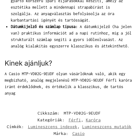
gyártó korszerű ipari eljárásokkal készíti, amely az
esztétika mellett a mindennapi strapabírást is
szolgálja. Az anyagválasztás befolyásolja az óra
karbantartási igényét és tartósságát.
Dátumkijelző és számlap típusa:
A dátumkijelző (ha jelen
van) praktikus információt ad a napi rutinhoz, míg a jól
strukturált számlap segíti a gyors időleolvasást. Az
analóg kialakítás egyszerre klasszikus és áttekinthető.
Kinek ajánljuk?
A Casio MTP-VD02G-9EUDF olyan vásárlóknak való, akik egy
megbízható, analóg megjelenésű MTP-VD02G-9EUDF Férfi karóra
iránt érdeklődnek, és értékelik a klasszikus, de tartós
anyag
Cikkszám:
MTP-VD02G-9EUDF
Kategóriák:
Férfi
,
Karóra
Címkék:
Lumineszcens indexek
,
Lumineszcens mutatók
Márka:
Casio