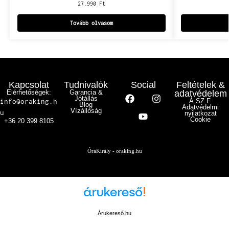
27.990
Ft
Tovább olvasom
Kapcsolat
Tudnivalók
Social
Feltételek &
Elérhetőségek:
Garancia &
adatvédelem
Jótállás
info@oraking.h
Á.SZ.F.
Blog
Adatvédelmi
Vízállóság
u
nyilatkozat
Cookie
+36 20 399 8105
ÓraKirály - oraking.hu
Árukereső.hu