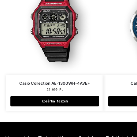
Casio Collection AE-1300WH-4AVEF
Cal
22.990
Ft
Kosárba teszem