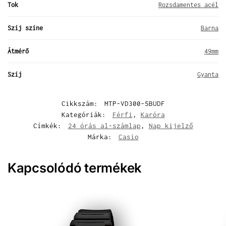
Tok
Rozsdamentes acél
Szíj színe
Barna
Átmérő
49mm
Szíj
Gyanta
Cikkszám:
MTP-VD300-5BUDF
Kategóriák:
Férfi
,
Karóra
Címkék:
24 órás al-számlap
,
Nap kijelző
Márka:
Casio
Kapcsolódó termékek