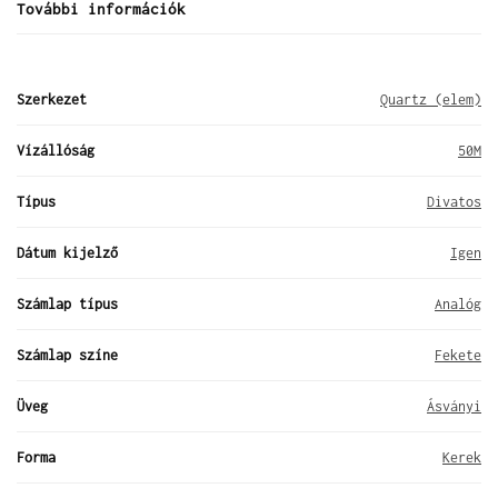
További információk
Szerkezet
Quartz (elem)
Vízállóság
50M
Típus
Divatos
Dátum kijelző
Igen
Számlap típus
Analóg
Számlap színe
Fekete
Üveg
Ásványi
Forma
Kerek