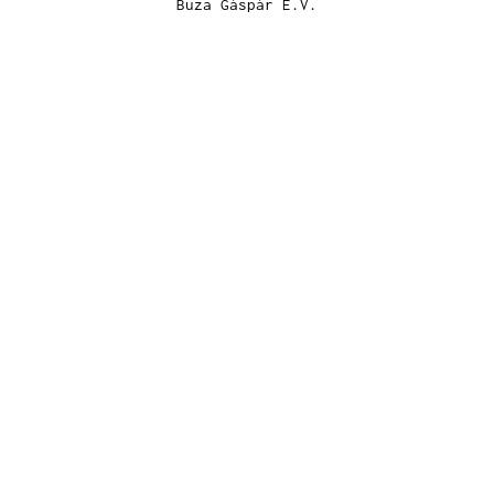
Buza Gáspár E.V.