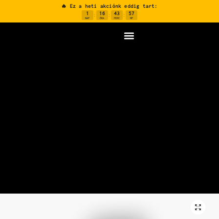
🔥 Ez a heti akciónk eddig tart:
1
16
43
56
:
:
:
NAP
ÓRA
PERC
MP