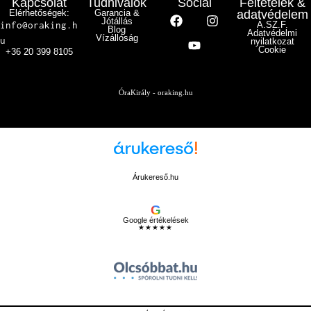
Kapcsolat
Tudnivalók
Social
Feltételek &
Elérhetőségek:
Garancia &
adatvédelem
Jótállás
info@oraking.h
Á.SZ.F.
Blog
Adatvédelmi
Vízállóság
u
nyilatkozat
Cookie
+36 20 399 8105
ÓraKirály - oraking.hu
Árukereső.hu
G
Google értékelések
★★★★★