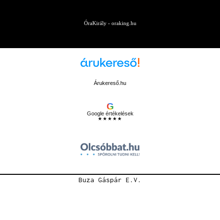
ÓraKirály - oraking.hu
Árukereső.hu
G
Google értékelések
★★★★★
Buza Gáspár E.V.