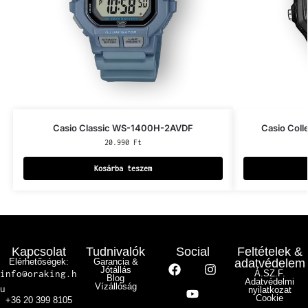
Casio Classic WS-1400H-2AVDF
Casio Col
20.990
Ft
Kosárba teszem
Kapcsolat
Tudnivalók
Social
Feltételek &
Elérhetőségek:
Garancia &
adatvédelem
Jótállás
info@oraking.h
Á.SZ.F.
Blog
Adatvédelmi
Vízállóság
u
nyilatkozat
Cookie
+36 20 399 8105