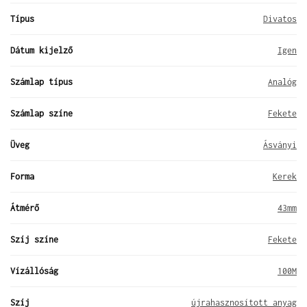
Típus
Divatos
Dátum kijelző
Igen
Számlap típus
Analóg
Számlap színe
Fekete
Üveg
Ásványi
Forma
Kerek
Átmérő
43mm
Szíj színe
Fekete
Vízállóság
100M
Szíj
újrahasznosított anyag