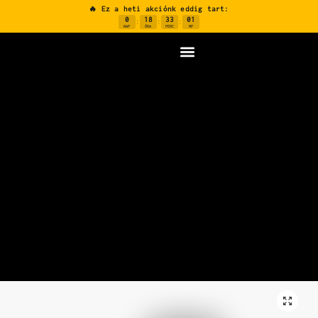
🔥 Ez a heti akciónk eddig tart:
0
18
33
00
:
:
:
NAP
ÓRA
PERC
MP