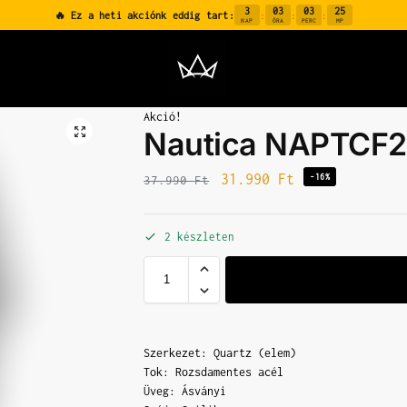
3
03
03
24
🔥 Ez a heti akciónk eddig tart:
:
:
:
NAP
ÓRA
PERC
MP
Akció!
Nautica NAPTCF2
31.990
Ft
-16%
37.990
Ft
2 készleten
Szerkezet: Quartz (elem)
Tok: Rozsdamentes acél
Üveg: Ásványi