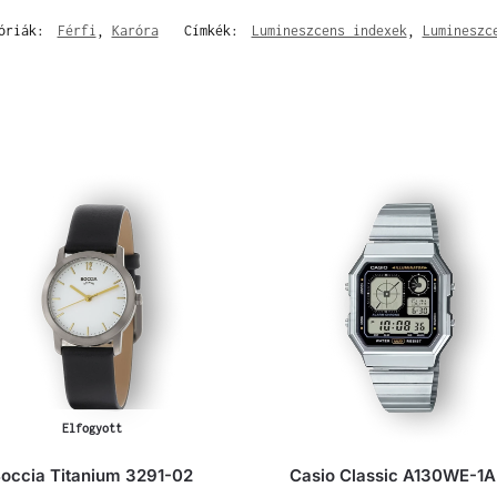
góriák:
Férfi
,
Karóra
Címkék:
Lumineszcens indexek
,
Lumineszc
Elfogyott
occia Titanium 3291-02
Casio Classic A130WE-1