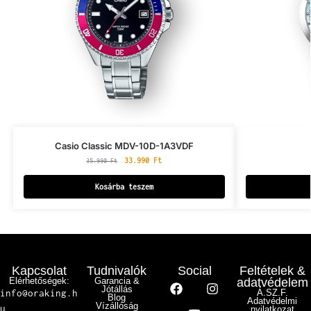
Casio Classic MDV-10D-1A3VDF
33.990
Ft
35.990
Ft
Kosárba teszem
Kapcsolat
Tudnivalók
Social
Feltételek &
Elérhetőségek:
Garancia &
adatvédelem
Jótállás
info@oraking.h
Á.SZ.F.
Blog
Adatvédelmi
Vízállóság
u
nyilatkozat