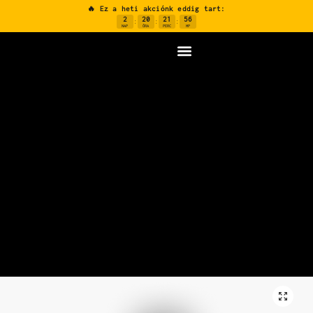
🔥 Ez a heti akciónk eddig tart:
2
20
21
55
:
:
:
NAP
ÓRA
PERC
MP