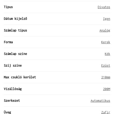
Típus
Divatos
Dátum kijelző
Igen
Számlap típus
Analóg
Forma
Kerek
Számlap színe
Kék
Szíj színe
Ezüst
Max csukló kerület
210mm
Vízállóság
200M
Szerkezet
Automatikus
Üveg
Zafír