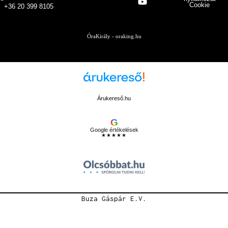
Cookie
+36 20 399 8105
ÓraKirály - oraking.hu
Árukereső.hu
G
Google értékelések
★★★★★
Buza Gáspár E.V.