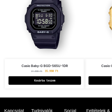
Casio Baby-G BGD-565U-1DR
Casio
35.990
Ft
37.990
Ft
Kosárba teszem
Kapcsolat
Tudnivalók
Social
Feltételek &