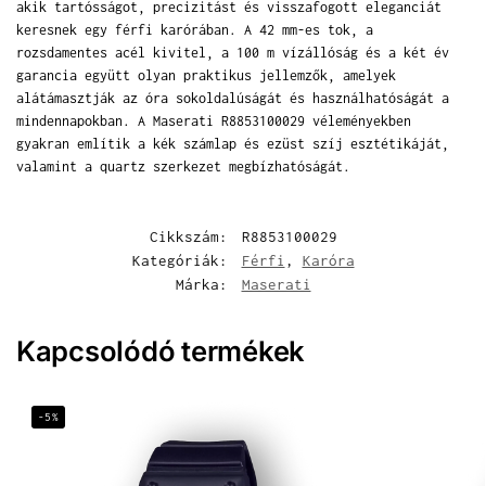
akik tartósságot, precizitást és visszafogott eleganciát
keresnek egy férfi karórában. A 42 mm-es tok, a
rozsdamentes acél kivitel, a 100 m vízállóság és a két év
garancia együtt olyan praktikus jellemzők, amelyek
alátámasztják az óra sokoldalúságát és használhatóságát a
mindennapokban. A Maserati R8853100029 véleményekben
gyakran említik a kék számlap és ezüst szíj esztétikáját,
valamint a quartz szerkezet megbízhatóságát.
Cikkszám:
R8853100029
Kategóriák:
Férfi
,
Karóra
Márka:
Maserati
Kapcsolódó termékek
-5%