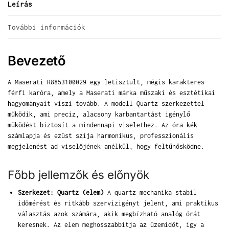
Leírás
További információk
Bevezető
A Maserati R8853100029 egy letisztult, mégis karakteres
férfi karóra, amely a Maserati márka műszaki és esztétikai
hagyományait viszi tovább. A modell Quartz szerkezettel
működik, ami precíz, alacsony karbantartást igénylő
működést biztosít a mindennapi viselethez. Az óra kék
számlapja és ezüst szíja harmonikus, professzionális
megjelenést ad viselőjének anélkül, hogy feltűnősködne.
Főbb jellemzők és előnyök
Szerkezet: Quartz (elem)
A quartz mechanika stabil
időmérést és ritkább szervizigényt jelent, ami praktikus
választás azok számára, akik megbízható analóg órát
keresnek. Az elem meghosszabbítja az üzemidőt, így a