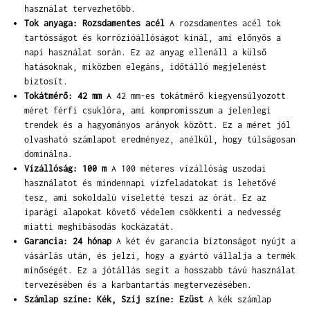
használat tervezhetőbb.
Tok anyaga: Rozsdamentes acél
A rozsdamentes acél tok
tartósságot és korrózióállóságot kínál, ami előnyös a
napi használat során. Ez az anyag ellenáll a külső
hatásoknak, miközben elegáns, időtálló megjelenést
biztosít.
Tokátmérő: 42 mm
A 42 mm-es tokátmérő kiegyensúlyozott
méret férfi csuklóra, ami kompromisszum a jelenlegi
trendek és a hagyományos arányok között. Ez a méret jól
olvasható számlapot eredményez, anélkül, hogy túlságosan
dominálna.
Vízállóság: 100 m
A 100 méteres vízállóság uszodai
használatot és mindennapi vízfeladatokat is lehetővé
tesz, ami sokoldalú viseletté teszi az órát. Ez az
iparági alapokat követő védelem csökkenti a nedvesség
miatti meghibásodás kockázatát.
Garancia: 24 hónap
A két év garancia biztonságot nyújt a
vásárlás után, és jelzi, hogy a gyártó vállalja a termék
minőségét. Ez a jótállás segít a hosszabb távú használat
tervezésében és a karbantartás megtervezésében.
Számlap színe: Kék, Szíj színe: Ezüst
A kék számlap