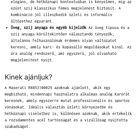
elegáns, de hétköznapi kontextusban is kényelmes, míg az
ezüst szíj klasszikus fémes megjelenést biztosít. A
kombináció jól illeszkedik üzleti és informális
öltözethez egyaránt.
Üveg, szíj anyaga és egyéb kijelzők
Az üveg típusa és a
szíj anyaga körültekintően választandó tényezők;
általános felhasználónak érdemes olyan változatot
keresni, amely karc- és kopásálló megoldásokat kínál. Az
óra analóg rendszerű, ami egyszerű, jól olvasható
megjelenítést nyújt.
Kinek ajánljuk?
A Maserati R8853100029 azoknak ajánlott, akik egy
megbízható, mindennapi használatra alkalmas analóg karórát
keresnek, amely egyszerre mutat professzionális és sportos
vonásokat. Ideális választás üzleti környezetbe és
hétköznapi viselethez is, különösen azoknak, akik értékelik
a rozsdamentes acél tartósságát és a vízállóság nyújtotta
szabadságot.