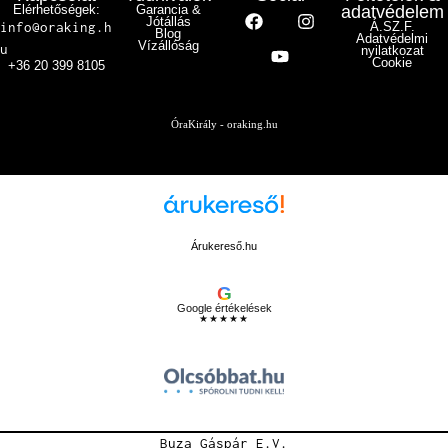
Elérhetőségek:
Garancia &
adatvédelem
Jótállás
info@oraking.h
Á.SZ.F.
Blog
Adatvédelmi
Vízállóság
u
nyilatkozat
Cookie
+36 20 399 8105
ÓraKirály - oraking.hu
Árukereső.hu
G
Google értékelések
★★★★★
Buza Gáspár E.V.