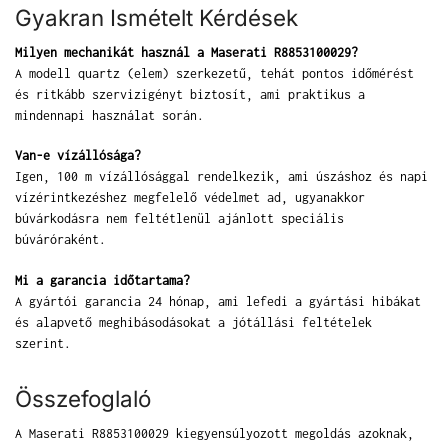
Gyakran Ismételt Kérdések
Milyen mechanikát használ a Maserati R8853100029?
A modell quartz (elem) szerkezetű, tehát pontos időmérést
és ritkább szervizigényt biztosít, ami praktikus a
mindennapi használat során.
Van-e vízállósága?
Igen, 100 m vízállósággal rendelkezik, ami úszáshoz és napi
vízérintkezéshez megfelelő védelmet ad, ugyanakkor
búvárkodásra nem feltétlenül ajánlott speciális
búváróraként.
Mi a garancia időtartama?
A gyártói garancia 24 hónap, ami lefedi a gyártási hibákat
és alapvető meghibásodásokat a jótállási feltételek
szerint.
Összefoglaló
A Maserati R8853100029 kiegyensúlyozott megoldás azoknak,