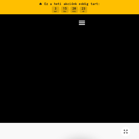
🔥 Ez a heti akciónk eddig tart:
3
15
20
23
:
:
:
NAP
ÓRA
PERC
MP