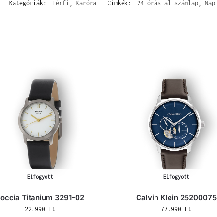
Kategóriák:
Férfi
,
Karóra
Címkék:
24 órás al-számlap
,
Nap
Elfogyott
Elfogyott
occia Titanium 3291-02
Calvin Klein 25200075
22.990
Ft
77.990
Ft