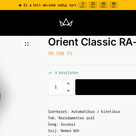
3
22
26
44
🔥 Ez a heti akciónk eddig tart:
:
:
:
NAP
ÓRA
PERC
MP
Orient Classic R
90.990
Ft
9 készleten
Szerkezet: Automatikus / kinetikus
Tok: Rozsdamentes acél
Üveg: Ásványi
Szíj: Nemes bőr