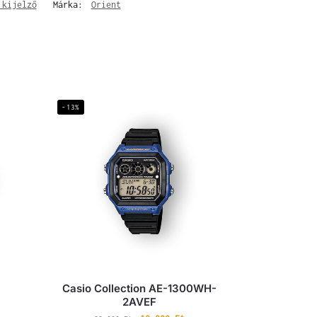
 kijelző
Márka:
Orient
-13%
Casio Collection AE-1300WH-
2AVEF