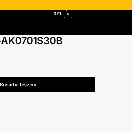
0
Ft
0
A-AK0701S30B
Kosárba teszem