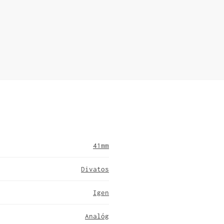
41mm
Divatos
Igen
Analóg