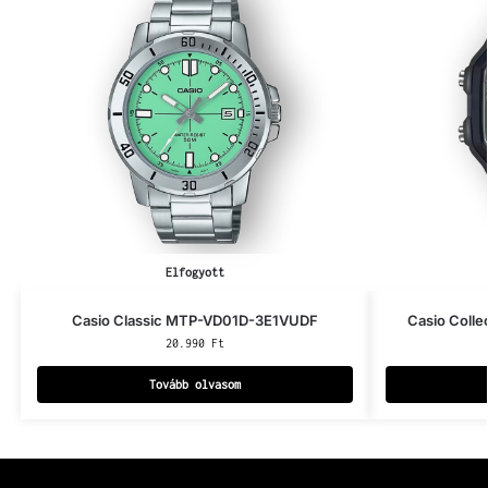
Elfogyott
Casio Classic MTP-VD01D-3E1VUDF
Casio Coll
20.990
Ft
Tovább olvasom