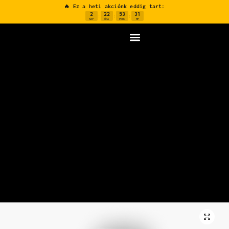
🔥 Ez a heti akciónk eddig tart:
2
22
53
30
:
:
:
NAP
ÓRA
PERC
MP