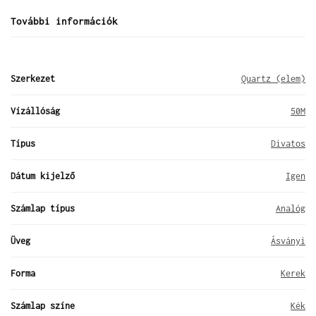
További információk
Szerkezet
Quartz (elem)
Vízállóság
50M
Típus
Divatos
Dátum kijelző
Igen
Számlap típus
Analóg
Üveg
Ásványi
Forma
Kerek
Számlap színe
Kék