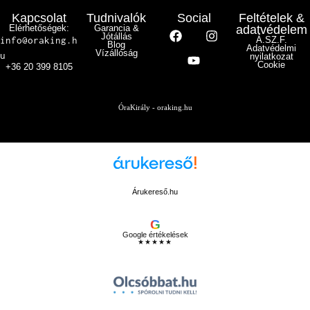
Kapcsolat
Tudnivalók
Social
Feltételek &
Elérhetőségek:
Garancia &
adatvédelem
Jótállás
info@oraking.h
Á.SZ.F.
Blog
Adatvédelmi
Vízállóság
u
nyilatkozat
Cookie
+36 20 399 8105
ÓraKirály - oraking.hu
Árukereső.hu
G
Google értékelések
★★★★★