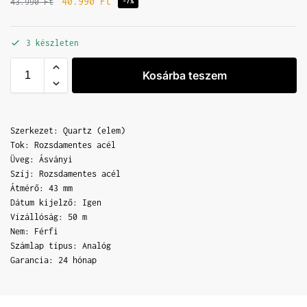
40.990
Ft
43.990
Ft
-7%
3 készleten
Kosárba teszem
Szerkezet: Quartz (elem)
Tok: Rozsdamentes acél
Üveg: Ásványi
Szíj: Rozsdamentes acél
Átmérő: 43 mm
Dátum kijelző: Igen
Vízállóság: 50 m
Nem: Férfi
Számlap típus: Analóg
Garancia: 24 hónap